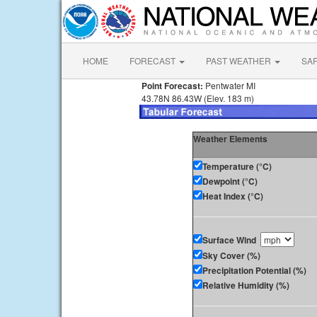
HOME
FORECAST
PAST WEATHER
SA
Point Forecast:
Pentwater MI
43.78N 86.43W (Elev. 183 m)
Weather Elements
Temperature (°C)
Dewpoint (°C)
Heat Index (°C)
Surface Wind
Sky Cover (%)
Precipitation Potential (%)
Relative Humidity (%)