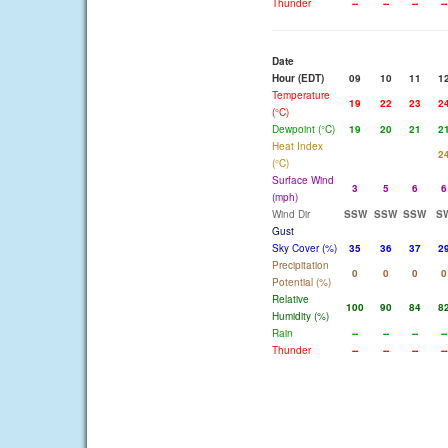
Thunder
--
--
--
--
Date
Hour (EDT)
09
10
11
1
Temperature
19
22
23
2
(°C)
Dewpoint (°C)
19
20
21
2
Heat Index
2
(°C)
Surface Wind
3
5
6
6
(mph)
Wind Dir
SSW
SSW
SSW
S
Gust
Sky Cover (%)
35
36
37
2
Precipitation
0
0
0
0
Potential (%)
Relative
100
90
84
8
Humidity (%)
Rain
--
--
--
--
Thunder
--
--
--
--