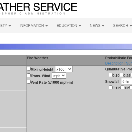
FETY
INFORMATION
EDUCATION
NEWS
SEARCH
Fire Weather
Probabilistic F
Description
|
Sur
Quantitative Pre
Mixing Height
0.10
0.25
Trans. Wind
Snowfall
Vent Rate (x1000 mph-m)
0.1in
1in