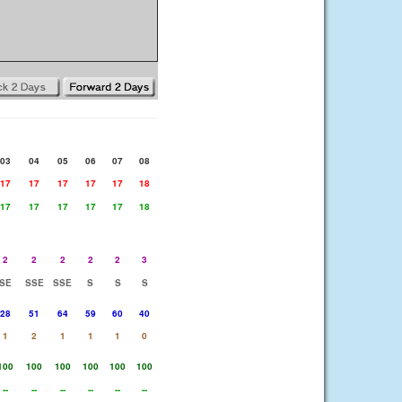
03
04
05
06
07
08
17
17
17
17
17
18
17
17
17
17
17
18
2
2
2
2
2
3
SE
SSE
SSE
S
S
S
28
51
64
59
60
40
1
2
1
1
1
0
100
100
100
100
100
100
--
--
--
--
--
--