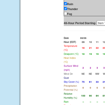
Rain
Thunder
Fog
48-Hour Period Starting:
Date
08/06
Hour (EDT)
09
10
11
1
Temperature
18
21
22
2
(°C)
Dewpoint (°C)
18
19
19
1
Heat Index
(°C)
Surface Wind
2
2
3
3
(mph)
Wind Dir
NE
NE
NW
W
Gust
Sky Cover (%)
75
61
33
2
Precipitation
0
0
0
0
Potential (%)
Relative
100
90
84
8
Humidity (%)
Rain
--
--
--
--