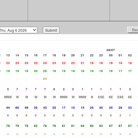
08/07
2
13
14
15
16
17
18
19
20
21
22
23
00
01
02
3
23
23
23
23
24
23
23
22
21
19
19
18
18
18
9
19
19
19
20
20
19
19
19
18
18
18
18
17
17
24
5
7
7
7
7
6
3
2
1
1
1
1
1
2
WNW
W
W
W
W
W
WNW
W
WNW
N
ESE
SE
ESE
SE
1
44
60
49
35
43
25
17
15
15
25
30
35
28
33
6
6
6
0
0
0
0
0
0
0
0
0
2
1
1
79
79
79
82
79
79
81
81
84
90
93
97
97
97
--
--
--
--
--
--
--
--
--
--
--
--
--
--