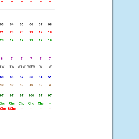
--
--
--
--
--
--
03
04
05
06
07
08
21
20
20
19
19
19
20
19
19
19
19
19
8
7
7
7
7
7
SW
SW
WSW
WSW
W
W
60
60
59
56
54
51
40
40
40
40
40
3
97
97
97
100
97
97
Chc
Chc
Chc
Chc
Chc
--
Chc
SChc
--
--
--
--