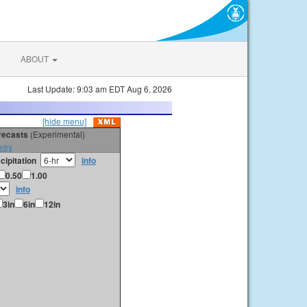
ABOUT
Last Update: 9:03 am EDT Aug 6, 2026
[hide menu]
orecasts
(Experimental)
vey
cipitation
info
0.50
1.00
info
3in
6in
12in