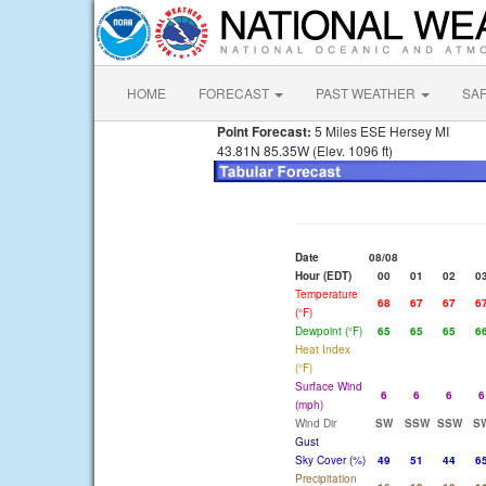
HOME
FORECAST
PAST WEATHER
SA
Point Forecast:
5 Miles ESE Hersey MI
43.81N 85.35W (Elev. 1096 ft)
Date
08/08
Hour (EDT)
00
01
02
0
Temperature
68
67
67
6
(°F)
Dewpoint (°F)
65
65
65
6
Heat Index
(°F)
Surface Wind
6
6
6
6
(mph)
Wind Dir
SW
SSW
SSW
S
Gust
Sky Cover (%)
49
51
44
6
Precipitation