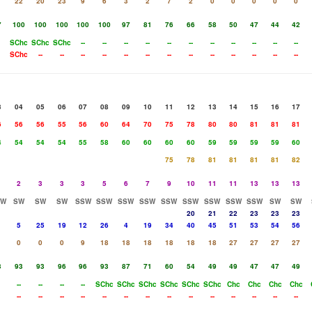
1
22
20
23
9
6
3
2
7
2
0
0
0
0
0
7
100
100
100
100
100
97
81
76
66
58
50
47
44
42
SChc
SChc
SChc
--
--
--
--
--
--
--
--
--
--
--
SChc
--
--
--
--
--
--
--
--
--
--
--
--
--
3
04
05
06
07
08
09
10
11
12
13
14
15
16
17
6
56
56
55
56
60
64
70
75
78
80
80
81
81
81
4
54
54
54
55
58
60
60
60
60
59
59
59
59
60
75
78
81
81
81
81
82
2
3
3
3
5
6
7
9
10
11
11
13
13
13
SW
SW
SW
SW
SSW
SSW
SSW
SSW
SSW
SSW
SSW
SSW
SSW
SW
SW
20
21
22
23
23
23
5
25
19
12
26
4
19
34
40
45
51
53
54
56
0
0
0
9
18
18
18
18
18
18
27
27
27
27
3
93
93
96
96
93
87
71
60
54
49
49
47
47
49
--
--
--
--
SChc
SChc
SChc
SChc
SChc
SChc
Chc
Chc
Chc
Chc
--
--
--
--
--
--
--
--
--
--
--
--
--
--