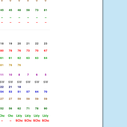
0
0
0
0
0
0
45
45
48
59
73
81
--
--
--
--
--
--
--
--
--
--
--
--
18
19
20
21
22
23
80
78
76
73
70
67
61
61
62
63
63
64
81
78
76
11
10
8
7
6
5
SW
SW
SW
SW
SW
SW
22
21
18
54
53
51
57
64
70
27
27
59
59
59
59
52
56
62
71
78
90
Chc
Chc
Lkly
Lkly
Lkly
Lkly
--
--
SChc
SChc
SChc
SChc