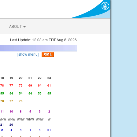
ABOUT
Last Update: 12:03 am EDT Aug 8, 2026
[show menu]
18
19
20
21
22
23
78
77
75
69
64
61
55
54
54
54
55
55
78
77
75
11
10
8
5
3
2
WNW
WNW
WNW
WNW
WNW
W
21
20
2
4
4
1
4
21