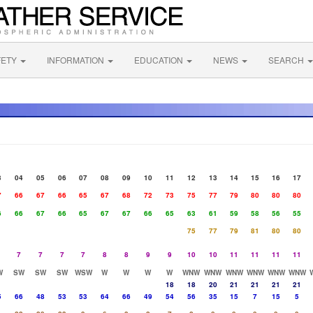
FETY
INFORMATION
EDUCATION
NEWS
SEARCH
3
04
05
06
07
08
09
10
11
12
13
14
15
16
17
7
66
67
66
65
67
68
72
73
75
77
79
80
80
80
6
66
67
66
65
67
67
66
65
63
61
59
58
56
55
75
77
79
81
80
80
7
7
7
7
8
8
9
9
10
10
11
11
11
11
W
SW
SW
SW
WSW
W
W
W
W
WNW
WNW
WNW
WNW
WNW
WNW
18
18
20
21
21
21
21
5
66
48
53
53
64
66
49
54
56
35
15
7
15
5