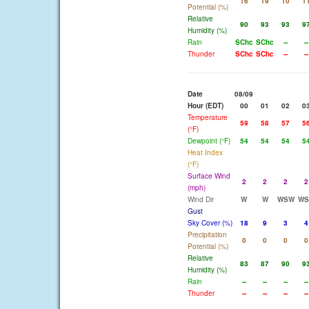
16
19
10
1
Potential (%)
Relative
90
93
93
9
Humidity (%)
Rain
SChc
SChc
--
--
Thunder
SChc
SChc
--
--
Date
08/09
Hour (EDT)
00
01
02
0
Temperature
59
58
57
5
(°F)
Dewpoint (°F)
54
54
54
5
Heat Index
(°F)
Surface Wind
2
2
2
2
(mph)
Wind Dir
W
W
WSW
W
Gust
Sky Cover (%)
18
9
3
4
Precipitation
0
0
0
0
Potential (%)
Relative
83
87
90
9
Humidity (%)
Rain
--
--
--
--
Thunder
--
--
--
--