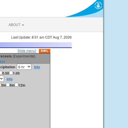
ABOUT
Last Update: 8:31 am CDT Aug 7, 2026
[hide menu]
orecasts
(Experimental)
vey
cipitation
info
0.50
1.00
info
3in
6in
12in