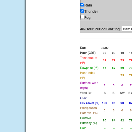
Rain
Thunder
Fog
48-Hour Period Starting:
Date
08/07
Hour (CDT)
08
09
10
1
Temperature
69
72
75
7
(°F)
Dewpoint (°F)
66
67
69
7
Heat Index
75
7
(°F)
Surface Wind
3
5
6
7
(mph)
Wind Dir
S
S
SW
S
Gust
Sky Cover (%)
100
95
90
8
Precipitation
0
0
0
0
Potential (%)
Relative
90
84
82
7
Humidity (%)
Rain
--
--
--
--