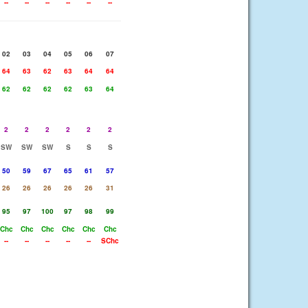
--
--
--
--
--
--
02
03
04
05
06
07
64
63
62
63
64
64
62
62
62
62
63
64
2
2
2
2
2
2
SW
SW
SW
S
S
S
50
59
67
65
61
57
26
26
26
26
26
31
95
97
100
97
98
99
Chc
Chc
Chc
Chc
Chc
Chc
--
--
--
--
--
SChc