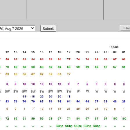
08/08
1
12
13
14
15
16
17
18
19
20
21
22
23
00
01
7
80
82
83
84
84
82
80
77
74
70
69
68
67
66
0
70
69
68
68
68
68
68
68
69
69
68
67
67
66
7
83
85
86
87
87
85
83
77
8
9
10
10
10
10
10
8
7
5
3
3
3
3
W
SW
SW
SW
SW
SW
SW
SW
SW
W
W
W
W
W
W
18
18
20
20
20
18
7
83
79
76
79
83
79
74
64
54
48
37
38
46
29
0
0
1
7
13
11
15
21
20
20
21
10
6
1
9
72
65
61
59
59
63
67
74
84
97
97
97
100
100
--
--
--
--
--
--
SChc
SChc
SChc
SChc
SChc
--
--
--