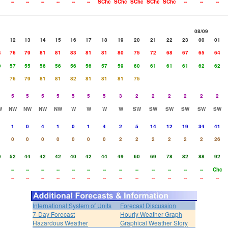
--
--
--
--
--
--
SChc
SChc
SChc
SChc
SChc
--
--
--
08/09
1
12
13
14
15
16
17
18
19
20
21
22
23
00
01
4
76
79
81
81
83
81
81
80
75
72
68
67
65
64
9
57
55
56
56
56
56
57
59
60
61
61
61
62
62
76
79
81
81
82
81
81
81
75
5
5
5
5
5
5
5
3
2
2
2
2
2
2
W
NW
NW
NW
NW
W
W
W
W
SW
SW
SW
SW
SW
SW
1
0
4
1
0
1
4
2
5
14
12
19
34
41
0
0
0
0
0
0
0
2
2
2
2
2
2
26
9
52
44
42
42
40
42
44
49
60
69
78
82
88
92
--
--
--
--
--
--
--
--
--
--
--
--
--
Chc
--
--
--
--
--
--
--
--
--
--
--
--
--
--
International System of Units
Forecast Discussion
7-Day Forecast
Hourly Weather Graph
Hazardous Weather
Graphical Weather Story