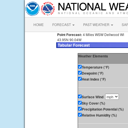
HOME
FORECAST
PAST WEATHER
SA
Point Forecast:
4 Miles WSW Dellwood WI
43.95N 90.04W
Weather Elements
Temperature (°F)
Dewpoint (°F)
Heat Index (°F)
Surface Wind
Sky Cover (%)
Precipitation Potential (%)
Relative Humidity (%)