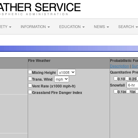
FETY
INFORMATION
EDUCATION
NEWS
SEARCH
Fire Weather
Probabilistic F
Description
|
Sur
Quantitative Pre
Mixing Height
0.10
0.25
Trans. Wind
Snowfall
Vent Rate (x1000 mph-ft)
0.1in
1in
Grassland Fire Danger Index