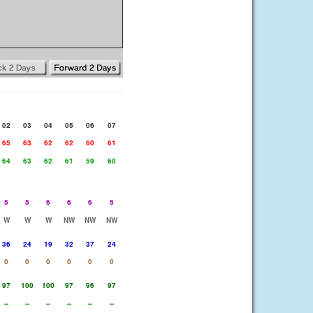
02
03
04
05
06
07
65
63
62
62
60
61
64
63
62
61
59
60
5
5
6
6
6
5
W
W
W
NW
NW
NW
36
24
19
32
37
24
0
0
0
0
0
0
97
100
100
97
96
97
--
--
--
--
--
--