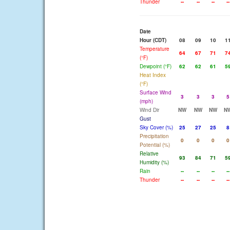
Thunder
--
--
--
--
Date
Hour (CDT)
08
09
10
1
Temperature
64
67
71
7
(°F)
Dewpoint (°F)
62
62
61
5
Heat Index
(°F)
Surface Wind
3
3
3
5
(mph)
Wind Dir
NW
NW
NW
N
Gust
Sky Cover (%)
25
27
25
8
Precipitation
0
0
0
0
Potential (%)
Relative
93
84
71
5
Humidity (%)
Rain
--
--
--
--
Thunder
--
--
--
--