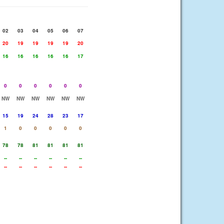
02
03
04
05
06
07
20
19
19
19
19
20
16
16
16
16
16
17
0
0
0
0
0
0
NW
NW
NW
NW
NW
NW
15
19
24
28
23
17
1
0
0
0
0
0
78
78
81
81
81
81
--
--
--
--
--
--
--
--
--
--
--
--