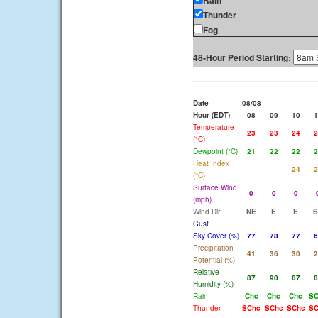
Rain
Thunder
Fog
48-Hour Period Starting:
Date
08/08
Hour (EDT)
08
09
10
1
Temperature
23
23
24
2
(°C)
Dewpoint (°C)
21
22
22
2
Heat Index
24
2
(°C)
Surface Wind
0
0
0
(mph)
Wind Dir
NE
E
E
S
Gust
Sky Cover (%)
77
78
77
6
Precipitation
41
36
30
2
Potential (%)
Relative
87
90
87
8
Humidity (%)
Rain
Chc
Chc
Chc
SC
Thunder
SChc
SChc
SChc
SC