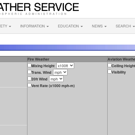
FETY
INFORMATION
EDUCATION
NEWS
SEARCH
Fire Weather
Aviation Weath
Mixing Height
Ceiling Heigh
Visibility
Trans. Wind
20ft Wind
Vent Rate (x1000 mph-m)