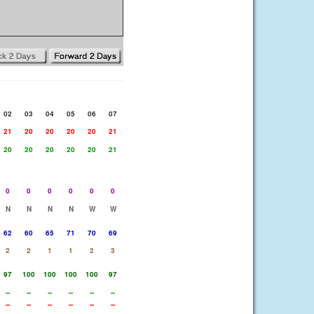
02
03
04
05
06
07
21
20
20
20
20
21
20
20
20
20
20
21
0
0
0
0
0
0
N
N
N
N
W
W
62
60
65
71
70
69
2
2
1
1
2
3
97
100
100
100
100
97
--
--
--
--
--
--
--
--
--
--
--
--