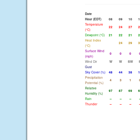
Date
Hour (EDT)
08
09
10
1
Temperature
22
24
27
2
(°C)
Dewpoint (°C)
21
22
21
2
Heat Index
24
29
3
(°C)
Surface Wind
0
0
0
(mph)
Wind Dir
W
W
SW
Gust
Sky Cover (%)
48
44
38
1
Precipitation
4
3
1
Potential (%)
Relative
97
87
69
6
Humidity (%)
Rain
--
--
--
-
Thunder
--
--
--
-