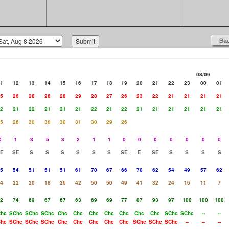
08/09
1
12
13
14
15
16
17
18
19
20
21
22
23
00
01
5
26
28
28
28
29
28
27
26
23
22
21
21
21
21
2
21
22
21
21
21
22
21
22
21
21
21
21
21
21
5
26
30
30
30
31
30
29
26
0
1
3
5
3
2
1
1
0
0
0
0
0
0
0
E
SE
S
S
S
S
S
S
SE
E
SE
S
S
S
S
5
54
51
51
51
61
70
67
66
70
62
54
49
57
62
4
22
20
18
26
42
50
50
49
41
32
24
16
11
7
2
74
69
67
67
63
69
69
77
87
93
97
100
100
100
hc
SChc
SChc
SChc
Chc
Chc
Chc
Chc
Chc
Chc
Chc
SChc
SChc
--
--
hc
SChc
SChc
SChc
Chc
Chc
Chc
Chc
Chc
SChc
SChc
SChc
--
--
--