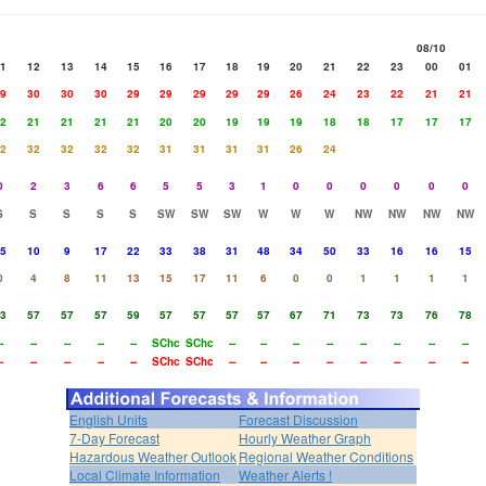
08/10
1
12
13
14
15
16
17
18
19
20
21
22
23
00
01
9
30
30
30
29
29
29
29
29
26
24
23
22
21
21
2
21
21
21
21
20
20
19
19
19
18
18
17
17
17
2
32
32
32
32
31
31
31
31
26
24
0
2
3
6
6
5
5
3
1
0
0
0
0
0
0
S
S
S
S
S
SW
SW
SW
W
W
W
NW
NW
NW
NW
5
10
9
17
22
33
38
31
48
34
50
33
16
16
15
0
4
8
11
13
15
17
11
6
0
0
1
1
1
1
3
57
57
57
59
57
57
57
57
67
71
73
73
76
78
-
--
--
--
--
SChc
SChc
--
--
--
--
--
--
--
--
-
--
--
--
--
SChc
SChc
--
--
--
--
--
--
--
--
English Units
Forecast Discussion
7-Day Forecast
Hourly Weather Graph
Hazardous Weather Outlook
Regional Weather Conditions
Local Climate Information
Weather Alerts !