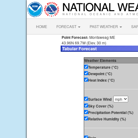
HOME
FORECAST
PAST WEATHER
SA
Point Forecast:
Montsweag ME
43.96N 69.7W (Elev. 30 m)
Weather Elements
Temperature (°C)
Dewpoint (°C)
Heat Index (°C)
Surface Wind
Sky Cover (%)
Precipitation Potential (%)
Relative Humidity (%)