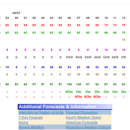
08/07
2
23
00
01
02
03
04
05
06
07
08
09
10
11
12
6
65
64
64
63
63
63
63
62
63
66
69
72
74
75
3
62
62
62
62
62
62
62
62
63
65
67
68
69
70
75
9
9
9
9
9
9
9
9
9
9
9
10
10
10
S
S
S
S
S
S
S
SSW
SSW
SSW
SSW
SSW
SSW
SW
2
16
9
2
7
20
39
40
34
53
48
52
55
50
44
0
0
0
0
0
0
0
23
45
45
45
45
45
45
0
90
93
93
97
97
97
97
100
100
97
93
87
84
84
--
--
--
--
--
--
--
SChc
Chc
Chc
Chc
Chc
Chc
Chc
--
--
--
--
--
--
--
--
SChc
SChc
SChc
--
--
--
International System of Units
Forecast Discussion
7-Day Forecast
Hourly Weather Graph
Home
Graphical Forecasts
Severe Weather
Hazardous Weather Outlook