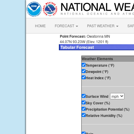
HOME
FORECAST
PAST WEATHER
SA
Point Forecast:
Owatonna MN
44.07N 93.23W (Elev. 1201 ft)
Weather Elements
Temperature (°F)
Dewpoint (°F)
Heat Index (°F)
Surface Wind
Sky Cover (%)
Precipitation Potential (%)
Relative Humidity (%)