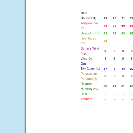
Date
Hour (CDT)
19
20
21
2
Temperature
75
73
69
6
(°F)
Dewpoint (°F)
63
63
63
6
Heat Index
75
(°F)
Surface Wind
9
8
9
9
(mph)
Wind Dir
S
S
S
S
Gust
Sky Cover (%)
17
3
14
2
Precipitation
0
0
0
0
Potential (%)
Relative
66
71
81
9
Humidity (%)
Rain
--
--
--
--
Thunder
--
--
--
--