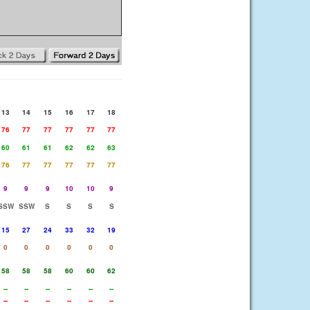
13
14
15
16
17
18
76
77
77
77
77
77
60
61
61
62
62
63
76
77
77
77
77
77
9
9
9
10
10
9
SSW
SSW
S
S
S
S
15
27
24
33
32
19
0
0
0
0
0
0
58
58
58
60
60
62
--
--
--
--
--
--
--
--
--
--
--
--