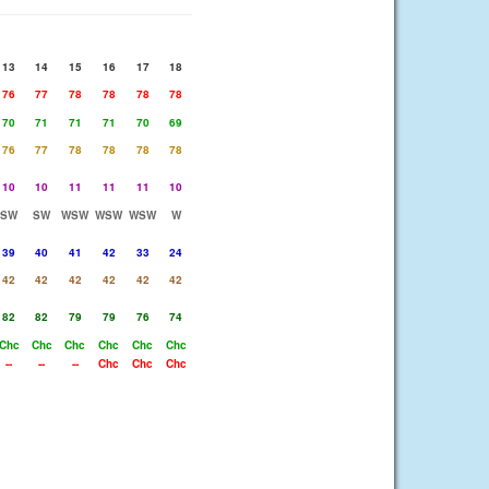
13
14
15
16
17
18
76
77
78
78
78
78
70
71
71
71
70
69
76
77
78
78
78
78
10
10
11
11
11
10
SW
SW
WSW
WSW
WSW
W
39
40
41
42
33
24
42
42
42
42
42
42
82
82
79
79
76
74
Chc
Chc
Chc
Chc
Chc
Chc
--
--
--
Chc
Chc
Chc