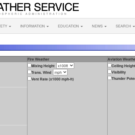
FETY
INFORMATION
EDUCATION
NEWS
SEARCH
Fire Weather
Aviation Weath
Mixing Height
Ceiling Heigh
Visibility
Trans. Wind
Thunder Poten
Vent Rate (x1000 mph-ft)