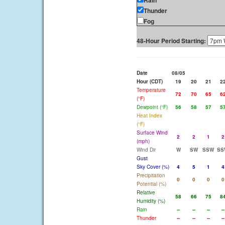
Rain
Thunder
Fog
48-Hour Period Starting:
Date
08/05
Hour (CDT)
19
20
21
2
Temperature
72
70
65
6
(°F)
Dewpoint (°F)
56
58
57
5
Heat Index
(°F)
Surface Wind
2
2
1
2
(mph)
Wind Dir
W
SW
SSW
SS
Gust
Sky Cover (%)
4
5
1
4
Precipitation
0
0
0
0
Potential (%)
Relative
58
66
75
8
Humidity (%)
Rain
--
--
--
--
Thunder
--
--
--
--