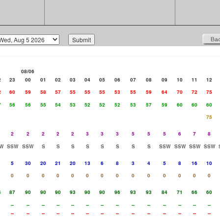
08/06
2
23
00
01
02
03
04
05
06
07
08
09
10
11
12
2
60
59
58
57
55
55
55
53
55
59
64
70
72
75
7
56
56
55
54
53
52
52
52
53
57
59
60
60
60
75
2
2
2
2
2
3
3
3
5
5
5
6
7
8
W
SSW
SSW
S
S
S
S
S
S
S
S
SSW
SSW
SSW
SSW
5
30
20
21
20
13
6
8
3
4
5
8
16
10
0
0
0
0
0
0
0
0
0
0
0
0
0
0
4
87
90
90
90
93
90
90
96
93
93
84
71
66
60
--
--
--
--
--
--
--
--
--
--
--
--
--
--
--
--
--
--
--
--
--
--
--
--
--
--
--
--