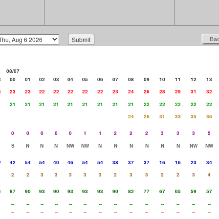
08/07
3
00
01
02
03
04
05
06
07
08
09
10
11
12
13
3
23
23
22
22
22
22
22
23
24
26
28
29
31
32
1
21
21
21
21
21
21
21
21
21
22
22
22
22
22
24
26
31
33
35
36
0
0
0
0
0
1
1
2
2
2
3
3
3
5
S
N
N
N
NW
NW
N
N
N
N
N
N
NW
NW
2
42
54
54
40
46
54
54
38
37
37
16
16
23
34
2
2
3
3
3
3
3
2
3
3
2
2
3
4
4
87
90
93
90
93
93
93
90
82
77
67
65
59
57
--
--
--
--
--
--
--
--
--
--
--
--
--
--
--
--
--
--
--
--
--
--
--
--
--
--
--
--