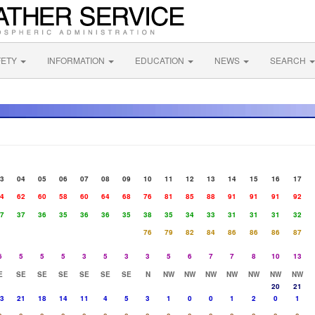
FETY
INFORMATION
EDUCATION
NEWS
SEARCH
3
04
05
06
07
08
09
10
11
12
13
14
15
16
17
4
62
60
58
60
64
68
76
81
85
88
91
91
91
92
7
37
36
35
36
36
35
38
35
34
33
31
31
31
32
76
79
82
84
86
86
86
87
6
5
5
5
3
5
3
3
5
6
7
7
8
10
13
E
SE
SE
SE
SE
SE
SE
N
NW
NW
NW
NW
NW
NW
NW
20
21
3
21
18
14
11
4
5
3
1
0
0
1
2
0
1