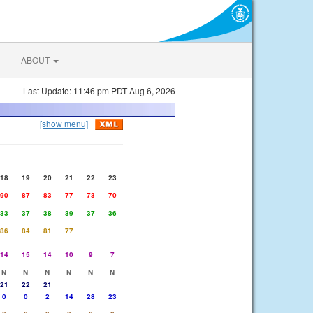
ABOUT
Last Update: 11:46 pm PDT Aug 6, 2026
[show menu]
18
19
20
21
22
23
90
87
83
77
73
70
33
37
38
39
37
36
86
84
81
77
14
15
14
10
9
7
N
N
N
N
N
N
21
22
21
0
0
2
14
28
23