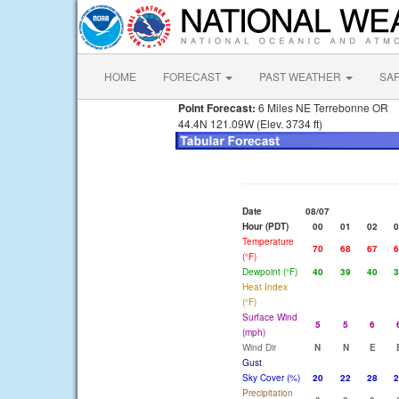
HOME
FORECAST
PAST WEATHER
SA
Point Forecast:
6 Miles NE Terrebonne OR
44.4N 121.09W (Elev. 3734 ft)
Date
08/07
Hour (PDT)
00
01
02
0
Temperature
70
68
67
6
(°F)
Dewpoint (°F)
40
39
40
3
Heat Index
(°F)
Surface Wind
5
5
6
(mph)
Wind Dir
N
N
E
Gust
Sky Cover (%)
20
22
28
2
Precipitation