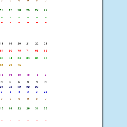
0
0
0
0
0
0
13
17
20
25
27
29
--
--
--
--
--
--
--
--
--
--
--
--
18
19
20
21
22
23
84
80
75
71
68
65
33
34
34
34
36
37
81
79
75
16
16
15
15
15
7
N
N
N
N
N
N
25
25
22
22
22
3
3
3
3
3
23
0
0
0
0
0
0
16
19
22
26
31
36
--
--
--
--
--
--
--
--
--
--
--
--