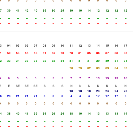
0
0
0
0
0
0
0
0
0
0
0
0
0
0
0
7
39
41
42
40
35
30
25
19
16
14
12
12
12
12
-
--
--
--
--
--
--
--
--
--
--
--
--
--
--
-
--
--
--
--
--
--
--
--
--
--
--
--
--
--
3
04
05
06
07
08
09
10
11
12
13
14
15
16
17
1
59
58
56
58
61
65
73
78
81
85
86
87
88
86
2
33
34
33
33
32
32
34
31
31
31
29
30
31
31
78
79
82
83
83
84
83
5
6
5
5
5
5
5
5
7
7
7
13
13
13
16
E
E
SE
SE
SE
S
S
S
N
N
N
N
N
N
N
18
18
18
24
24
24
25
6
23
21
21
21
6
6
6
4
4
4
17
17
17
3
0
0
0
0
0
0
0
0
0
0
0
0
0
0
0
4
38
40
41
39
34
29
24
18
16
14
13
13
13
14
-
--
--
--
--
--
--
--
--
--
--
--
--
--
--
-
--
--
--
--
--
--
--
--
--
--
--
--
--
--