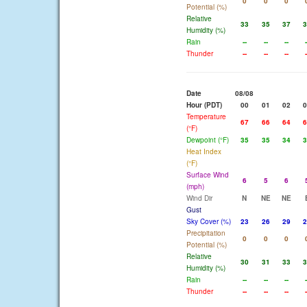
0
0
0
Potential (%)
Relative
33
35
37
3
Humidity (%)
Rain
--
--
--
-
Thunder
--
--
--
-
Date
08/08
Hour (PDT)
00
01
02
0
Temperature
67
66
64
6
(°F)
Dewpoint (°F)
35
35
34
3
Heat Index
(°F)
Surface Wind
6
5
6
(mph)
Wind Dir
N
NE
NE
Gust
Sky Cover (%)
23
26
29
2
Precipitation
0
0
0
Potential (%)
Relative
30
31
33
3
Humidity (%)
Rain
--
--
--
-
Thunder
--
--
--
-