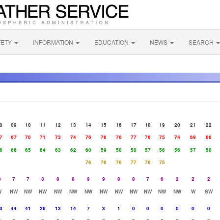
FETY
INFORMATION
EDUCATION
NEWS
SEARCH
8
09
10
11
12
13
14
15
16
17
18
19
20
21
22
7
67
70
71
73
74
76
76
76
77
76
75
74
69
66
6
66
65
64
63
62
60
59
58
58
57
56
56
57
58
76
76
76
77
76
75
6
7
7
8
8
8
9
9
8
8
7
6
2
2
2
W
NW
NW
NW
NW
NW
NW
NW
NW
NW
NW
NW
NW
W
SW
3
44
41
26
13
14
7
3
1
0
0
0
0
0
0