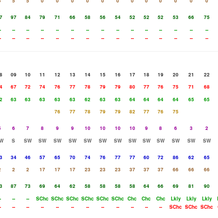
5
5
5
0
0
0
0
0
0
0
0
0
0
0
0
7
97
84
79
71
66
58
56
54
52
52
52
53
66
75
-
--
--
--
--
--
--
--
--
--
--
--
--
--
--
-
--
--
--
--
--
--
--
--
--
--
--
--
--
--
8
09
10
11
12
13
14
15
16
17
18
19
20
21
22
4
67
72
74
76
77
78
79
79
80
77
76
75
71
68
2
63
63
63
63
63
62
63
63
64
64
64
64
65
65
76
77
78
79
79
82
77
76
75
5
6
7
8
9
9
10
10
10
10
9
8
6
3
2
W
S
SW
SW
SW
SW
SW
SW
SW
SW
SW
SW
SW
SW
SW
3
34
46
57
65
70
74
76
77
77
60
72
86
62
65
2
2
2
17
17
17
23
23
23
37
37
37
66
66
66
3
87
73
69
64
62
58
58
58
58
64
66
69
81
90
-
--
--
SChc
SChc
SChc
SChc
SChc
SChc
Chc
Chc
Chc
Lkly
Lkly
Lkly
-
--
--
--
--
--
--
--
--
--
--
--
SChc
SChc
SChc