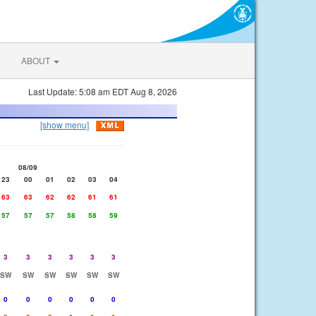
ABOUT
Last Update: 5:08 am EDT Aug 8, 2026
[show menu]
08/09
23
00
01
02
03
04
63
63
62
62
61
61
57
57
57
58
58
59
3
3
3
3
3
3
SW
SW
SW
SW
SW
SW
0
0
0
0
0
0