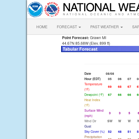
HOME
FORECAST
PAST WEATHER
SA
Point Forecast:
Grawn MI
44.67N 85.68W (Elev. 899 ft)
Date
08/08
Hour (EDT)
05
06
07
0
Temperature
69
68
67
6
(°F)
Dewpoint (°F)
67
66
66
6
Heat Index
(°F)
Surface Wind
3
3
5
(mph)
Wind Dir
SW
W
W
Gust
Sky Cover (%)
52
48
51
5
Precipitation