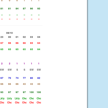
0
0
0
1
1
1
81
81
84
87
90
93
--
--
--
--
--
--
--
--
--
--
--
--
08/10
23
00
01
02
03
04
67
66
66
66
65
64
65
65
65
65
65
64
2
2
1
1
1
1
SW
SW
S
S
SW
SW
67
70
74
77
80
82
66
66
66
43
43
43
93
97
97
97
100
100
Lkly
Lkly
Lkly
Chc
Chc
Chc
Chc
Chc
Chc
Chc
Chc
Chc