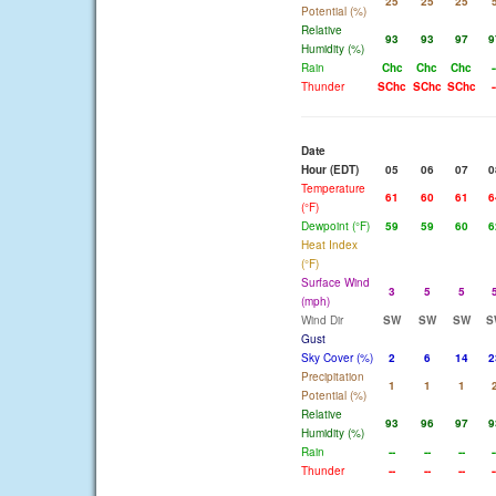
25
25
25
Potential (%)
Relative
93
93
97
9
Humidity (%)
Rain
Chc
Chc
Chc
-
Thunder
SChc
SChc
SChc
-
Date
Hour (EDT)
05
06
07
0
Temperature
61
60
61
6
(°F)
Dewpoint (°F)
59
59
60
6
Heat Index
(°F)
Surface Wind
3
5
5
(mph)
Wind Dir
SW
SW
SW
S
Gust
Sky Cover (%)
2
6
14
2
Precipitation
1
1
1
Potential (%)
Relative
93
96
97
9
Humidity (%)
Rain
--
--
--
-
Thunder
--
--
--
-