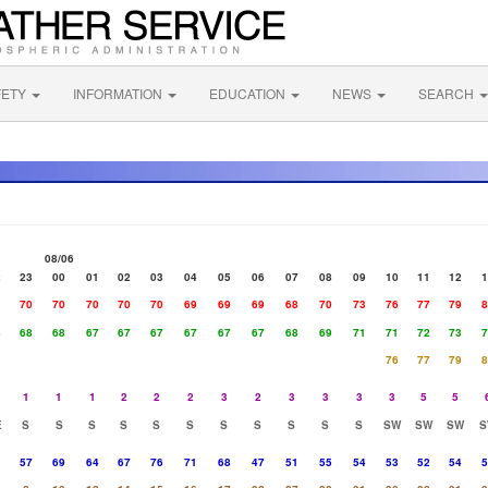
FETY
INFORMATION
EDUCATION
NEWS
SEARCH
08/06
2
23
00
01
02
03
04
05
06
07
08
09
10
11
12
1
1
70
70
70
70
70
69
69
69
68
70
73
76
77
79
8
8
68
68
67
67
67
67
67
67
68
69
71
71
72
73
7
76
77
79
8
1
1
1
2
2
2
3
2
3
3
3
3
5
5
E
S
S
S
S
S
S
S
S
S
S
S
SW
SW
SW
S
1
57
69
64
67
76
71
68
47
51
55
54
53
52
54
5