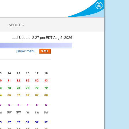
ABOUT
Last Update: 2:27 pm EDT Aug 5, 2026
[show menu]
3
14
15
16
17
18
0
81
82
82
82
83
3
73
73
73
72
72
4
86
87
87
87
88
6
6
6
6
6
6
W
SW
SW
W
SW
SW
5
57
57
57
57
52