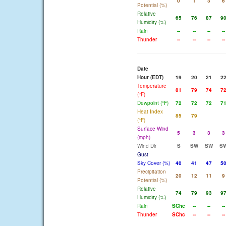
0
1
3
6
Potential (%)
Relative
65
76
87
9
Humidity (%)
Rain
--
--
--
--
Thunder
--
--
--
--
Date
Hour (EDT)
19
20
21
2
Temperature
81
79
74
7
(°F)
Dewpoint (°F)
72
72
72
7
Heat Index
85
79
(°F)
Surface Wind
5
3
3
3
(mph)
Wind Dir
S
SW
SW
S
Gust
Sky Cover (%)
40
41
47
5
Precipitation
20
12
11
9
Potential (%)
Relative
74
79
93
9
Humidity (%)
Rain
SChc
--
--
--
Thunder
SChc
--
--
--