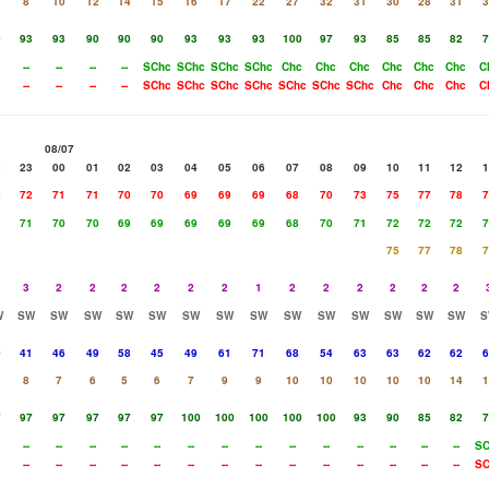
8
10
12
14
15
16
17
22
27
32
31
30
28
31
3
0
93
93
90
90
90
93
93
93
100
97
93
85
85
82
7
--
--
--
--
SChc
SChc
SChc
SChc
Chc
Chc
Chc
Chc
Chc
Chc
C
--
--
--
--
SChc
SChc
SChc
SChc
SChc
SChc
SChc
Chc
Chc
Chc
C
08/07
2
23
00
01
02
03
04
05
06
07
08
09
10
11
12
1
2
72
71
71
70
70
69
69
69
68
70
73
75
77
78
7
1
71
70
70
69
69
69
69
69
68
70
71
72
72
72
7
75
77
78
7
3
2
2
2
2
2
2
1
2
2
2
2
2
2
W
SW
SW
SW
SW
SW
SW
SW
SW
SW
SW
SW
SW
SW
SW
S
0
41
46
49
58
45
49
61
71
68
54
63
63
62
62
6
8
7
6
5
6
7
9
9
10
10
10
10
10
14
1
7
97
97
97
97
97
100
100
100
100
100
93
90
85
82
7
--
--
--
--
--
--
--
--
--
--
--
--
--
--
SC
--
--
--
--
--
--
--
--
--
--
--
--
--
--
SC