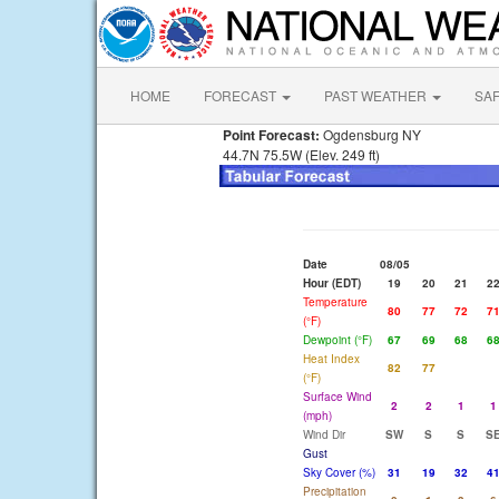
HOME
FORECAST
PAST WEATHER
SA
Point Forecast:
Ogdensburg NY
44.7N 75.5W (Elev. 249 ft)
Date
08/05
Hour (EDT)
19
20
21
2
Temperature
80
77
72
7
(°F)
Dewpoint (°F)
67
69
68
6
Heat Index
82
77
(°F)
Surface Wind
2
2
1
1
(mph)
Wind Dir
SW
S
S
S
Gust
Sky Cover (%)
31
19
32
4
Precipitation