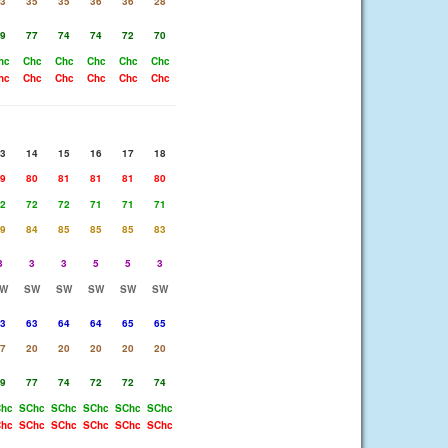
3
35
35
36
36
28
9
77
74
74
72
70
hc
Chc
Chc
Chc
Chc
Chc
hc
Chc
Chc
Chc
Chc
Chc
3
14
15
16
17
18
9
80
81
81
81
80
2
72
72
71
71
71
9
84
85
85
85
83
3
3
3
5
5
3
W
SW
SW
SW
SW
SW
3
63
64
64
65
65
7
20
20
20
20
20
9
77
74
72
72
74
hc
SChc
SChc
SChc
SChc
SChc
hc
SChc
SChc
SChc
SChc
SChc