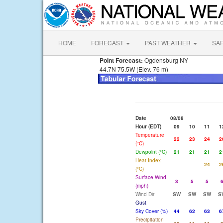
HOME
FORECAST
PAST WEATHER
SA
Point Forecast:
Ogdensburg NY
44.7N 75.5W (Elev. 76 m)
Date
08/08
Hour (EDT)
09
10
11
1
Temperature
22
23
24
2
(°C)
Dewpoint (°C)
21
21
21
2
Heat Index
24
2
(°C)
Surface Wind
3
5
5
(mph)
Wind Dir
SW
SW
SW
S
Gust
Sky Cover (%)
44
62
63
6
Precipitation