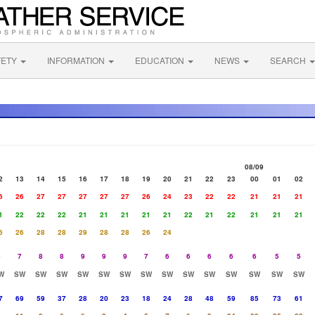
FETY
INFORMATION
EDUCATION
NEWS
SEARCH
08/09
2
13
14
15
16
17
18
19
20
21
22
23
00
01
02
6
26
27
27
27
27
27
26
24
23
22
22
21
21
21
1
22
22
22
21
21
21
21
21
22
21
22
21
21
21
6
26
28
28
29
28
28
26
24
6
7
8
8
9
9
9
7
6
6
6
6
6
5
5
W
SW
SW
SW
SW
SW
SW
SW
SW
SW
SW
SW
SW
SW
SW
7
69
59
37
28
20
23
18
24
28
48
59
85
73
61