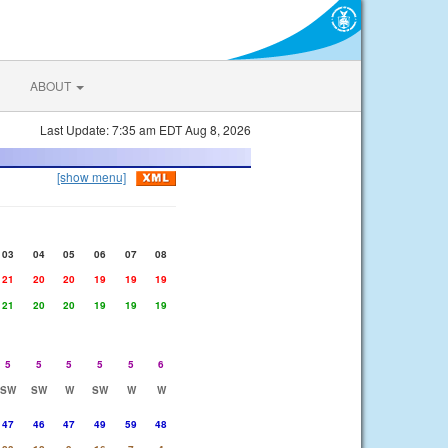
ABOUT
Last Update: 7:35 am EDT Aug 8, 2026
[show menu]
03
04
05
06
07
08
21
20
20
19
19
19
21
20
20
19
19
19
5
5
5
5
5
6
SW
SW
W
SW
W
W
47
46
47
49
59
48