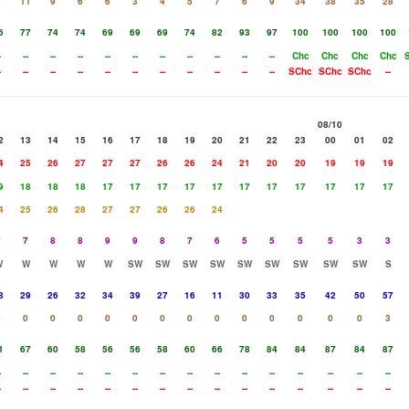
9
11
9
6
6
3
4
5
7
6
9
34
38
35
28
6
77
74
74
69
69
69
74
82
93
97
100
100
100
100
-
--
--
--
--
--
--
--
--
--
--
Chc
Chc
Chc
Chc
-
--
--
--
--
--
--
--
--
--
--
SChc
SChc
SChc
--
08/10
2
13
14
15
16
17
18
19
20
21
22
23
00
01
02
4
25
26
27
27
27
26
26
24
21
20
20
19
19
19
9
18
18
18
17
17
17
17
17
17
17
17
17
17
17
4
25
26
28
27
27
26
26
24
7
7
8
8
9
9
8
7
6
5
5
5
5
3
3
W
W
W
W
W
SW
SW
SW
SW
SW
SW
SW
SW
SW
S
8
29
26
32
34
39
27
16
11
30
33
35
42
50
57
0
0
0
0
0
0
0
0
0
0
0
0
0
0
3
1
67
60
58
56
56
58
60
66
78
84
84
87
84
87
-
--
--
--
--
--
--
--
--
--
--
--
--
--
--
-
--
--
--
--
--
--
--
--
--
--
--
--
--
--