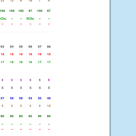
23
12
9
16
7
4
100
100
100
97
100
97
SChc
--
--
SChc
--
--
--
--
--
--
--
--
03
04
05
06
07
08
18
18
18
18
18
19
17
16
16
16
17
17
3
3
3
3
5
5
S
S
S
S
S
S
57
58
58
54
50
46
3
3
3
3
3
13
90
90
90
90
90
90
--
--
--
--
--
--
--
--
--
--
--
--