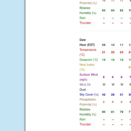
10
11
11
Potential (%)
Relative
93
84
82
7
Humidity (%)
Rain
--
--
--
-
Thunder
--
--
--
-
Date
Hour (EDT)
09
10
11
1
Temperature
21
22
23
2
(°C)
Dewpoint (°C)
19
19
19
1
Heat Index
2
(°C)
Surface Wind
6
6
6
(mph)
Wind Dir
W
W
W
Gust
Sky Cover (%)
42
28
31
3
Precipitation
2
0
0
Potential (%)
Relative
90
81
79
7
Humidity (%)
Rain
--
--
--
-
Thunder
--
--
--
-