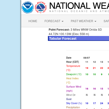
HOME
FORECAST
PAST WEATHER
SA
Point Forecast:
3 Miles WNW Onida SD
44.72N 100.13W (Elev. 558 m)
Date
08/07
Hour (CDT)
11
12
13
1
Temperature
19
21
22
2
(°C)
Dewpoint (°C)
10
10
9
Heat Index
(°C)
Surface Wind
16
16
15
1
(mph)
Wind Dir
N
N
N
Gust
Sky Cover (%)
10
17
24
3
Precipitation