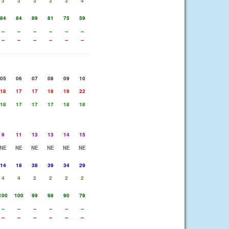
3
3
3
3
3
4
84
84
89
81
75
59
--
--
--
--
--
--
--
--
--
--
--
--
05
06
07
08
09
10
18
17
17
18
19
22
18
17
17
17
18
18
9
11
13
13
14
15
NE
NE
NE
NE
NE
NE
14
18
38
39
34
29
4
4
2
2
2
2
100
100
99
98
90
79
--
--
--
--
--
--
--
--
--
--
--
--