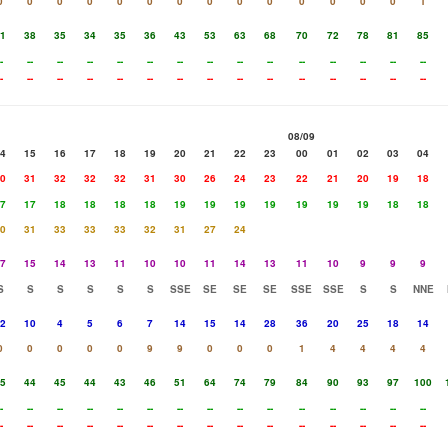
0
0
0
0
0
0
0
0
0
0
0
0
0
0
1
1
38
35
34
35
36
43
53
63
68
70
72
78
81
85
-
--
--
--
--
--
--
--
--
--
--
--
--
--
--
-
--
--
--
--
--
--
--
--
--
--
--
--
--
--
08/09
4
15
16
17
18
19
20
21
22
23
00
01
02
03
04
0
31
32
32
32
31
30
26
24
23
22
21
20
19
18
7
17
18
18
18
18
19
19
19
19
19
19
19
18
18
0
31
33
33
33
32
31
27
24
7
15
14
13
11
10
10
11
14
13
11
10
9
9
9
S
S
S
S
S
S
SSE
SE
SE
SE
SSE
SSE
S
S
NNE
2
10
4
5
6
7
14
15
14
28
36
20
25
18
14
0
0
0
0
0
9
9
0
0
0
1
4
4
4
4
5
44
45
44
43
46
51
64
74
79
84
90
93
97
100
-
--
--
--
--
--
--
--
--
--
--
--
--
--
--
-
--
--
--
--
--
--
--
--
--
--
--
--
--
--