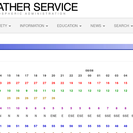
FETY
INFORMATION
EDUCATION
NEWS
SEARCH
08/08
4
15
16
17
18
19
20
21
22
23
00
01
02
03
04
3
25
27
27
27
27
26
22
19
18
18
17
16
16
15
9
10
10
9
10
11
12
12
12
12
12
12
12
12
12
25
26
26
27
27
26
4
11
10
9
8
6
5
5
5
5
6
6
7
8
8
N
N
N
N
N
N
ENE
E
ESE
ESE
SE
SE
SSE
SSE
SSE
1
38
51
56
57
56
55
56
56
55
55
55
53
48
48