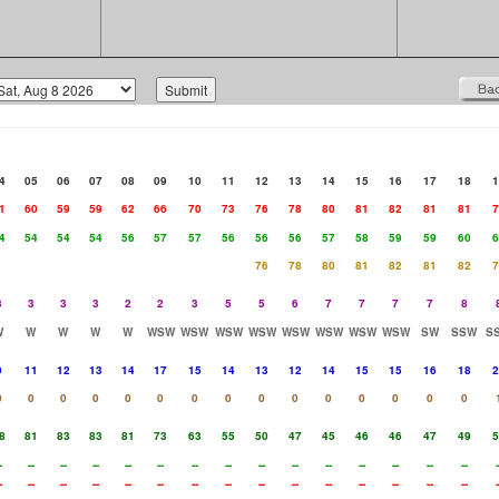
4
05
06
07
08
09
10
11
12
13
14
15
16
17
18
1
1
60
59
59
62
66
70
73
76
78
80
81
82
81
81
7
4
54
54
54
56
57
57
56
56
56
57
58
59
59
60
6
76
78
80
81
82
81
82
7
3
3
3
3
2
2
3
5
5
6
7
7
7
7
8
W
W
W
W
W
WSW
WSW
WSW
WSW
WSW
WSW
WSW
WSW
SW
SSW
S
9
11
12
13
14
17
15
14
13
12
14
15
15
16
18
2
0
0
0
0
0
0
0
0
0
0
0
0
0
0
0
8
81
83
83
81
73
63
55
50
47
45
46
46
47
49
5
-
--
--
--
--
--
--
--
--
--
--
--
--
--
--
-
-
--
--
--
--
--
--
--
--
--
--
--
--
--
--
-