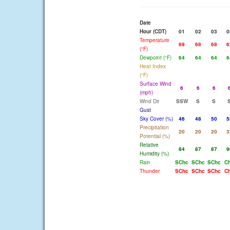
Date
Hour (CDT)
01
02
03
0
Temperature
69
68
68
6
(°F)
Dewpoint (°F)
64
64
64
6
Heat Index
(°F)
Surface Wind
6
6
6
(mph)
Wind Dir
SSW
S
S
Gust
Sky Cover (%)
46
48
50
5
Precipitation
20
20
20
3
Potential (%)
Relative
84
87
87
9
Humidity (%)
Rain
SChc
SChc
SChc
C
Thunder
SChc
SChc
SChc
C