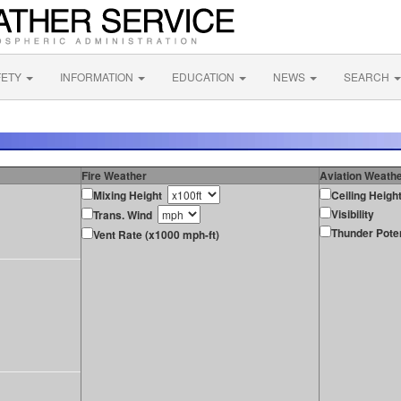
FETY
INFORMATION
EDUCATION
NEWS
SEARCH
Fire Weather
Aviation Weath
Mixing Height
Ceiling Heigh
Visibility
Trans. Wind
Thunder Poten
Vent Rate (x1000 mph-ft)