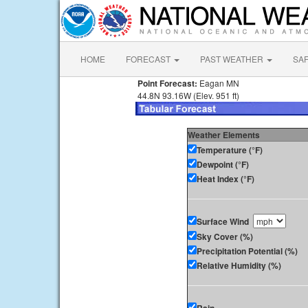
HOME
FORECAST
PAST WEATHER
SA
Point Forecast:
Eagan MN
44.8N 93.16W (Elev. 951 ft)
Weather Elements
Temperature (°F)
Dewpoint (°F)
Heat Index (°F)
Surface Wind
Sky Cover (%)
Precipitation Potential (%)
Relative Humidity (%)