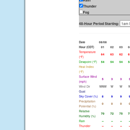
Rain
Thunder
Fog
48-Hour Period Starting:
Date
08/08
Hour (CDT)
01
02
03
0
Temperature
64
63
62
6
(°F)
Dewpoint (°F)
54
54
54
5
Heat Index
(°F)
Surface Wind
5
3
3
(mph)
Wind Dir
WNW
W
W
Gust
Sky Cover (%)
8
9
9
Precipitation
0
0
0
Potential (%)
Relative
70
72
75
7
Humidity (%)
Rain
--
--
--
-
Thunder
--
--
--
-