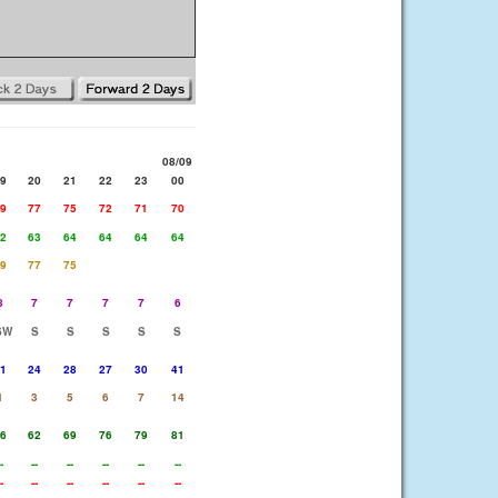
08/09
9
20
21
22
23
00
9
77
75
72
71
70
2
63
64
64
64
64
9
77
75
8
7
7
7
7
6
SW
S
S
S
S
S
1
24
28
27
30
41
1
3
5
6
7
14
6
62
69
76
79
81
-
--
--
--
--
--
-
--
--
--
--
--