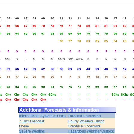
4
05
06
07
08
09
10
11
12
13
14
15
16
17
18
1
7
66
66
67
69
70
73
76
77
78
80
81
81
81
82
8
4
64
64
65
66
67
68
69
69
69
70
70
70
69
69
6
76
77
78
83
85
85
84
85
8
6
5
3
3
3
3
3
3
3
3
3
5
5
5
5
S
SSE
S
S
S
S
S
SSW
SW
WNW
N
N
N
N
N
5
62
66
69
69
62
66
76
69
69
48
59
49
59
59
4
2
44
37
32
28
36
20
5
7
8
10
12
14
17
19
2
0
93
93
93
90
90
84
79
76
74
72
69
69
67
65
6
hc
Chc
Chc
Chc
Chc
Chc
SChc
--
--
--
--
--
--
SChc
SChc
SC
hc
Chc
Chc
Chc
Chc
Chc
--
--
--
--
--
--
--
--
--
-
International System of Units
Forecast Discussion
7-Day Forecast
Hourly Weather Graph
Home
Graphical Forecasts
Severe Weather
Hazardous Weather Outlook