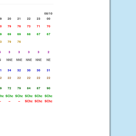
08/10
9
20
21
22
23
00
0
79
76
73
71
70
9
69
69
68
67
67
3
79
76
5
3
3
3
3
2
N
NNE
NNE
NNE
NNE
NE
1
34
32
30
30
31
2
22
22
22
22
22
9
72
79
84
87
90
hc
SChc
SChc
SChc
SChc
SChc
-
--
--
SChc
SChc
SChc