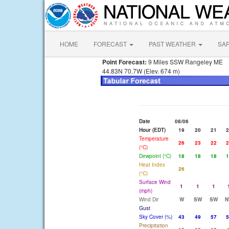
HOME
FORECAST
PAST WEATHER
SA
Point Forecast:
9 Miles SSW Rangeley ME
44.83N 70.7W (Elev. 674 m)
Date
08/06
Hour (EDT)
19
20
21
2
Temperature
26
23
22
2
(°C)
Dewpoint (°C)
18
18
18
1
Heat Index
26
(°C)
Surface Wind
1
1
1
(mph)
Wind Dir
W
SW
SW
N
Gust
Sky Cover (%)
43
49
57
5
Precipitation