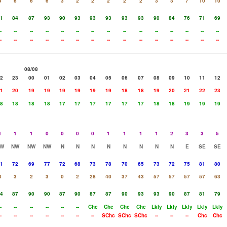
9
6
6
6
3
2
2
2
2
2
3
3
7
10
10
1
84
87
93
90
93
93
93
93
93
90
84
76
71
69
-
--
--
--
--
--
--
--
--
--
--
--
--
--
--
-
--
--
--
--
--
--
--
--
--
--
--
--
--
--
08/08
2
23
00
01
02
03
04
05
06
07
08
09
10
11
12
1
20
19
19
19
19
19
19
18
18
19
20
21
22
23
8
18
18
18
17
17
17
17
17
17
18
18
19
19
19
1
1
1
0
0
0
0
1
1
1
1
2
3
3
5
W
NW
NW
NW
N
N
N
N
N
N
N
N
E
SE
SE
1
72
69
77
72
68
73
78
70
65
73
72
75
81
80
3
3
2
3
0
2
28
40
37
43
57
57
57
57
63
4
87
90
90
87
90
87
87
90
93
93
90
87
81
79
-
--
--
--
--
--
Chc
Chc
Chc
Chc
Lkly
Lkly
Lkly
Lkly
Lkly
-
--
--
--
--
--
--
SChc
SChc
SChc
--
--
--
Chc
Chc