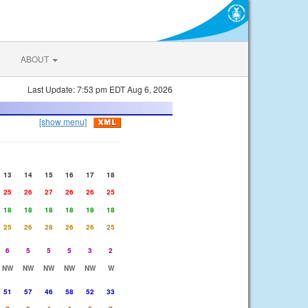
ABOUT
Last Update: 7:53 pm EDT Aug 6, 2026
[show menu]
13
14
15
16
17
18
25
26
27
26
26
25
18
18
18
18
18
18
25
26
28
26
26
25
6
5
5
5
3
2
NW
NW
NW
NW
NW
W
51
57
46
58
52
33