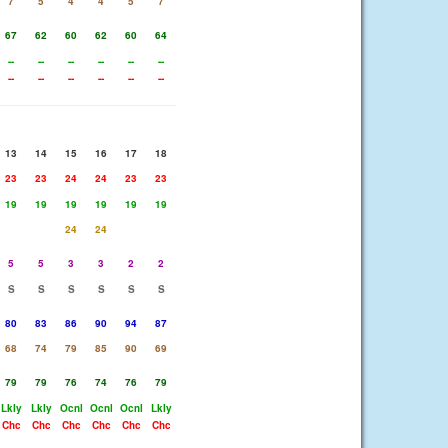
7
5
4
4
5
7
67
62
60
62
60
64
--
--
--
--
--
--
--
--
--
--
--
--
13
14
15
16
17
18
23
23
24
24
23
23
19
19
19
19
19
19
24
24
5
5
3
3
2
2
S
S
S
S
S
S
80
83
86
90
94
87
68
74
79
85
90
69
79
79
76
74
76
79
Lkly
Lkly
Ocnl
Ocnl
Ocnl
Lkly
Chc
Chc
Chc
Chc
Chc
Chc