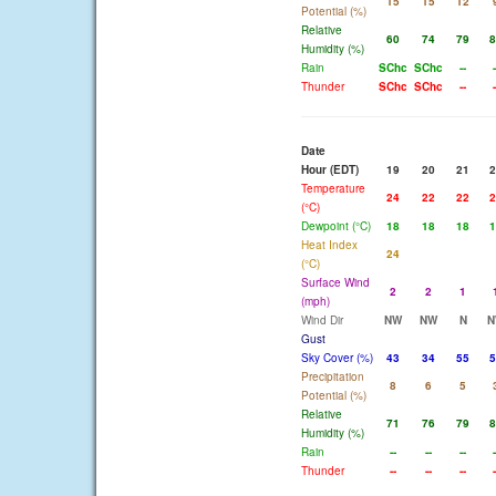
15
15
12
Potential (%)
Relative
60
74
79
8
Humidity (%)
Rain
SChc
SChc
--
-
Thunder
SChc
SChc
--
-
Date
Hour (EDT)
19
20
21
2
Temperature
24
22
22
2
(°C)
Dewpoint (°C)
18
18
18
1
Heat Index
24
(°C)
Surface Wind
2
2
1
(mph)
Wind Dir
NW
NW
N
N
Gust
Sky Cover (%)
43
34
55
5
Precipitation
8
6
5
Potential (%)
Relative
71
76
79
8
Humidity (%)
Rain
--
--
--
-
Thunder
--
--
--
-