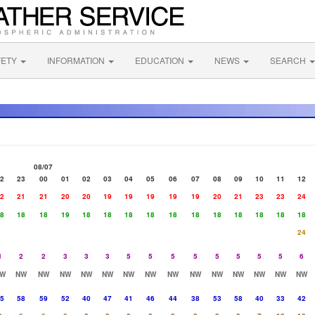
FETY
INFORMATION
EDUCATION
NEWS
SEARCH
08/07
2
23
00
01
02
03
04
05
06
07
08
09
10
11
12
2
21
21
20
20
19
19
19
19
19
20
21
23
23
24
8
18
18
19
18
18
18
18
18
18
18
18
18
18
18
24
1
2
2
3
3
3
5
5
5
5
5
5
5
5
6
W
NW
NW
NW
NW
NW
NW
NW
NW
NW
NW
NW
NW
NW
NW
5
58
59
52
40
47
41
46
44
38
53
58
40
33
42