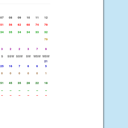
07
08
09
10
11
12
51
56
62
68
74
79
34
35
34
34
33
32
79
3
2
2
3
7
9
S
SSW
SSW
SW
WSW
WSW
21
25
16
7
6
6
5
0
0
0
0
0
1
51
45
35
28
22
18
--
--
--
--
--
--
--
--
--
--
--
--