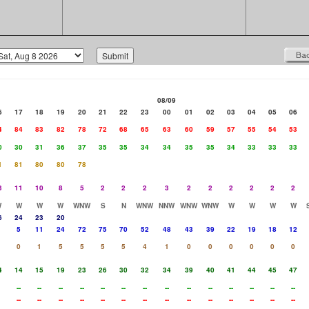
08/09
6
17
18
19
20
21
22
23
00
01
02
03
04
05
06
4
84
83
82
78
72
68
65
63
60
59
57
55
54
53
0
30
31
36
37
35
35
34
34
35
35
34
33
33
33
1
81
80
80
78
3
11
10
8
5
2
2
2
3
2
2
2
2
2
2
W
W
W
W
WNW
S
N
WNW
NNW
WNW
WNW
W
W
W
W
6
24
23
20
5
11
24
72
75
70
52
48
43
39
22
19
18
12
0
1
5
5
5
5
4
1
0
0
0
0
0
0
4
14
15
19
23
26
30
32
34
39
40
41
44
45
47
--
--
--
--
--
--
--
--
--
--
--
--
--
--
--
--
--
--
--
--
--
--
--
--
--
--
--
--