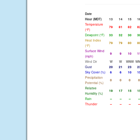
Date
Hour (MDT)
13
14
15
1
Temperature
79
81
82
8
(°F)
Dewpoint (°F)
33
32
30
3
Heat Index
79
79
80
8
(°F)
Surface Wind
9
9
10
1
(mph)
Wind Dir
W
W
WNW
W
Gust
20
21
23
2
Sky Cover (%)
6
6
10
1
Precipitation
0
0
0
0
Potential (%)
Relative
19
17
15
1
Humidity (%)
Rain
--
--
--
--
Thunder
--
--
--
--