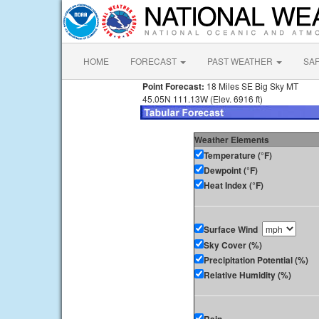
HOME
FORECAST
PAST WEATHER
SA
Point Forecast:
18 Miles SE Big Sky MT
45.05N 111.13W (Elev. 6916 ft)
Weather Elements
Temperature (°F)
Dewpoint (°F)
Heat Index (°F)
Surface Wind
Sky Cover (%)
Precipitation Potential (%)
Relative Humidity (%)