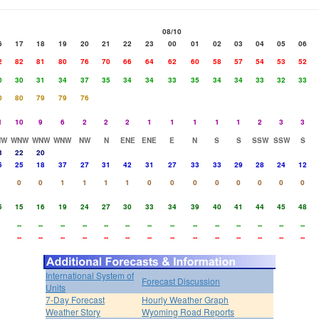
08/10
6
17
18
19
20
21
22
23
00
01
02
03
04
05
06
2
82
81
80
76
70
66
64
62
60
58
57
54
53
52
0
30
31
34
37
35
34
34
33
35
34
34
33
32
33
0
80
79
79
76
1
10
9
6
2
2
2
1
1
1
1
1
2
3
3
NW
WNW
WNW
WNW
NW
N
ENE
ENE
E
N
S
S
SSW
SSW
S
3
22
20
5
25
18
37
27
31
42
31
27
33
33
29
28
24
12
0
0
1
1
1
1
0
0
0
0
0
0
0
0
5
15
16
19
24
27
30
33
34
39
40
41
44
45
48
--
--
--
--
--
--
--
--
--
--
--
--
--
--
--
--
--
--
--
--
--
--
--
--
--
--
--
--
International System of
Forecast Discussion
Units
7-Day Forecast
Hourly Weather Graph
Weather Story
Wyoming Road Reports