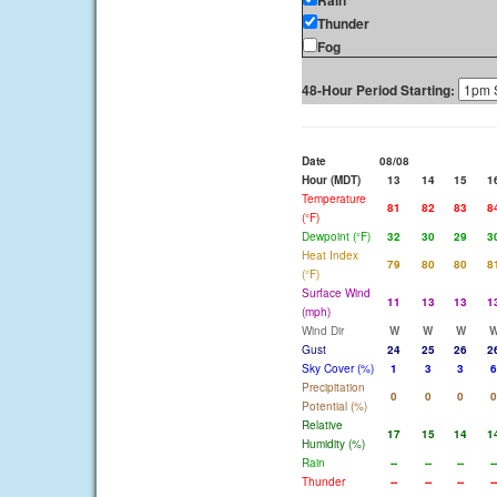
Rain
Thunder
Fog
48-Hour Period Starting:
Date
08/08
Hour (MDT)
13
14
15
1
Temperature
81
82
83
8
(°F)
Dewpoint (°F)
32
30
29
3
Heat Index
79
80
80
8
(°F)
Surface Wind
11
13
13
1
(mph)
Wind Dir
W
W
W
Gust
24
25
26
2
Sky Cover (%)
1
3
3
6
Precipitation
0
0
0
0
Potential (%)
Relative
17
15
14
1
Humidity (%)
Rain
--
--
--
--
Thunder
--
--
--
--