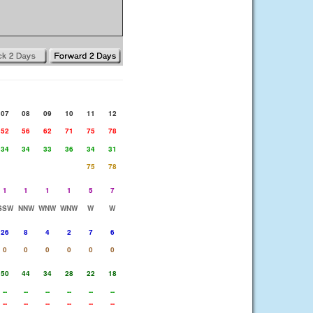
07
08
09
10
11
12
52
56
62
71
75
78
34
34
33
36
34
31
75
78
1
1
1
1
5
7
SSW
NNW
WNW
WNW
W
W
26
8
4
2
7
6
0
0
0
0
0
0
50
44
34
28
22
18
--
--
--
--
--
--
--
--
--
--
--
--