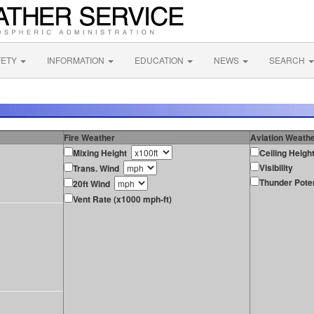
FETY
INFORMATION
EDUCATION
NEWS
SEARCH
Fire Weather
Aviation Weath
Mixing Height
Ceiling Heigh
Visibility
Trans. Wind
Thunder Poten
20ft Wind
Vent Rate (x1000 mph-ft)