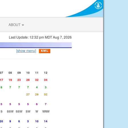
ABOUT
Last Update: 12:32 pm MDT Aug 7, 2026
[show menu]
07
08
09
10
11
12
17
19
23
28
32
34
8
7
7
7
4
3
27
29
32
5
5
5
5
6
7
S
SSW
SSW
SW
W
WNW
20
9
6
3
10
14