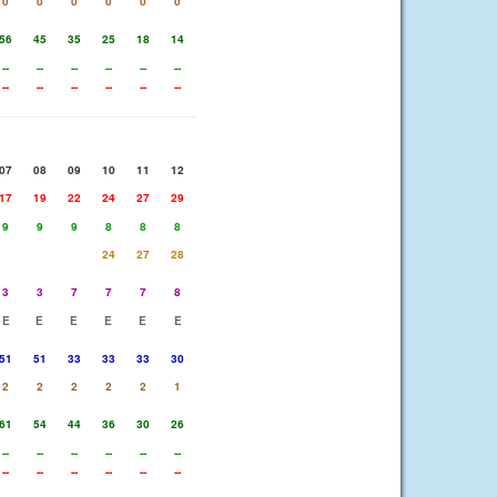
0
0
0
0
0
0
56
45
35
25
18
14
--
--
--
--
--
--
--
--
--
--
--
--
07
08
09
10
11
12
17
19
22
24
27
29
9
9
9
8
8
8
24
27
28
3
3
7
7
7
8
E
E
E
E
E
E
51
51
33
33
33
30
2
2
2
2
2
1
61
54
44
36
30
26
--
--
--
--
--
--
--
--
--
--
--
--