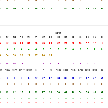
0
0
0
0
0
0
0
0
0
0
0
0
0
0
0
6
15
16
19
24
29
33
36
41
45
49
53
56
59
61
-
--
--
--
--
--
--
--
--
--
--
--
--
--
--
-
--
--
--
--
--
--
--
--
--
--
--
--
--
--
08/09
6
17
18
19
20
21
22
23
00
01
02
03
04
05
06
7
37
36
34
31
28
26
24
22
21
20
18
17
17
16
2
3
2
4
4
4
5
6
7
7
8
8
8
9
9
4
34
33
32
29
27
26
24
6
15
14
14
14
7
7
7
3
3
3
2
2
2
3
W
NNW
NNW
NNW
NNW
N
N
N
NNE
NNE
NNE
ENE
ENE
ENE
E
4
4
8
8
8
27
27
27
38
38
38
57
57
57
51
0
0
0
0
0
0
0
0
0
0
0
0
0
0
2
1
12
12
15
19
22
27
31
38
42
46
50
54
59
62
-
--
--
--
--
--
--
--
--
--
--
--
--
--
--
-
--
--
--
--
--
--
--
--
--
--
--
--
--
--