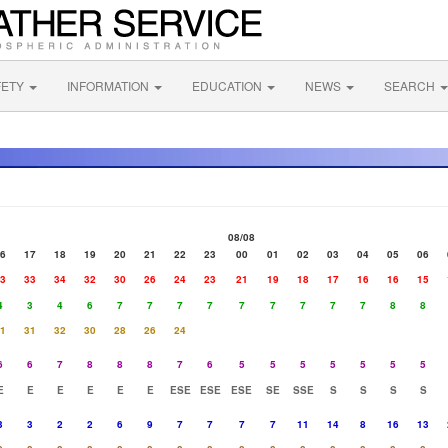
FETY
INFORMATION
EDUCATION
NEWS
SEARCH
08/08
6
17
18
19
20
21
22
23
00
01
02
03
04
05
06
3
33
34
32
30
26
24
23
21
19
18
17
16
16
15
4
3
4
6
7
7
7
7
7
7
7
7
7
8
8
1
31
32
30
28
26
24
6
6
7
8
8
8
7
6
5
5
5
5
5
5
5
E
E
E
E
E
E
ESE
ESE
ESE
SE
SSE
S
S
S
S
3
3
2
2
6
9
7
7
7
7
11
14
8
16
13