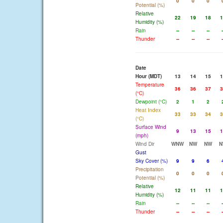
0
0
0
Potential (%)
Relative
22
19
18
1
Humidity (%)
Rain
--
--
--
-
Thunder
--
--
--
-
Date
Hour (MDT)
13
14
15
1
Temperature
36
36
37
3
(°C)
Dewpoint (°C)
2
1
2
Heat Index
33
33
34
3
(°C)
Surface Wind
9
13
15
1
(mph)
Wind Dir
WNW
NW
NW
N
Gust
Sky Cover (%)
9
9
6
Precipitation
0
0
0
Potential (%)
Relative
12
11
11
1
Humidity (%)
Rain
--
--
--
-
Thunder
--
--
--
-