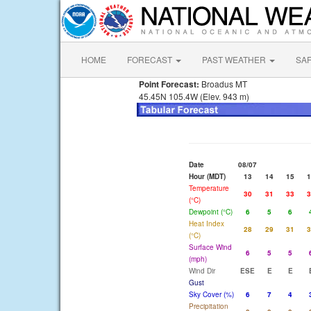
HOME
FORECAST
PAST WEATHER
SA
Point Forecast:
Broadus MT
45.45N 105.4W (Elev. 943 m)
Date
08/07
Hour (MDT)
13
14
15
1
Temperature
30
31
33
3
(°C)
Dewpoint (°C)
6
5
6
Heat Index
28
29
31
3
(°C)
Surface Wind
6
5
5
(mph)
Wind Dir
ESE
E
E
Gust
Sky Cover (%)
6
7
4
Precipitation