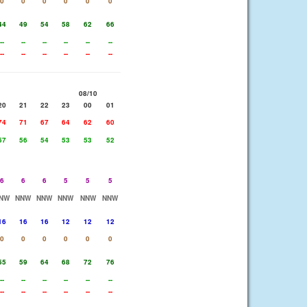
0
0
0
0
0
0
44
49
54
58
62
66
--
--
--
--
--
--
--
--
--
--
--
--
08/10
20
21
22
23
00
01
74
71
67
64
62
60
57
56
54
53
53
52
6
6
6
5
5
5
NW
NNW
NNW
NNW
NNW
NNW
16
16
16
12
12
12
0
0
0
0
0
0
55
59
64
68
72
76
--
--
--
--
--
--
--
--
--
--
--
--