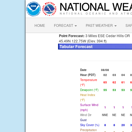
HOME
FORECAST
PAST WEATHER
SA
Point Forecast:
3 Miles ESE Cedar Hills OR
45.49N 122.75W (Elev. 394 ft)
Date
08/08
Hour (PDT)
02
03
04
0
Temperature
65
62
61
6
(°F)
Dewpoint (°F)
55
53
53
5
Heat Index
(°F)
Surface Wind
1
1
1
(mph)
Wind Dir
NNE
NE
NE
N
Gust
Sky Cover (%)
8
8
20
3
Precipitation