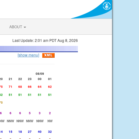
ABOUT
Last Update: 2:01 am PDT Aug 8, 2026
[show menu]
08/09
20
21
22
23
00
01
75
71
68
66
64
62
52
51
51
51
51
51
75
6
6
6
5
3
2
NW
NNW
NNW
NNW
NNW
NW
14
15
18
27
40
32