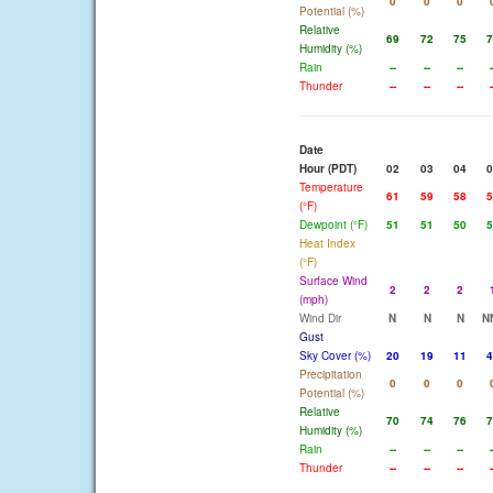
0
0
0
Potential (%)
Relative
69
72
75
7
Humidity (%)
Rain
--
--
--
-
Thunder
--
--
--
-
Date
Hour (PDT)
02
03
04
0
Temperature
61
59
58
5
(°F)
Dewpoint (°F)
51
51
50
5
Heat Index
(°F)
Surface Wind
2
2
2
(mph)
Wind Dir
N
N
N
N
Gust
Sky Cover (%)
20
19
11
4
Precipitation
0
0
0
Potential (%)
Relative
70
74
76
7
Humidity (%)
Rain
--
--
--
-
Thunder
--
--
--
-