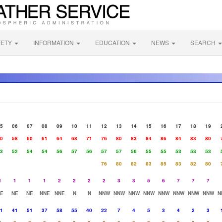
FETY
INFORMATION
EDUCATION
NEWS
SEARCH
5
06
07
08
09
10
11
12
13
14
15
16
17
18
19
0
58
60
61
64
68
71
76
80
83
84
86
84
83
80
3
52
54
54
56
57
56
57
57
56
55
55
53
53
53
76
80
82
83
85
83
82
80
1
1
1
1
2
2
2
2
3
3
5
6
7
7
7
E
NE
NE
NNE
NNE
N
N
NNW
NNW
NNW
NNW
NNW
NNW
NNW
NNW
N
1
41
51
37
58
55
40
22
7
4
5
3
4
2
3