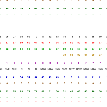
0
0
0
0
0
0
0
0
0
0
0
0
0
0
0
7
80
82
79
74
67
60
52
46
40
37
35
35
36
39
-
--
--
--
--
--
--
--
--
--
--
--
--
--
--
-
--
--
--
--
--
--
--
--
--
--
--
--
--
--
5
06
07
08
09
10
11
12
13
14
15
16
17
18
19
7
57
57
59
60
64
67
71
74
78
80
80
81
80
77
1
52
53
54
53
56
56
57
57
58
59
57
58
57
57
78
81
80
81
80
77
1
1
1
3
3
3
3
3
3
5
5
5
7
7
7
NE
NNE
NNE
N
N
N
NNW
NNW
NNW
NNW
NNW
NNW
NNW
NNW
NNW
N
1
41
41
54
54
54
43
43
43
8
8
8
11
11
11
0
0
0
0
0
0
0
0
0
0
0
0
0
0
0
9
82
85
83
79
74
68
61
56
51
48
45
45
46
50
-
--
--
--
--
--
--
--
--
--
--
--
--
--
--
-
--
--
--
--
--
--
--
--
--
--
--
--
--
--