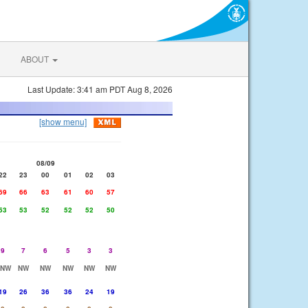
ABOUT
Last Update: 3:41 am PDT Aug 8, 2026
[show menu]
08/09
22
23
00
01
02
03
69
66
63
61
60
57
53
53
52
52
52
50
9
7
6
5
3
3
NNW
NW
NW
NW
NW
NW
19
26
36
36
24
19