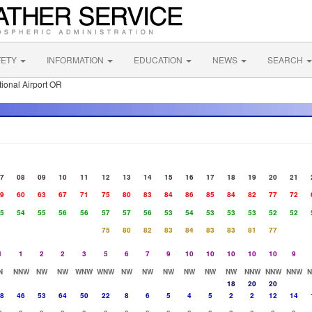
FETY
INFORMATION
EDUCATION
NEWS
SEARCH
tional Airport OR
7
08
09
10
11
12
13
14
15
16
17
18
19
20
21
9
60
63
67
71
75
80
83
84
86
85
84
82
77
72
5
54
55
56
56
57
57
56
53
54
53
53
53
52
52
75
80
82
83
84
83
83
81
77
1
1
2
2
3
5
6
7
9
10
10
10
10
10
9
N
NNW
NW
NW
WNW
WNW
NW
NW
NW
NW
NW
NW
NNW
NNW
NNW
18
20
20
8
46
53
64
50
22
8
6
5
4
5
2
2
12
14