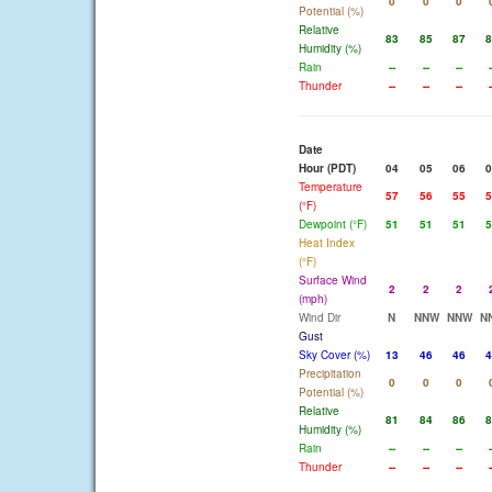
0
0
0
Potential (%)
Relative
83
85
87
8
Humidity (%)
Rain
--
--
--
-
Thunder
--
--
--
-
Date
Hour (PDT)
04
05
06
0
Temperature
57
56
55
5
(°F)
Dewpoint (°F)
51
51
51
5
Heat Index
(°F)
Surface Wind
2
2
2
(mph)
Wind Dir
N
NNW
NNW
N
Gust
Sky Cover (%)
13
46
46
4
Precipitation
0
0
0
Potential (%)
Relative
81
84
86
8
Humidity (%)
Rain
--
--
--
-
Thunder
--
--
--
-