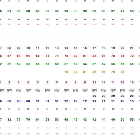
0
0
0
0
0
0
0
0
0
0
0
0
0
0
0
6
81
75
68
60
53
46
39
35
33
33
35
37
42
50
-
--
--
--
--
--
--
--
--
--
--
--
--
--
--
-
--
--
--
--
--
--
--
--
--
--
--
--
--
--
7
08
09
10
11
12
13
14
15
16
17
18
19
20
21
6
57
60
64
68
71
74
78
80
81
82
81
78
75
72
2
52
52
54
55
55
56
57
57
56
57
57
56
55
55
78
80
81
82
81
78
75
2
3
3
3
5
5
5
8
8
8
11
11
11
10
10
NW
NW
NW
NW
NW
NW
NW
NW
NW
NW
NW
NW
NW
NW
NW
20
20
20
20
20
6
60
60
60
51
51
51
12
12
12
11
11
11
16
16
0
0
0
0
0
0
0
0
0
0
0
0
0
0
0
7
82
76
70
64
58
53
48
45
43
42
44
46
50
55
-
--
--
--
--
--
--
--
--
--
--
--
--
--
--
-
--
--
--
--
--
--
--
--
--
--
--
--
--
--