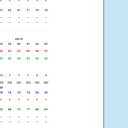
0
0
0
0
0
0
57
62
67
71
75
78
--
--
--
--
--
--
--
--
--
--
--
--
08/10
22
23
00
01
02
03
68
64
62
60
58
57
55
53
53
53
52
52
10
7
7
7
3
3
NW
NW
NW
NW
NW
NW
20
16
13
13
13
23
23
0
0
0
0
0
0
62
68
73
77
80
84
--
--
--
--
--
--
--
--
--
--
--
--