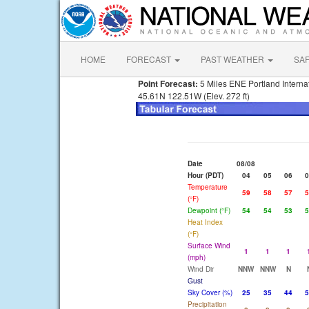
HOME
FORECAST
PAST WEATHER
SA
Point Forecast:
5 Miles ENE Portland Interna
45.61N 122.51W (Elev. 272 ft)
Date
08/08
Hour (PDT)
04
05
06
0
Temperature
59
58
57
5
(°F)
Dewpoint (°F)
54
54
53
5
Heat Index
(°F)
Surface Wind
1
1
1
(mph)
Wind Dir
NNW
NNW
N
Gust
Sky Cover (%)
25
35
44
5
Precipitation