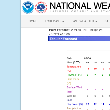
HOME
FORECAST
PAST WEATHER
SA
Point Forecast:
2 Miles ENE Phillips WI
45.72N 90.37W
Date
08/06
Hour (CDT)
04
05
06
0
Temperature
11
10
10
1
(°C)
Dewpoint (°C)
7
7
7
Heat Index
(°C)
Surface Wind
1
1
1
(mph)
Wind Dir
S
S
S
Gust
Sky Cover (%)
28
22
14
Precipitation