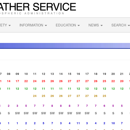
FETY
INFORMATION
EDUCATION
NEWS
SEARCH
7
08
09
10
11
12
13
14
15
16
17
18
19
20
21
1
14
17
22
24
25
26
26
27
27
27
26
25
22
20
8
11
12
12
12
11
11
11
11
12
12
12
12
12
12
24
25
26
26
27
27
27
26
25
1
2
3
5
7
7
8
8
8
7
7
7
6
5
5
S
S
SW
SW
SW
SW
SW
SW
SW
SW
SW
S
S
S
S
4
1
1
2
2
5
7
3
4
11
3
4
2
10
7