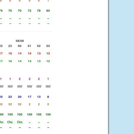
0
0
0
0
0
1
70
70
70
72
78
80
--
--
--
--
--
--
--
--
--
--
--
--
08/08
22
23
00
01
02
03
17
16
14
14
13
12
17
16
14
14
13
12
1
1
2
2
2
1
NW
NW
NW
NW
NW
NW
25
22
20
17
13
8
32
32
32
2
2
2
00
100
100
100
100
100
hc
Chc
Chc
--
--
--
--
--
--
--
--
--