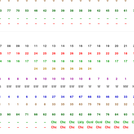
0
0
0
0
0
0
0
0
0
0
0
0
0
0
0
3
77
70
53
46
42
39
39
38
38
39
42
45
53
61
-
--
--
--
--
--
--
--
--
--
--
--
--
--
--
-
--
--
--
--
--
--
--
--
--
--
--
--
--
--
7
08
09
10
11
12
13
14
15
16
17
18
19
20
21
5
17
19
22
24
25
26
26
26
26
24
23
22
20
18
4
16
16
17
17
17
18
18
18
18
18
18
18
17
17
24
25
26
26
26
26
24
6
6
8
9
9
10
10
10
10
10
8
7
5
2
1
S
SW
SW
SW
SW
SW
SW
SW
SW
SW
W
W
W
W
NW
1
4
0
6
0
18
27
34
67
67
68
53
46
40
33
1
1
1
0
0
8
33
35
35
63
75
78
32
32
32
3
90
84
71
66
62
60
60
62
62
69
74
76
84
93
1
-
--
--
--
--
--
Chc
Chc
Chc
Lkly
Ocnl
Ocnl
Chc
Chc
Chc
C
-
--
--
--
--
--
Chc
Chc
Chc
Chc
Chc
Chc
Chc
Chc
Chc