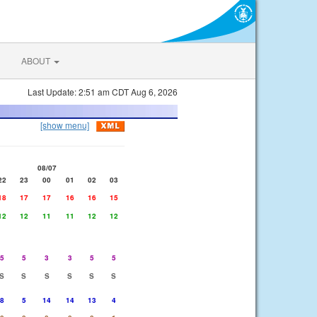
ABOUT
Last Update: 2:51 am CDT Aug 6, 2026
[show menu]
08/07
22
23
00
01
02
03
18
17
17
16
16
15
12
12
11
11
12
12
5
5
3
3
5
5
S
S
S
S
S
S
8
5
14
14
13
4