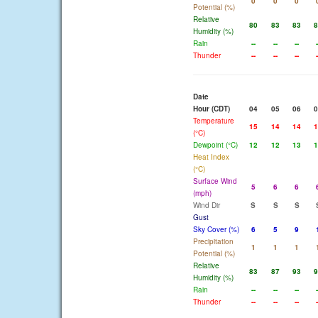
0
0
0
Potential (%)
Relative
80
83
83
8
Humidity (%)
Rain
--
--
--
-
Thunder
--
--
--
-
Date
Hour (CDT)
04
05
06
0
Temperature
15
14
14
1
(°C)
Dewpoint (°C)
12
12
13
1
Heat Index
(°C)
Surface Wind
5
6
6
(mph)
Wind Dir
S
S
S
Gust
Sky Cover (%)
6
5
9
Precipitation
1
1
1
Potential (%)
Relative
83
87
93
9
Humidity (%)
Rain
--
--
--
-
Thunder
--
--
--
-