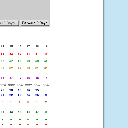
14
15
16
17
18
19
82
82
82
83
81
80
57
57
58
59
59
59
82
82
82
83
81
81
16
17
17
16
15
14
SSW
SSW
SSW
SSW
SSW
SSW
26
28
28
26
25
21
22
23
25
25
9
0
1
1
0
1
2
43
43
44
44
47
49
--
--
--
--
--
--
--
--
--
--
--
--