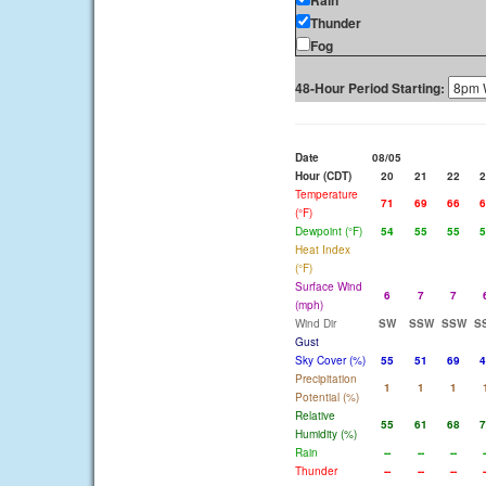
Rain
Thunder
Fog
48-Hour Period Starting:
Date
08/05
Hour (CDT)
20
21
22
2
Temperature
71
69
66
6
(°F)
Dewpoint (°F)
54
55
55
5
Heat Index
(°F)
Surface Wind
6
7
7
(mph)
Wind Dir
SW
SSW
SSW
S
Gust
Sky Cover (%)
55
51
69
4
Precipitation
1
1
1
Potential (%)
Relative
55
61
68
7
Humidity (%)
Rain
--
--
--
-
Thunder
--
--
--
-