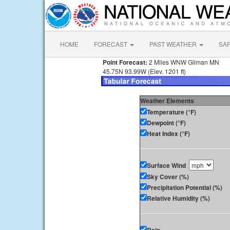
HOME
FORECAST
PAST WEATHER
SA
Point Forecast:
2 Miles WNW Gilman MN
45.75N 93.99W (Elev. 1201 ft)
Weather Elements
Temperature (°F)
Dewpoint (°F)
Heat Index (°F)
Surface Wind
Sky Cover (%)
Precipitation Potential (%)
Relative Humidity (%)