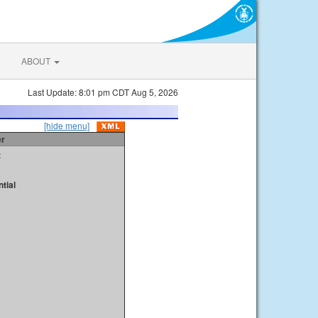
ABOUT
Last Update: 8:01 pm CDT Aug 5, 2026
[hide menu]
er
t
tial