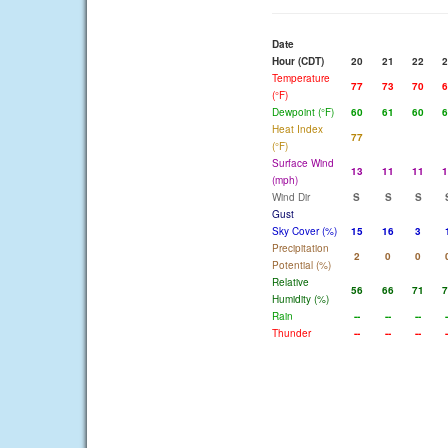
Date
Hour (CDT)
20
21
22
2
Temperature
77
73
70
6
(°F)
Dewpoint (°F)
60
61
60
6
Heat Index
77
(°F)
Surface Wind
13
11
11
1
(mph)
Wind Dir
S
S
S
Gust
Sky Cover (%)
15
16
3
Precipitation
2
0
0
Potential (%)
Relative
56
66
71
7
Humidity (%)
Rain
--
--
--
-
Thunder
--
--
--
-