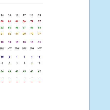
14
15
16
17
18
19
80
81
81
80
79
77
62
60
58
57
56
55
81
82
81
80
79
77
13
13
13
13
13
11
NW
NW
NW
NW
NW
NW
10
5
1
1
1
1
4
4
4
4
4
1
54
49
46
45
45
47
--
--
--
--
--
--
--
--
--
--
--
--