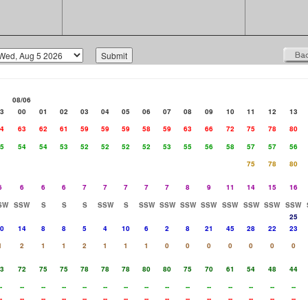
08/06
3
00
01
02
03
04
05
06
07
08
09
10
11
12
13
4
63
62
61
59
59
59
58
59
63
66
72
75
78
80
5
54
54
53
52
52
52
52
53
55
56
58
57
57
56
75
78
80
6
6
6
6
7
7
7
7
7
8
9
11
14
15
16
SW
SSW
S
S
S
SSW
S
SSW
SSW
SSW
SSW
SSW
SSW
SSW
SSW
25
0
14
8
8
5
4
10
6
2
8
21
45
28
22
23
1
2
1
1
2
1
1
1
0
0
0
0
0
0
0
3
72
75
75
78
78
78
80
80
75
70
61
54
48
44
-
--
--
--
--
--
--
--
--
--
--
--
--
--
--
-
--
--
--
--
--
--
--
--
--
--
--
--
--
--