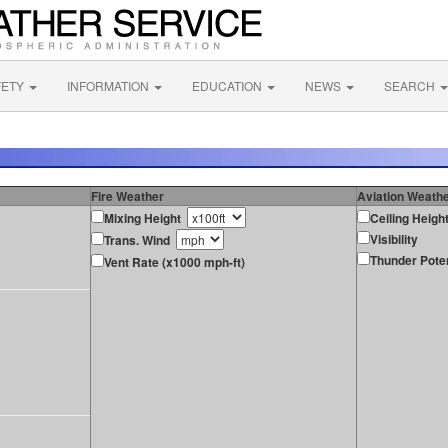
FETY
INFORMATION
EDUCATION
NEWS
SEARCH
Fire Weather
Aviation Weath
Mixing Height
Ceiling Heigh
Visibility
Trans. Wind
Thunder Poten
Vent Rate (x1000 mph-ft)