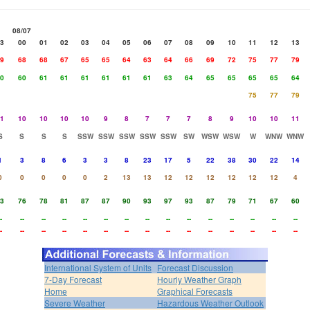
08/07
3
00
01
02
03
04
05
06
07
08
09
10
11
12
13
9
68
68
67
65
65
64
63
64
66
69
72
75
77
79
0
60
61
61
61
61
61
61
63
64
65
65
65
65
64
75
77
79
1
10
10
10
10
9
8
7
7
7
8
9
10
10
11
S
S
S
S
SSW
SSW
SSW
SSW
SSW
SW
WSW
WSW
W
WNW
WNW
1
3
8
6
3
3
8
23
17
5
22
38
30
22
14
0
0
0
0
0
2
13
13
12
12
12
12
12
12
4
3
76
78
81
87
87
90
93
97
93
87
79
71
67
60
-
--
--
--
--
--
--
--
--
--
--
--
--
--
--
-
--
--
--
--
--
--
--
--
--
--
--
--
--
--
International System of Units
Forecast Discussion
7-Day Forecast
Hourly Weather Graph
Home
Graphical Forecasts
Severe Weather
Hazardous Weather Outlook