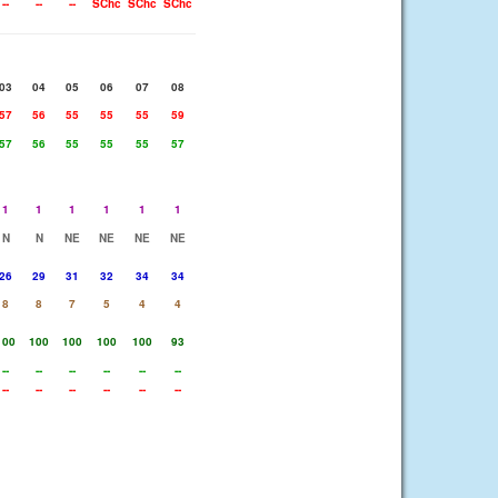
--
--
--
SChc
SChc
SChc
03
04
05
06
07
08
57
56
55
55
55
59
57
56
55
55
55
57
1
1
1
1
1
1
N
N
NE
NE
NE
NE
26
29
31
32
34
34
8
8
7
5
4
4
100
100
100
100
100
93
--
--
--
--
--
--
--
--
--
--
--
--