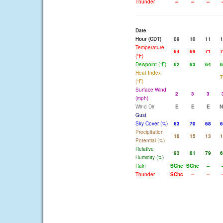
Thunder
--
--
--
-
Date
Hour (CDT)
09
10
11
1
Temperature
64
69
71
7
(°F)
Dewpoint (°F)
62
63
64
6
Heat Index
7
(°F)
Surface Wind
2
3
3
(mph)
Wind Dir
E
E
E
N
Gust
Sky Cover (%)
63
70
68
6
Precipitation
18
15
13
1
Potential (%)
Relative
93
81
79
6
Humidity (%)
Rain
SChc
SChc
--
-
Thunder
SChc
--
--
-