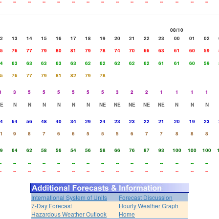
-
--
--
--
--
--
--
--
--
--
--
--
--
--
--
08/10
2
13
14
15
16
17
18
19
20
21
22
23
00
01
02
5
76
77
79
80
81
79
78
74
70
66
63
61
60
59
4
63
63
63
63
63
62
62
62
62
62
61
61
60
59
5
76
77
79
81
82
79
78
3
3
5
5
5
5
5
5
3
2
2
1
1
1
1
E
N
N
N
N
N
N
NE
NE
NE
NE
NE
N
N
N
4
64
56
48
40
34
29
24
23
23
22
21
20
19
23
1
9
8
7
6
6
5
5
5
6
7
7
8
8
8
9
64
62
58
56
54
56
58
66
76
87
93
100
100
100
-
--
--
--
--
--
--
--
--
--
--
--
--
--
--
-
--
--
--
--
--
--
--
--
--
--
--
--
--
--
International System of Units
Forecast Discussion
7-Day Forecast
Hourly Weather Graph
Hazardous Weather Outlook
Home