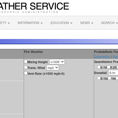
FETY
INFORMATION
EDUCATION
NEWS
SEARCH
Fire Weather
Probabilistic F
Description
|
Sur
Quantitative Pre
Mixing Height
0.10
0.25
Trans. Wind
Snowfall
Vent Rate (x1000 mph-ft)
0.1in
1in