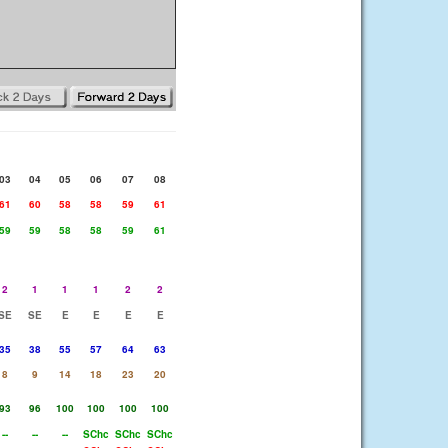
03
04
05
06
07
08
61
60
58
58
59
61
59
59
58
58
59
61
2
1
1
1
2
2
SE
SE
E
E
E
E
35
38
55
57
64
63
8
9
14
18
23
20
93
96
100
100
100
100
--
--
--
SChc
SChc
SChc