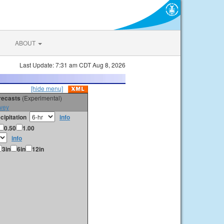
ABOUT
Last Update: 7:31 am CDT Aug 8, 2026
[hide menu]
orecasts
(Experimental)
vey
cipitation
info
0.50
1.00
info
3in
6in
12in