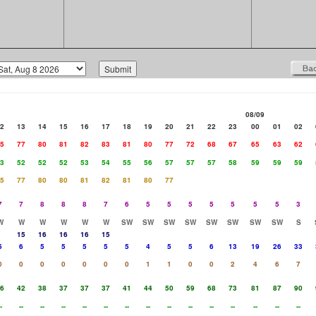
08/09
2
13
14
15
16
17
18
19
20
21
22
23
00
01
02
5
77
80
81
82
83
81
80
77
72
68
67
65
63
62
3
52
52
52
53
54
55
56
57
57
57
58
59
59
59
5
77
80
80
81
82
81
80
77
7
7
8
8
8
7
6
5
5
5
5
5
5
5
3
W
W
W
W
W
W
SW
SW
SW
SW
SW
SW
SW
SW
S
15
16
16
16
15
5
6
5
5
5
5
5
4
5
5
6
13
19
26
33
0
0
0
0
0
0
0
1
1
0
0
2
4
6
7
6
42
38
37
37
37
41
44
50
59
68
73
81
87
90
-
--
--
--
--
--
--
--
--
--
--
--
--
--
--