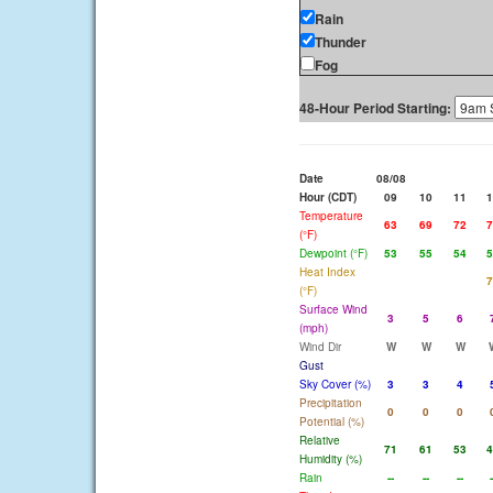
Rain
Thunder
Fog
48-Hour Period Starting:
Date
08/08
Hour (CDT)
09
10
11
1
Temperature
63
69
72
7
(°F)
Dewpoint (°F)
53
55
54
5
Heat Index
7
(°F)
Surface Wind
3
5
6
(mph)
Wind Dir
W
W
W
Gust
Sky Cover (%)
3
3
4
Precipitation
0
0
0
Potential (%)
Relative
71
61
53
4
Humidity (%)
Rain
--
--
--
-