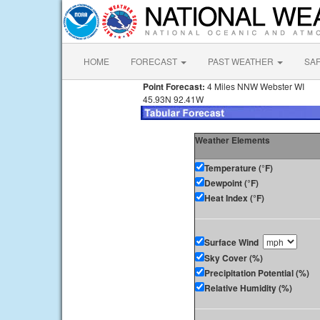
HOME
FORECAST
PAST WEATHER
SA
Point Forecast:
4 Miles NNW Webster WI
45.93N 92.41W
Weather Elements
Temperature (°F)
Dewpoint (°F)
Heat Index (°F)
Surface Wind
Sky Cover (%)
Precipitation Potential (%)
Relative Humidity (%)