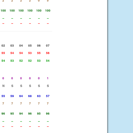
2
2
2
2
0
5
100
100
100
100
100
100
--
--
--
--
--
--
--
--
--
--
--
--
02
03
04
05
06
07
55
54
54
53
55
56
54
53
52
52
53
54
0
0
0
0
0
1
N
S
S
S
S
S
55
59
64
68
63
57
7
7
7
7
7
7
96
95
94
96
95
96
--
--
--
--
--
--
--
--
--
--
--
--