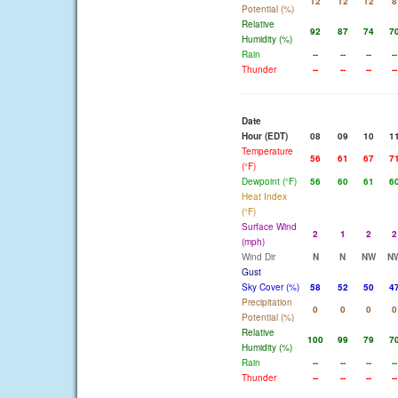
12
12
12
8
Potential (%)
Relative
92
87
74
7
Humidity (%)
Rain
--
--
--
--
Thunder
--
--
--
--
Date
Hour (EDT)
08
09
10
1
Temperature
56
61
67
7
(°F)
Dewpoint (°F)
56
60
61
6
Heat Index
(°F)
Surface Wind
2
1
2
2
(mph)
Wind Dir
N
N
NW
N
Gust
Sky Cover (%)
58
52
50
4
Precipitation
0
0
0
0
Potential (%)
Relative
100
99
79
7
Humidity (%)
Rain
--
--
--
--
Thunder
--
--
--
--