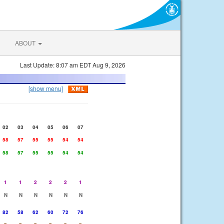
ABOUT
Last Update: 8:07 am EDT Aug 9, 2026
[show menu]
02
03
04
05
06
07
58
57
55
55
54
54
58
57
55
55
54
54
1
1
2
2
2
1
N
N
N
N
N
N
82
58
62
60
72
76