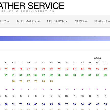
FETY
INFORMATION
EDUCATION
NEWS
SEARCH
08/10
1
12
13
14
15
16
17
18
19
20
21
22
23
00
01
2
74
76
76
77
78
76
75
74
70
67
63
61
60
59
1
61
61
61
62
62
62
62
63
63
63
62
61
60
59
76
76
77
78
76
75
5
6
7
7
7
6
5
5
3
2
2
1
1
1
E
S
S
S
S
S
S
S
S
NE
N
NE
N
N
N
4
86
82
76
73
60
38
45
76
70
63
54
63
48
65