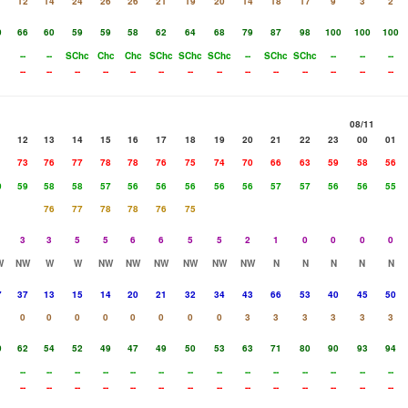
12
14
24
26
26
21
19
20
14
18
17
9
3
2
0
66
60
59
59
58
62
64
68
79
87
98
100
100
100
--
--
SChc
Chc
Chc
SChc
SChc
SChc
--
SChc
SChc
--
--
--
--
--
--
--
--
--
--
--
--
--
--
--
--
--
08/11
1
12
13
14
15
16
17
18
19
20
21
22
23
00
01
1
73
76
77
78
78
76
75
74
70
66
63
59
58
56
0
59
58
58
57
56
56
56
56
56
57
57
56
56
55
76
77
78
78
76
75
3
3
5
5
6
6
5
5
2
1
0
0
0
0
W
NW
W
W
NW
NW
NW
NW
NW
NW
N
N
N
N
N
7
37
13
15
14
20
21
32
34
43
66
53
40
45
50
0
0
0
0
0
0
0
0
3
3
3
3
3
3
0
62
54
52
49
47
49
50
53
63
71
80
90
93
94
--
--
--
--
--
--
--
--
--
--
--
--
--
--
--
--
--
--
--
--
--
--
--
--
--
--
--
--