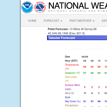
HOME
FORECAST
PAST WEATHER
SA
Point Forecast:
10 Miles W Seney MI
46.34N 86.19W (Elev. 801 ft)
Date
08/09
Hour (EDT)
08
09
10
1
Temperature
59
64
69
7
(°F)
Dewpoint (°F)
57
60
60
6
Heat Index
(°F)
Surface Wind
2
2
2
2
(mph)
Wind Dir
W
N
E
S
Gust
Sky Cover (%)
51
57
59
7
Precipitation