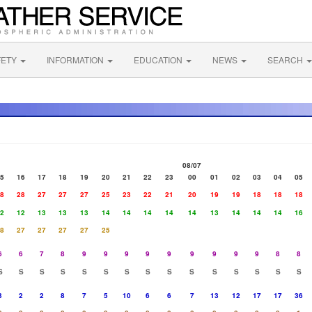
FETY
INFORMATION
EDUCATION
NEWS
SEARCH
08/07
5
16
17
18
19
20
21
22
23
00
01
02
03
04
05
8
28
27
27
27
25
23
22
21
20
19
19
18
18
18
2
12
13
13
13
14
14
14
14
14
13
14
14
14
16
8
27
27
27
27
25
6
6
7
8
9
9
9
9
9
9
9
9
9
8
8
S
S
S
S
S
S
S
S
S
S
S
S
S
S
S
3
2
2
8
7
5
10
6
6
7
13
12
17
17
36