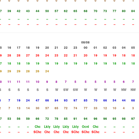
0
0
0
0
0
0
0
0
0
0
0
0
0
0
1
7
39
42
43
44
50
57
62
65
68
70
73
77
80
84
-
--
--
--
--
--
--
--
--
--
--
--
--
--
--
-
--
--
--
--
--
--
--
--
--
--
--
--
--
--
08/08
5
16
17
18
19
20
21
22
23
00
01
02
03
04
05
9
28
28
27
26
24
23
22
21
20
19
19
19
18
18
7
18
18
19
19
19
19
19
19
19
19
19
18
18
18
9
29
29
28
26
24
0
11
11
11
10
9
8
7
5
5
5
5
5
6
7
S
S
S
S
S
S
W
SW
SW
W
W
W
W
NW
NW
3
7
19
24
47
66
84
93
97
85
70
66
54
44
68
2
7
13
14
30
57
65
72
74
77
33
12
10
4
3
7
53
56
59
66
72
78
85
91
94
96
96
95
98
97
-
--
--
--
Chc
Lkly
Lkly
Lkly
Lkly
Ocnl
Chc
--
--
--
--
-
--
--
--
SChc
Chc
Chc
Chc
SChc
SChc
SChc
--
--
--
--