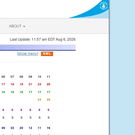
ABOUT
Last Update: 11:57 am EDT Aug 6, 2026
[show menu]
06
07
08
09
10
11
17
18
19
21
24
26
16
16
16
17
17
17
24
26
8
8
8
8
8
9
S
S
S
S
S
S
39
32
20
12
11
16