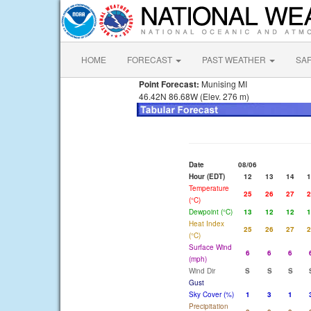
HOME
FORECAST
PAST WEATHER
SA
Point Forecast:
Munising MI
46.42N 86.68W (Elev. 276 m)
Date
08/06
Hour (EDT)
12
13
14
1
Temperature
25
26
27
2
(°C)
Dewpoint (°C)
13
12
12
1
Heat Index
25
26
27
2
(°C)
Surface Wind
6
6
6
(mph)
Wind Dir
S
S
S
Gust
Sky Cover (%)
1
3
1
Precipitation