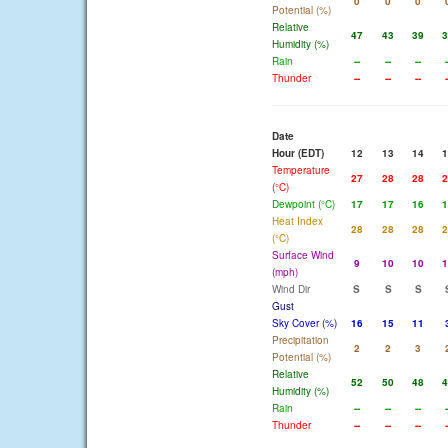
0
0
0
Potential (%)
Relative
47
43
39
3
Humidity (%)
Rain
--
--
--
-
Thunder
--
--
--
-
Date
Hour (EDT)
12
13
14
1
Temperature
27
28
28
2
(°C)
Dewpoint (°C)
17
17
16
1
Heat Index
28
28
28
2
(°C)
Surface Wind
9
10
10
1
(mph)
Wind Dir
S
S
S
Gust
Sky Cover (%)
16
15
11
Precipitation
2
2
3
Potential (%)
Relative
52
50
48
4
Humidity (%)
Rain
--
--
--
-
Thunder
--
--
--
-