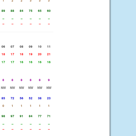
1
2
2
3
3
3
89
88
84
75
65
60
--
--
--
--
--
--
--
--
--
--
--
--
06
07
08
09
10
11
18
17
18
19
20
21
17
17
16
16
16
16
8
8
8
8
8
9
NW
NW
NW
NW
NW
NW
85
72
56
52
38
23
0
1
1
1
1
1
98
97
91
84
77
71
--
--
--
--
--
--
--
--
--
--
--
--