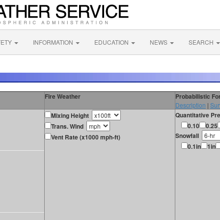
FETY
INFORMATION
EDUCATION
NEWS
SEARCH
Fire Weather
Probabilistic F
Description
|
Sur
Quantitative Pre
Mixing Height
0.10
0.25
Trans. Wind
Snowfall
Vent Rate (x1000 mph-ft)
0.1in
1in