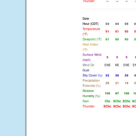
Thunder
--
--
--
-
Date
Hour (CDT)
03
04
05
0
Temperature
61
61
60
5
(°F)
Dewpoint (°F)
61
60
60
5
Heat Index
(°F)
Surface Wind
5
5
5
(mph)
Wind Dir
ENE
NE
ENE
E
Gust
Sky Cover (%)
53
59
55
4
Precipitation
29
21
18
2
Potential (%)
Relative
100
97
100
1
Humidity (%)
Rain
Chc
SChc
SChc
SC
Thunder
SChc
SChc
SChc
SC