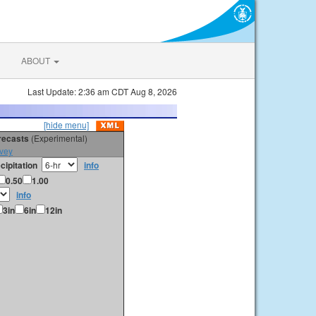
ABOUT
Last Update: 2:36 am CDT Aug 8, 2026
[hide menu]
orecasts
(Experimental)
vey
cipitation
info
0.50
1.00
info
3in
6in
12in