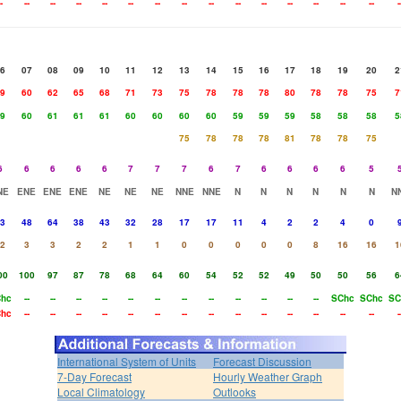
-
--
--
--
--
--
--
--
--
--
--
--
--
--
--
-
6
07
08
09
10
11
12
13
14
15
16
17
18
19
20
2
9
60
62
65
68
71
73
75
78
78
78
80
78
78
75
7
9
60
61
61
61
60
60
60
60
59
59
59
58
58
58
5
75
78
78
78
81
78
78
75
6
6
6
6
6
7
7
7
6
7
6
6
6
6
5
NE
ENE
ENE
ENE
NE
NE
NE
NNE
NNE
N
N
N
N
N
N
N
3
48
64
38
43
32
28
17
17
11
4
2
2
4
0
2
3
3
2
2
1
1
0
0
0
0
0
8
16
16
1
00
100
97
87
78
68
64
60
54
52
52
49
50
50
56
6
hc
--
--
--
--
--
--
--
--
--
--
--
--
SChc
SChc
SC
hc
--
--
--
--
--
--
--
--
--
--
--
--
--
--
-
International System of Units
Forecast Discussion
7-Day Forecast
Hourly Weather Graph
Local Climatology
Outlooks