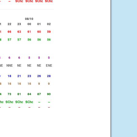
-
--
SChc
SChc
SChc
SChc
08/10
1
22
23
00
01
02
1
66
63
61
60
59
8
57
57
56
56
56
5
6
6
5
5
5
NE
NNE
NE
NE
NE
ENE
9
18
21
23
26
28
6
16
16
16
9
9
4
73
81
84
87
90
hc
SChc
SChc
SChc
--
--
-
--
--
--
--
--