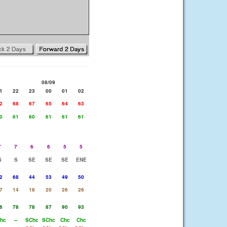
08/09
1
22
23
00
01
02
2
68
67
65
64
63
0
61
60
61
61
61
7
7
6
6
5
5
S
S
SE
SE
SE
ENE
2
68
44
53
49
50
7
14
18
20
26
26
6
78
78
87
90
93
hc
--
SChc
SChc
Chc
Chc