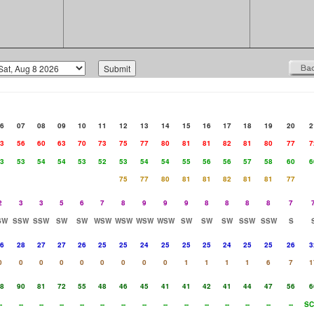
6
07
08
09
10
11
12
13
14
15
16
17
18
19
20
2
3
56
60
63
70
73
75
77
80
81
81
82
81
80
77
7
3
53
54
54
53
52
53
54
54
55
56
56
57
58
60
6
75
77
80
81
81
82
81
81
77
2
3
3
5
6
7
8
9
9
9
8
8
8
8
7
SW
SSW
SSW
SW
SW
WSW
WSW
WSW
WSW
SW
SW
SW
SSW
SSW
S
6
28
27
27
26
25
25
24
25
25
25
24
25
25
26
3
0
0
0
0
0
0
0
0
0
1
1
1
1
6
7
1
8
90
81
72
55
48
46
45
41
41
42
41
44
47
56
6
-
--
--
--
--
--
--
--
--
--
--
--
--
--
--
SC