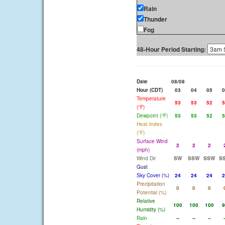
Rain
Thunder
Fog
48-Hour Period Starting:
Date
08/08
Hour (CDT)
03
04
05
0
Temperature
53
53
52
5
(°F)
Dewpoint (°F)
53
53
52
5
Heat Index
(°F)
Surface Wind
2
2
2
(mph)
Wind Dir
SW
SSW
SSW
S
Gust
Sky Cover (%)
24
24
24
2
Precipitation
0
0
0
Potential (%)
Relative
100
100
100
9
Humidity (%)
Rain
--
--
--
-