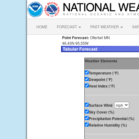
HOME
FORECAST
PAST WEATHER
SA
Point Forecast:
Ottertail MN
46.43N 95.55W
Weather Elements
Temperature (°F)
Dewpoint (°F)
Heat Index (°F)
Surface Wind
Sky Cover (%)
Precipitation Potential (%)
Relative Humidity (%)