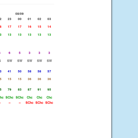
08/09
2
23
00
01
02
03
8
17
17
16
15
14
3
13
13
13
13
13
6
6
5
3
3
3
S
SW
SW
SW
SW
SW
3
41
50
58
58
57
5
15
15
36
36
36
5
79
83
87
91
95
hc
SChc
SChc
Chc
Chc
Chc
-
--
--
SChc
SChc
SChc