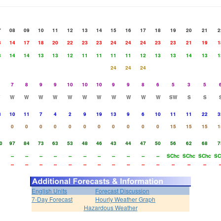
7
08
09
10
11
12
13
14
15
16
17
18
19
20
21
2
3
14
17
18
20
22
23
23
24
24
24
23
23
21
19
1
3
14
14
13
13
12
11
11
11
11
12
13
13
14
13
1
24
24
24
7
8
9
9
10
10
10
9
9
8
6
5
3
5
W
W
W
W
W
W
W
W
W
W
W
SW
S
S
8
10
11
7
4
2
9
19
13
9
6
10
11
11
22
3
0
0
0
0
0
0
0
0
0
0
0
15
15
15
1
0
97
84
73
63
53
48
46
43
44
47
50
56
62
68
7
--
--
--
--
--
--
--
--
--
--
--
SChc
SChc
SChc
SC
--
--
--
--
--
--
--
--
--
--
--
--
--
--
-
English Units
Forecast Discussion
7-Day Forecast
Hourly Weather Graph
Hazardous Weather