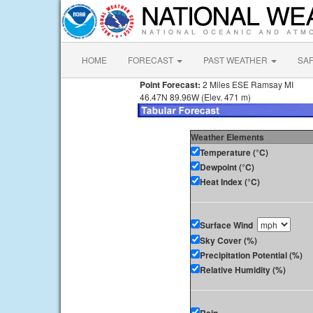
HOME
FORECAST
PAST WEATHER
SA
Point Forecast:
2 Miles ESE Ramsay MI
46.47N 89.96W (Elev. 471 m)
Weather Elements
Temperature (°C)
Dewpoint (°C)
Heat Index (°C)
Surface Wind
Sky Cover (%)
Precipitation Potential (%)
Relative Humidity (%)