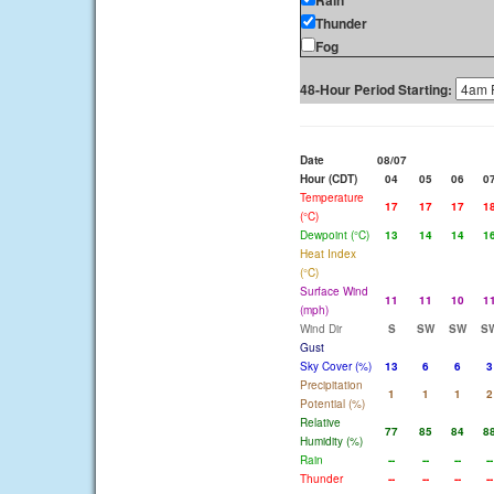
Rain
Thunder
Fog
48-Hour Period Starting:
Date
08/07
Hour (CDT)
04
05
06
0
Temperature
17
17
17
1
(°C)
Dewpoint (°C)
13
14
14
1
Heat Index
(°C)
Surface Wind
11
11
10
1
(mph)
Wind Dir
S
SW
SW
S
Gust
Sky Cover (%)
13
6
6
3
Precipitation
1
1
1
2
Potential (%)
Relative
77
85
84
8
Humidity (%)
Rain
--
--
--
--
Thunder
--
--
--
--