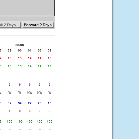
08/08
2
23
00
01
02
03
7
16
15
14
14
13
6
16
15
14
14
13
5
5
6
6
5
5
W
W
W
NW
NW
W
6
37
39
27
23
13
3
1
0
0
0
0
9
100
100
100
100
100
-
--
--
--
--
--
-
--
--
--
--
--