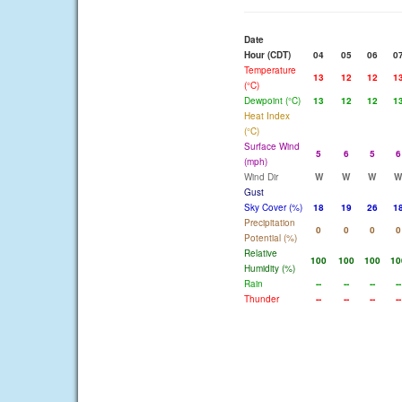
Date
Hour (CDT)
04
05
06
0
Temperature
13
12
12
1
(°C)
Dewpoint (°C)
13
12
12
1
Heat Index
(°C)
Surface Wind
5
6
5
6
(mph)
Wind Dir
W
W
W
W
Gust
Sky Cover (%)
18
19
26
1
Precipitation
0
0
0
0
Potential (%)
Relative
100
100
100
10
Humidity (%)
Rain
--
--
--
--
Thunder
--
--
--
--