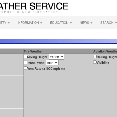
FETY
INFORMATION
EDUCATION
NEWS
SEARCH
Fire Weather
Aviation Weath
Mixing Height
Ceiling Heigh
Visibility
Trans. Wind
Vent Rate (x1000 mph-m)