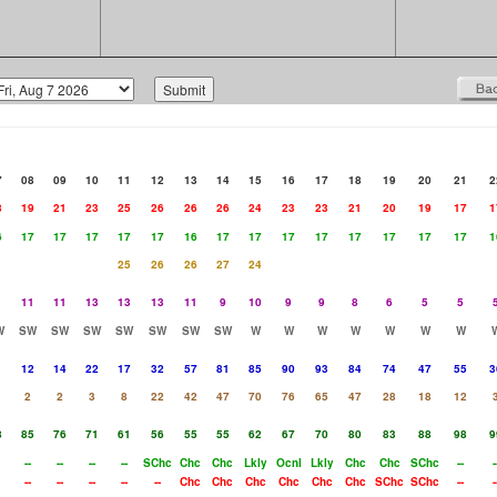
7
08
09
10
11
12
13
14
15
16
17
18
19
20
21
2
8
19
21
23
25
26
26
26
24
23
23
21
20
19
17
1
6
17
17
17
17
17
16
17
17
17
17
17
17
17
17
1
25
26
26
27
24
1
11
11
13
13
13
11
9
10
9
9
8
6
5
5
W
SW
SW
SW
SW
SW
SW
SW
W
W
W
W
W
W
W
12
14
22
17
32
57
81
85
90
93
84
74
47
55
3
2
2
3
8
22
42
47
70
76
65
47
28
18
12
8
85
76
71
61
56
55
55
62
67
70
80
83
88
98
9
--
--
--
--
SChc
Chc
Chc
Lkly
Ocnl
Lkly
Chc
Chc
SChc
--
-
--
--
--
--
--
Chc
Chc
Chc
Chc
Chc
Chc
SChc
SChc
--
-