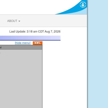
ABOUT
Last Update: 3:18 am CDT Aug 7, 2026
[hide menu]
er
t