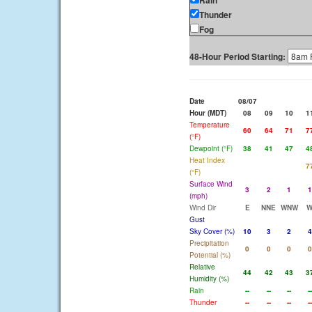
Rain
Thunder
Fog
48-Hour Period Starting:
Date
08/07
Hour (MDT)
08
09
10
1
Temperature
60
64
71
7
(°F)
Dewpoint (°F)
38
41
47
4
Heat Index
7
(°F)
Surface Wind
3
2
1
1
(mph)
Wind Dir
E
NNE
WNW
Gust
Sky Cover (%)
10
3
2
4
Precipitation
0
0
0
0
Potential (%)
Relative
44
42
43
3
Humidity (%)
Rain
--
--
--
--
Thunder
--
--
--
--