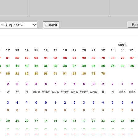
08/08
1
12
13
14
15
16
17
18
19
20
21
22
23
00
01
7
81
85
89
93
94
95
96
93
90
80
76
73
70
67
8
47
44
43
42
38
38
38
37
39
36
35
35
34
35
7
80
82
85
89
90
91
91
88
86
78
76
2
2
3
5
6
7
7
6
5
3
2
2
1
2
W
W
W
W
WNW
WNW
WNW
WNW
WNW
WNW
WNW
N
N
SSE
SSE
3
4
4
0
0
1
2
5
3
6
6
6
6
5
0
0
0
0
0
0
0
0
0
0
0
0
0
0
7
30
24
20
17
14
14
13
14
17
21
23
25
27
30
--
--
--
--
--
--
--
--
--
--
--
--
--
--
--
--
--
--
--
--
--
--
--
--
--
--
--
--