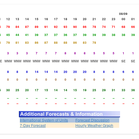
08/09
1
12
13
14
15
16
17
18
19
20
21
22
23
00
01
5
79
84
87
89
91
92
93
90
86
78
74
71
68
66
5
45
44
41
39
37
37
36
37
39
39
39
38
38
39
5
79
81
83
86
87
88
88
86
83
78
3
3
3
7
7
7
8
8
8
5
5
5
1
1
E
WNW
WNW
WNW
WNW
WNW
WNW
WNW
WNW
WNW
WNW
WNW
WNW
SE
SE
8
8
8
14
14
14
20
20
20
8
8
8
6
6
0
0
0
0
0
0
0
0
0
0
0
0
0
0
5
30
25
20
17
15
14
14
15
19
25
29
31
33
36
--
--
--
--
--
--
--
--
--
--
--
--
--
--
--
--
--
--
--
--
--
--
--
--
--
--
--
--
International System of Units
Forecast Discussion
7-Day Forecast
Hourly Weather Graph