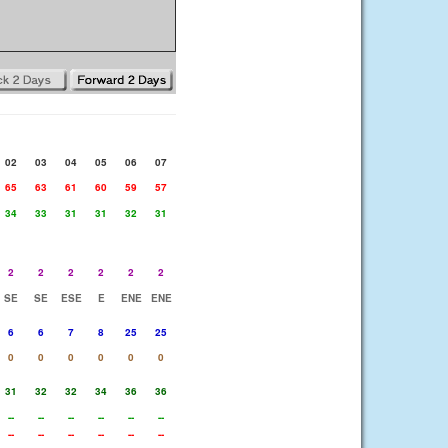
02
03
04
05
06
07
65
63
61
60
59
57
34
33
31
31
32
31
2
2
2
2
2
2
SE
SE
ESE
E
ENE
ENE
6
6
7
8
25
25
0
0
0
0
0
0
31
32
32
34
36
36
--
--
--
--
--
--
--
--
--
--
--
--