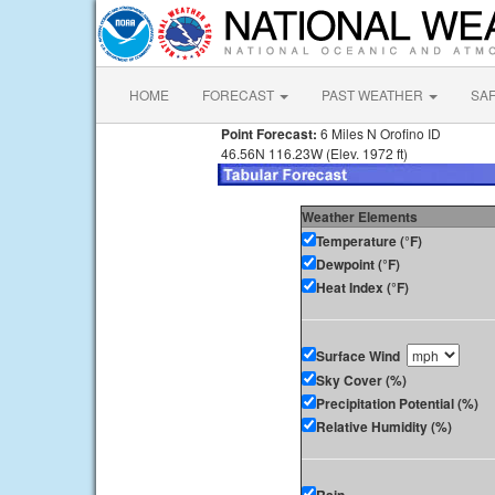
HOME
FORECAST
PAST WEATHER
SA
Point Forecast:
6 Miles N Orofino ID
46.56N 116.23W (Elev. 1972 ft)
Weather Elements
Temperature (°F)
Dewpoint (°F)
Heat Index (°F)
Surface Wind
Sky Cover (%)
Precipitation Potential (%)
Relative Humidity (%)