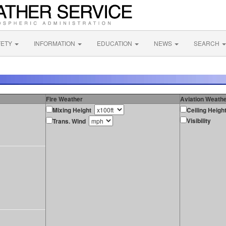
FETY
INFORMATION
EDUCATION
NEWS
SEARCH
Fire Weather
Aviation Weath
Mixing Height
Ceiling Heigh
Visibility
Trans. Wind