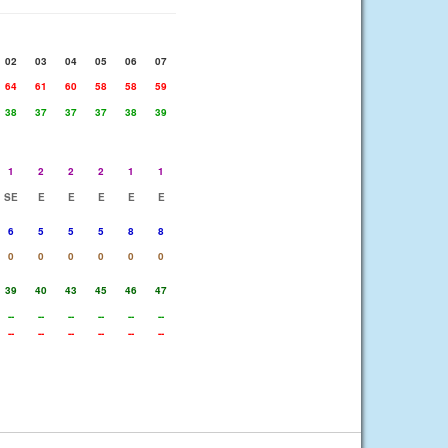
02
03
04
05
06
07
64
61
60
58
58
59
38
37
37
37
38
39
1
2
2
2
1
1
SE
E
E
E
E
E
6
5
5
5
8
8
0
0
0
0
0
0
39
40
43
45
46
47
--
--
--
--
--
--
--
--
--
--
--
--