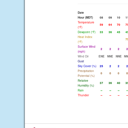
Date
Hour (MDT)
08
09
10
1
Temperature
59
64
70
7
(°F)
Dewpoint (°F)
33
36
45
4
Heat Index
7
(°F)
Surface Wind
2
2
2
2
(mph)
Wind Dir
ENE
NNE
NNE
NN
Gust
Sky Cover (%)
25
2
2
2
Precipitation
0
0
0
0
Potential (%)
Relative
37
36
40
3
Humidity (%)
Rain
--
--
--
--
Thunder
--
--
--
--