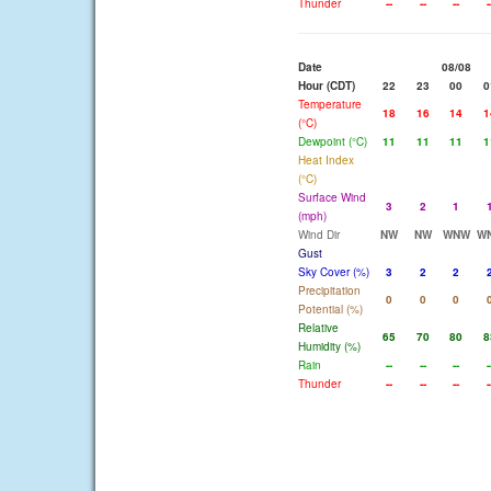
Thunder
--
--
--
-
Date
08/08
Hour (CDT)
22
23
00
0
Temperature
18
16
14
1
(°C)
Dewpoint (°C)
11
11
11
1
Heat Index
(°C)
Surface Wind
3
2
1
(mph)
Wind Dir
NW
NW
WNW
W
Gust
Sky Cover (%)
3
2
2
Precipitation
0
0
0
Potential (%)
Relative
65
70
80
8
Humidity (%)
Rain
--
--
--
-
Thunder
--
--
--
-