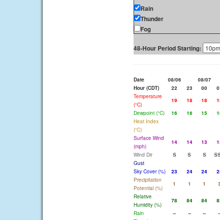
Rain
Thunder
Fog
48-Hour Period Starting:
Date
08/06
08/07
Hour (CDT)
22
23
00
0
Temperature
19
18
18
1
(°C)
Dewpoint (°C)
16
16
15
1
Heat Index
(°C)
Surface Wind
14
14
13
1
(mph)
Wind Dir
S
S
S
S
Gust
Sky Cover (%)
23
24
24
2
Precipitation
1
1
1
Potential (%)
Relative
78
84
84
8
Humidity (%)
Rain
--
--
--
-