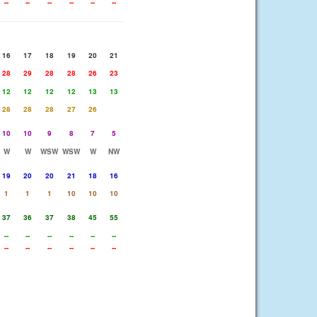
--
--
--
--
--
--
16
17
18
19
20
21
28
29
28
28
26
23
12
12
12
12
13
13
28
28
28
27
26
10
10
9
8
7
5
W
W
WSW
WSW
W
NW
19
20
20
21
18
16
1
1
1
10
10
10
37
36
37
38
45
55
--
--
--
--
--
--
--
--
--
--
--
--