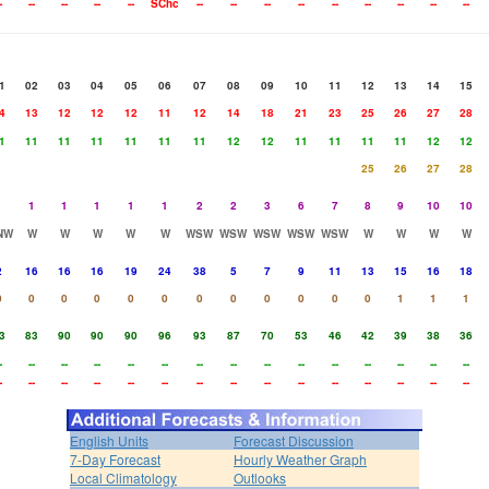
-
--
--
--
--
SChc
--
--
--
--
--
--
--
--
--
1
02
03
04
05
06
07
08
09
10
11
12
13
14
15
4
13
12
12
12
11
12
14
18
21
23
25
26
27
28
1
11
11
11
11
11
11
12
12
11
11
11
11
12
12
25
26
27
28
1
1
1
1
1
1
2
2
3
6
7
8
9
10
10
NW
W
W
W
W
W
WSW
WSW
WSW
WSW
WSW
W
W
W
W
2
16
16
16
19
24
38
5
7
9
11
13
15
16
18
0
0
0
0
0
0
0
0
0
0
0
0
1
1
1
3
83
90
90
90
96
93
87
70
53
46
42
39
38
36
-
--
--
--
--
--
--
--
--
--
--
--
--
--
--
-
--
--
--
--
--
--
--
--
--
--
--
--
--
--
English Units
Forecast Discussion
7-Day Forecast
Hourly Weather Graph
Local Climatology
Outlooks