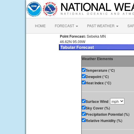
HOME
FORECAST
PAST WEATHER
SA
Point Forecast:
Sebeka MN
46.62N 95.09W
Weather Elements
Temperature (°C)
Dewpoint (°C)
Heat Index (°C)
Surface Wind
Sky Cover (%)
Precipitation Potential (%)
Relative Humidity (%)