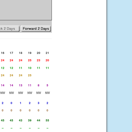
16
17
18
19
20
21
24
24
24
25
23
20
12
12
11
10
11
11
24
24
24
25
14
14
13
11
8
5
NW
NW
NW
NW
NW
NW
2
0
1
2
3
2
0
0
0
0
0
0
45
45
43
39
44
55
--
--
--
--
--
--