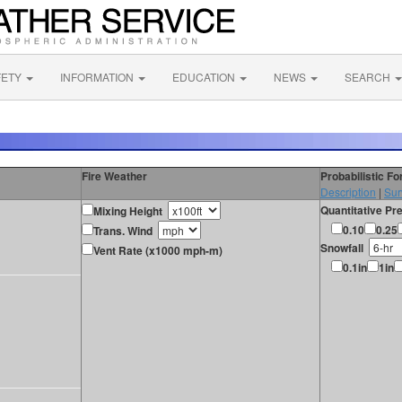
FETY
INFORMATION
EDUCATION
NEWS
SEARCH
Fire Weather
Probabilistic F
Description
|
Sur
Quantitative Pre
Mixing Height
0.10
0.25
Trans. Wind
Snowfall
Vent Rate (x1000 mph-m)
0.1in
1in