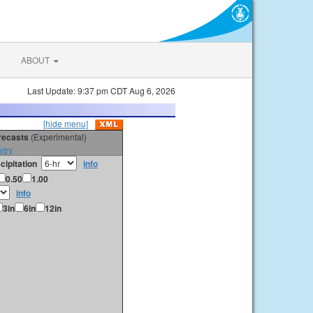
ABOUT
Last Update: 9:37 pm CDT Aug 6, 2026
[hide menu]
orecasts
(Experimental)
vey
cipitation
info
0.50
1.00
info
3in
6in
12in