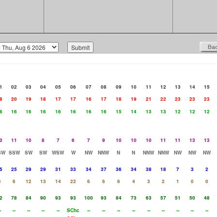
1
02
03
04
05
06
07
08
09
10
11
12
13
14
15
8
20
19
18
17
17
16
17
18
19
21
22
23
23
23
6
16
16
16
16
16
16
16
15
14
13
13
12
12
12
3
11
10
8
7
6
7
9
10
10
10
11
11
13
13
SW
SSW
SW
SW
WSW
W
NW
NNW
N
N
NNW
NNW
NW
NW
NW
5
25
29
29
31
33
34
37
36
34
38
18
7
3
2
3
6
12
13
14
22
6
6
6
4
3
2
1
0
0
2
78
84
90
93
93
100
93
84
73
63
57
51
50
48
-
--
--
--
--
SChc
--
--
--
--
--
--
--
--
--