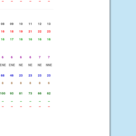
--
--
--
--
--
--
08
09
10
11
12
13
16
18
19
21
22
23
16
17
16
16
16
16
6
6
6
6
7
7
ENE
ENE
NE
NE
NE
NNE
68
46
23
23
23
23
8
8
8
8
8
6
100
93
81
73
66
62
--
--
--
--
--
--
--
--
--
--
--
--