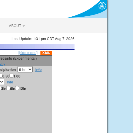
ABOUT
Last Update: 1:31 pm CDT Aug 7, 2026
[hide menu]
orecasts
(Experimental)
vey
cipitation
info
0.50
1.00
info
3in
6in
12in