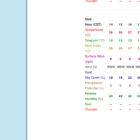
Thunder
--
--
--
-
Date
Hour (CDT)
14
15
16
1
Temperature
26
26
27
2
(°C)
Dewpoint (°C)
12
12
13
1
Heat Index
26
26
27
2
(°C)
Surface Wind
9
9
9
(mph)
Wind Dir
WSW
WSW
WSW
W
Gust
Sky Cover (%)
18
19
22
2
Precipitation
0
0
0
Potential (%)
Relative
43
42
42
4
Humidity (%)
Rain
--
--
--
-
Thunder
--
--
--
-