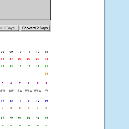
08
09
10
11
12
13
14
17
20
22
23
24
12
12
12
12
12
12
24
5
6
7
8
9
9
SW
SW
SW
WSW
WSW
W
17
13
11
9
12
16
0
0
0
0
0
0
87
75
61
53
48
45
--
--
--
--
--
--