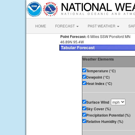
HOME
FORECAST
PAST WEATHER
SA
Point Forecast:
6 Miles SSW Ponsford MN
46.89N 95.4W
Weather Elements
Temperature (°C)
Dewpoint (°C)
Heat Index (°C)
Surface Wind
Sky Cover (%)
Precipitation Potential (%)
Relative Humidity (%)