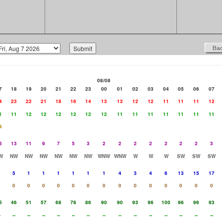
08/08
7
18
19
20
21
22
23
00
01
02
03
04
05
06
07
4
23
22
21
18
16
14
13
13
12
12
11
11
11
12
1
11
12
12
12
12
12
12
11
11
11
11
11
11
11
4
3
13
11
9
7
5
3
2
2
2
2
2
2
2
3
W
NW
NW
NW
NW
NW
NW
WNW
WNW
W
W
W
SW
SW
SW
9
5
1
1
1
1
1
1
4
3
4
6
13
15
17
0
0
0
0
0
0
0
0
0
0
0
0
0
0
0
5
46
51
57
68
78
86
90
90
93
96
100
96
96
93
-
--
--
--
--
--
--
--
--
--
--
--
--
--
--