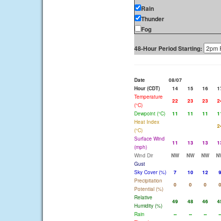
Rain
Thunder
Fog
48-Hour Period Starting:
Date
08/07
Hour (CDT)
14
15
16
1
Temperature
22
23
23
2
(°C)
Dewpoint (°C)
11
11
11
1
Heat Index
2
(°C)
Surface Wind
11
13
13
1
(mph)
Wind Dir
NW
NW
NW
N
Gust
Sky Cover (%)
7
10
12
Precipitation
0
0
0
Potential (%)
Relative
49
48
46
4
Humidity (%)
Rain
--
--
--
-