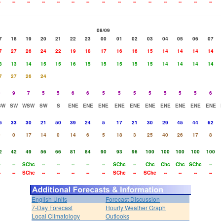
-
--
--
--
--
--
--
--
--
--
--
--
--
--
--
08/09
7
18
19
20
21
22
23
00
01
02
03
04
05
06
07
7
27
26
24
22
19
18
17
16
16
15
14
14
14
14
3
13
14
15
15
16
15
15
15
15
15
14
14
14
14
7
27
26
24
9
9
7
5
5
6
6
5
5
5
5
5
5
5
6
SW
SW
WSW
SW
S
ENE
ENE
ENE
ENE
ENE
ENE
ENE
ENE
ENE
ENE
6
33
30
21
50
39
24
5
17
21
30
29
45
44
62
0
0
17
14
0
14
6
5
18
3
25
40
26
17
8
2
42
49
56
66
81
84
90
93
96
100
100
100
100
100
-
--
SChc
--
--
--
--
--
SChc
--
Chc
Chc
Chc
SChc
--
-
--
SChc
--
--
--
--
--
SChc
--
SChc
--
--
--
--
English Units
Forecast Discussion
7-Day Forecast
Hourly Weather Graph
Local Climatology
Outlooks