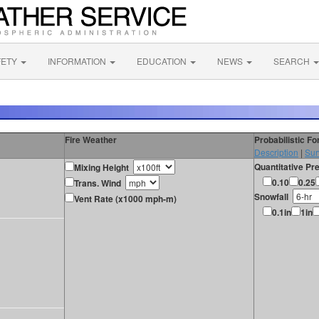
FETY
INFORMATION
EDUCATION
NEWS
SEARCH
Fire Weather
Probabilistic F
Description
|
Sur
Quantitative Pre
Mixing Height
0.10
0.25
Trans. Wind
Snowfall
Vent Rate (x1000 mph-m)
0.1in
1in