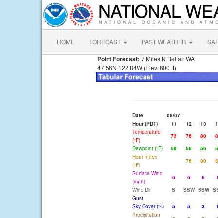
HOME
FORECAST
PAST WEATHER
SA
Point Forecast:
7 Miles N Belfair WA
47.56N 122.84W (Elev. 600 ft)
Date
08/07
Hour (PDT)
11
12
13
1
Temperature
73
76
80
8
(°F)
Dewpoint (°F)
59
56
56
5
Heat Index
76
80
8
(°F)
Surface Wind
6
6
6
(mph)
Wind Dir
S
SSW
SSW
S
Gust
Sky Cover (%)
5
5
3
Precipitation