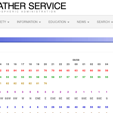
FETY
INFORMATION
EDUCATION
NEWS
SEARCH
08/08
4
15
16
17
18
19
20
21
22
23
00
01
02
03
04
2
83
84
84
83
81
76
70
66
65
63
62
60
58
58
4
53
52
53
55
58
58
58
57
57
57
57
55
55
55
1
82
82
82
82
81
76
6
5
5
3
5
5
3
2
2
2
2
1
1
1
1
SW
SSW
SW
W
N
ENE
E
ESE
SE
SE
SE
SSE
SE
SSE
S
6
2
3
5
4
6
15
26
34
39
40
48
55
62
55