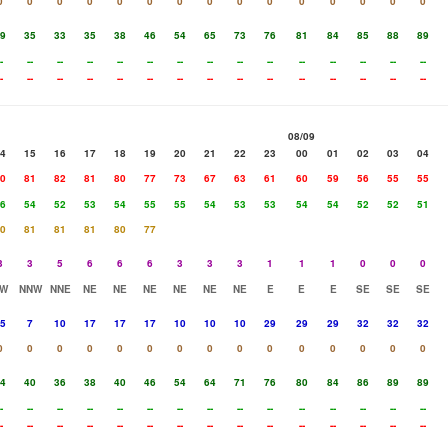
0
0
0
0
0
0
0
0
0
0
0
0
0
0
0
9
35
33
35
38
46
54
65
73
76
81
84
85
88
89
-
--
--
--
--
--
--
--
--
--
--
--
--
--
--
-
--
--
--
--
--
--
--
--
--
--
--
--
--
--
08/09
4
15
16
17
18
19
20
21
22
23
00
01
02
03
04
0
81
82
81
80
77
73
67
63
61
60
59
56
55
55
6
54
52
53
54
55
55
54
53
53
54
54
52
52
51
0
81
81
81
80
77
3
3
5
6
6
6
3
3
3
1
1
1
0
0
0
W
NNW
NNE
NE
NE
NE
NE
NE
NE
E
E
E
SE
SE
SE
5
7
10
17
17
17
10
10
10
29
29
29
32
32
32
0
0
0
0
0
0
0
0
0
0
0
0
0
0
0
4
40
36
38
40
46
54
64
71
76
80
84
86
89
89
-
--
--
--
--
--
--
--
--
--
--
--
--
--
--
-
--
--
--
--
--
--
--
--
--
--
--
--
--
--