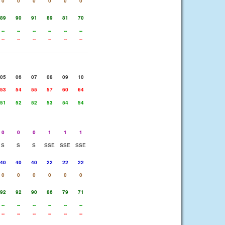
0
0
0
0
0
0
89
90
91
89
81
70
--
--
--
--
--
--
--
--
--
--
--
--
05
06
07
08
09
10
53
54
55
57
60
64
51
52
52
53
54
54
0
0
0
1
1
1
S
S
S
SSE
SSE
SSE
40
40
40
22
22
22
0
0
0
0
0
0
92
92
90
86
79
71
--
--
--
--
--
--
--
--
--
--
--
--