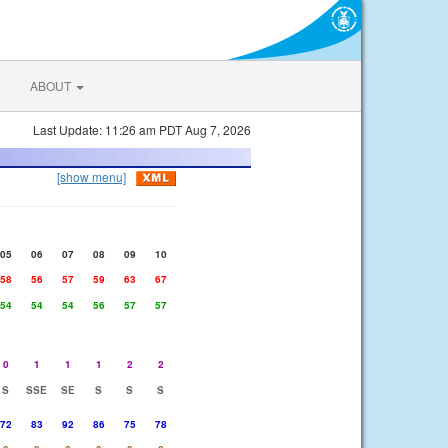
ABOUT
Last Update: 11:26 am PDT Aug 7, 2026
[show menu]
05
06
07
08
09
10
58
56
57
59
63
67
54
54
54
56
57
57
0
1
1
1
2
2
S
SSE
SE
S
S
S
72
83
92
86
75
78