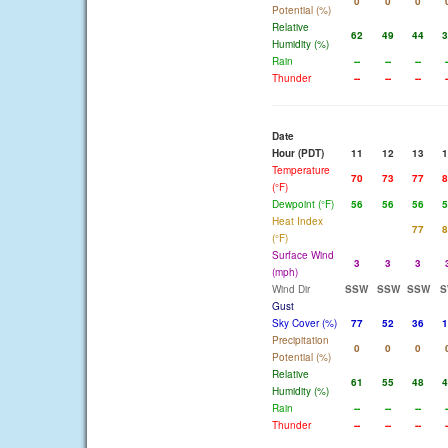
0
0
0
Potential (%)
Relative
62
49
44
3
Humidity (%)
Rain
--
--
--
-
Thunder
--
--
--
-
Date
Hour (PDT)
11
12
13
1
Temperature
70
73
77
8
(°F)
Dewpoint (°F)
56
56
56
5
Heat Index
77
8
(°F)
Surface Wind
3
3
3
(mph)
Wind Dir
SSW
SSW
SSW
S
Gust
Sky Cover (%)
77
52
36
1
Precipitation
0
0
0
Potential (%)
Relative
61
55
48
4
Humidity (%)
Rain
--
--
--
-
Thunder
--
--
--
-