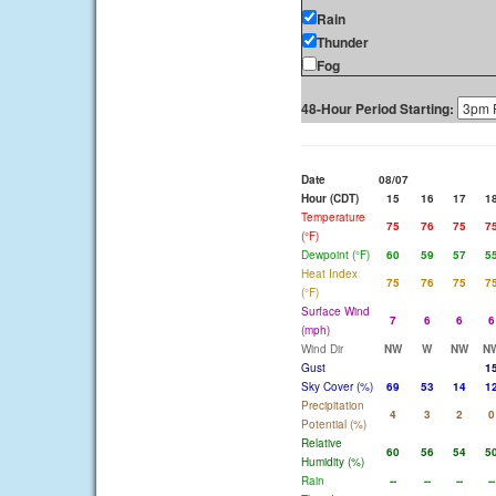
Rain
Thunder
Fog
48-Hour Period Starting:
Date
08/07
Hour (CDT)
15
16
17
1
Temperature
75
76
75
7
(°F)
Dewpoint (°F)
60
59
57
5
Heat Index
75
76
75
7
(°F)
Surface Wind
7
6
6
6
(mph)
Wind Dir
NW
W
NW
N
Gust
1
Sky Cover (%)
69
53
14
1
Precipitation
4
3
2
0
Potential (%)
Relative
60
56
54
5
Humidity (%)
Rain
--
--
--
--