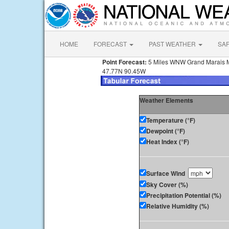
HOME
FORECAST
PAST WEATHER
SA
Point Forecast:
5 Miles WNW Grand Marais
47.77N 90.45W
Weather Elements
Temperature (°F)
Dewpoint (°F)
Heat Index (°F)
Surface Wind
Sky Cover (%)
Precipitation Potential (%)
Relative Humidity (%)