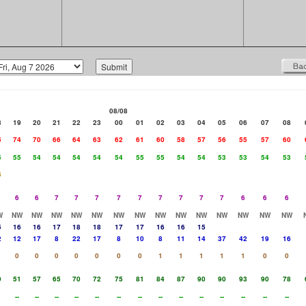
08/08
8
19
20
21
22
23
00
01
02
03
04
05
06
07
08
5
74
70
66
64
63
62
61
60
58
57
56
55
57
60
5
55
54
54
54
54
54
55
55
54
54
53
53
54
53
5
6
6
7
7
7
7
7
7
7
7
7
6
6
6
W
NW
NW
NW
NW
NW
NW
NW
NW
NW
NW
NW
NW
NW
NW
5
16
16
17
18
18
17
17
16
16
15
2
12
17
8
22
17
8
10
8
11
14
37
42
19
16
0
0
0
0
0
0
0
1
1
1
1
1
0
0
0
51
57
65
70
72
75
81
84
87
90
90
93
90
78
--
--
--
--
--
--
--
--
--
--
--
--
--
--