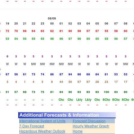
--
--
--
--
--
--
--
--
--
--
--
--
--
--
08/09
8
19
20
21
22
23
00
01
02
03
04
05
06
07
08
3
72
70
66
64
63
62
61
60
58
57
57
55
58
60
1
53
54
55
55
55
56
56
57
56
55
55
55
56
57
6
3
3
3
3
3
3
3
3
3
3
3
3
3
W
W
W
NW
NW
NW
NW
NW
W
W
W
W
W
NW
6
5
67
56
61
73
74
86
87
94
98
69
84
81
53
53
3
4
1
4
3
8
44
50
57
57
28
23
17
17
6
51
57
68
73
75
81
84
90
93
93
93
100
93
90
--
--
--
--
--
--
Chc
Chc
Lkly
Lkly
Chc
SChc
SChc
SChc
S
--
--
--
--
--
--
--
--
--
--
--
--
--
--
International System of Units
Forecast Discussion
7-Day Forecast
Hourly Weather Graph
Hazardous Weather Outlook
Home