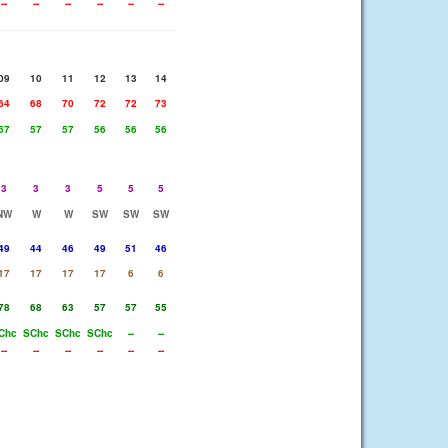
--
--
--
--
--
--
09
10
11
12
13
14
64
68
70
72
72
73
57
57
57
56
56
56
3
3
3
5
5
5
NW
W
W
SW
SW
SW
49
44
46
49
51
46
17
17
17
17
6
6
78
68
63
57
57
55
Chc
SChc
SChc
SChc
--
--
--
--
--
--
--
--