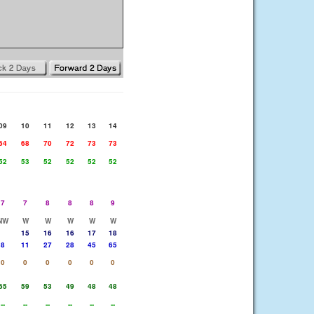
09
10
11
12
13
14
64
68
70
72
73
73
52
53
52
52
52
52
7
7
8
8
8
9
NW
W
W
W
W
W
15
16
16
17
18
8
11
27
28
45
65
0
0
0
0
0
0
65
59
53
49
48
48
--
--
--
--
--
--