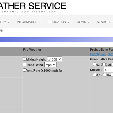
FETY
INFORMATION
EDUCATION
NEWS
SEARCH
 MN
Fire Weather
Probabilistic F
Description
|
Sur
Quantitative Pre
Mixing Height
0.10
0.25
Trans. Wind
Snowfall
Vent Rate (x1000 mph-ft)
0.1in
1in