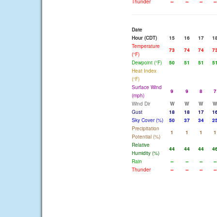
Thunder
--
--
--
--
Date
Hour (CDT)
15
16
17
1
Temperature
73
74
74
7
(°F)
Dewpoint (°F)
50
51
51
5
Heat Index
(°F)
Surface Wind
9
9
8
7
(mph)
Wind Dir
W
W
W
W
Gust
18
18
17
1
Sky Cover (%)
50
37
34
2
Precipitation
1
1
1
1
Potential (%)
Relative
44
44
44
4
Humidity (%)
Rain
--
--
--
--
Thunder
--
--
--
--