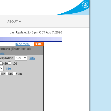
ABOUT
Last Update: 2:46 pm CDT Aug 7, 2026
[hide menu]
orecasts
(Experimental)
vey
cipitation
info
0.50
1.00
info
3in
6in
12in