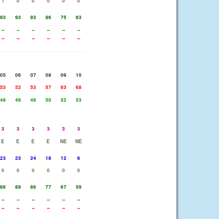
1
0
0
0
0
0
93
93
93
86
75
63
--
--
--
--
--
--
--
--
--
--
--
--
05
06
07
08
09
10
53
52
53
57
63
68
49
49
49
50
52
53
3
3
3
3
3
3
E
E
E
E
NE
NE
23
23
24
18
12
6
0
0
0
0
0
0
86
89
86
77
67
59
--
--
--
--
--
--
--
--
--
--
--
--