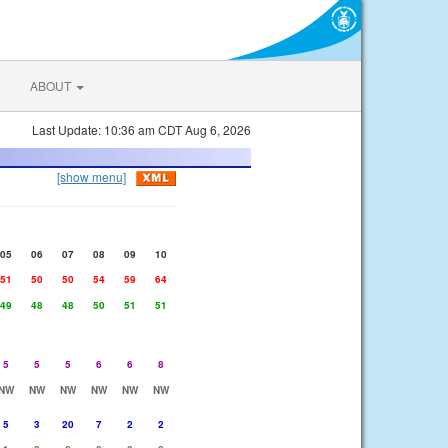
ABOUT
Last Update: 10:36 am CDT Aug 6, 2026
[show menu]
05
06
07
08
09
10
51
50
50
54
59
64
49
48
48
50
51
51
5
5
5
6
6
8
NW
NW
NW
NW
NW
NW
5
3
20
7
2
2