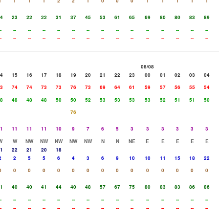
1
1
1
1
2
2
1
0
0
0
1
1
1
1
1
4
23
22
22
31
37
45
53
61
65
69
80
80
83
89
-
--
--
--
--
--
--
--
--
--
--
--
--
--
--
-
--
--
--
--
--
--
--
--
--
--
--
--
--
--
08/08
4
15
16
17
18
19
20
21
22
23
00
01
02
03
04
3
74
74
73
73
76
73
69
64
61
59
57
56
55
54
8
48
48
48
50
50
52
53
53
53
53
52
51
51
50
76
1
11
11
11
10
9
7
6
5
3
3
3
3
3
3
W
W
NW
NW
NW
NW
NW
N
N
NE
E
E
E
E
E
1
22
21
20
18
2
2
5
5
6
4
3
6
9
10
10
11
15
18
22
0
0
0
0
0
0
0
0
0
0
0
0
0
0
0
1
40
40
41
44
40
48
57
67
75
80
83
83
86
86
-
--
--
--
--
--
--
--
--
--
--
--
--
--
--
-
--
--
--
--
--
--
--
--
--
--
--
--
--
--