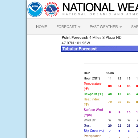
HOME
FORECAST
PAST WEATHER
SA
Point Forecast:
4 Miles S Plaza ND
47.97N 101.96W
Date
08/06
Hour (CDT)
11
12
13
1
Temperature
80
84
86
8
(°F)
Dewpoint (°F)
48
47
45
4
Heat Index
79
82
83
8
(°F)
Surface Wind
8
9
10
1
(mph)
Wind Dir
W
W
W
Gust
20
22
23
2
Sky Cover (%)
7
6
8
Precipitation