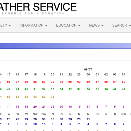
FETY
INFORMATION
EDUCATION
NEWS
SEARCH
08/07
4
15
16
17
18
19
20
21
22
23
00
01
02
03
04
7
86
87
86
85
83
78
72
66
63
60
57
56
54
52
6
44
44
43
51
54
55
54
52
51
50
51
50
49
49
4
83
84
83
83
82
78
1
14
16
18
20
21
21
20
18
15
11
9
7
6
5
W
W
W
W
NW
NW
N
N
N
N
N
N
N
N
NW
3
25
28
29
29
30
30
30
29
25
21
7
8
6
6
10
13
6
4
5
7
4
6
7
6
7