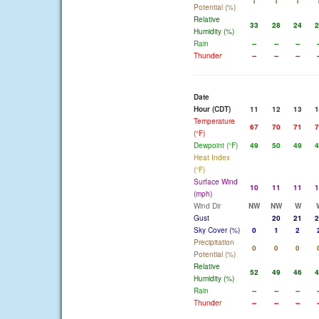
1
1
1
Potential (%)
Relative
33
28
24
2
Humidity (%)
Rain
--
--
--
-
Thunder
--
--
--
-
Date
Hour (CDT)
11
12
13
1
Temperature
67
70
71
7
(°F)
Dewpoint (°F)
49
50
49
4
Heat Index
(°F)
Surface Wind
10
11
11
1
(mph)
Wind Dir
NW
NW
W
Gust
20
21
2
Sky Cover (%)
0
1
2
Precipitation
0
0
0
Potential (%)
Relative
52
49
46
4
Humidity (%)
Rain
--
--
--
-
Thunder
--
--
--
-