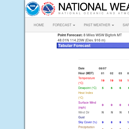
HOME
FORECAST
PAST WEATHER
SA
Point Forecast:
8 Miles WSW Bigfork MT
48.01N 114.23W (Elev. 916 m)
Date
08/07
Hour (MDT)
01
02
03
0
Temperature
19
19
18
1
(°C)
Dewpoint (°C)
5
6
6
Heat Index
(°C)
Surface Wind
0
0
0
(mph)
Wind Dir
N
N
N
Gust
Sky Cover (%)
9
8
9
1
Precipitation