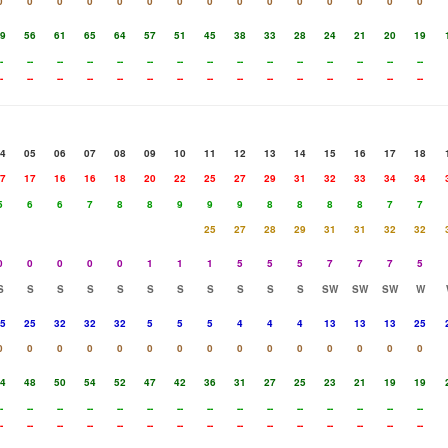
0
0
0
0
0
0
0
0
0
0
0
0
0
0
0
9
56
61
65
64
57
51
45
38
33
28
24
21
20
19
-
--
--
--
--
--
--
--
--
--
--
--
--
--
--
-
--
--
--
--
--
--
--
--
--
--
--
--
--
--
4
05
06
07
08
09
10
11
12
13
14
15
16
17
18
7
17
16
16
18
20
22
25
27
29
31
32
33
34
34
5
6
6
7
8
8
9
9
9
8
8
8
8
7
7
25
27
28
29
31
31
32
32
0
0
0
0
0
1
1
1
5
5
5
7
7
7
5
S
S
S
S
S
S
S
S
S
S
S
SW
SW
SW
W
5
25
32
32
32
5
5
5
4
4
4
13
13
13
25
0
0
0
0
0
0
0
0
0
0
0
0
0
0
0
4
48
50
54
52
47
42
36
31
27
25
23
21
19
19
-
--
--
--
--
--
--
--
--
--
--
--
--
--
--
-
--
--
--
--
--
--
--
--
--
--
--
--
--
--