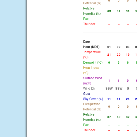
0
0
0
Potential (%)
Relative
39
41
45
4
Humidity (%)
Rain
--
--
--
-
Thunder
--
--
--
-
Date
Hour (MDT)
01
02
03
0
Temperature
21
20
19
1
(°C)
Dewpoint (°C)
6
6
6
Heat Index
(°C)
Surface Wind
1
1
0
(mph)
Wind Dir
SSW
SSW
S
Gust
Sky Cover (%)
11
11
25
2
Precipitation
0
0
0
Potential (%)
Relative
37
40
42
4
Humidity (%)
Rain
--
--
--
-
Thunder
--
--
--
-