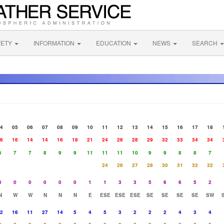
FETY
INFORMATION
EDUCATION
NEWS
SEARCH
4
05
06
07
08
09
10
11
12
13
14
15
16
17
18
6
16
14
14
16
18
21
24
26
28
29
32
33
34
34
6
7
7
8
9
9
11
11
11
10
9
9
8
8
7
24
26
27
28
30
31
32
32
0
0
0
0
0
0
1
1
3
3
5
6
6
5
2
N
W
W
N
N
N
E
ESE
ESE
ESE
SE
SE
SE
SE
SW
2
16
11
27
14
5
4
5
3
2
2
2
4
3
4