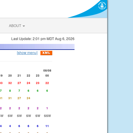
ABOUT
Last Update: 2:01 pm MDT Aug 6, 2026
[show menu]
08/08
19
20
21
22
23
00
33
32
27
24
23
22
7
8
7
6
6
6
31
31
27
24
2
2
2
2
2
1
SW
SW
SW
SW
SW
SSW
4
4
6
6
6
11