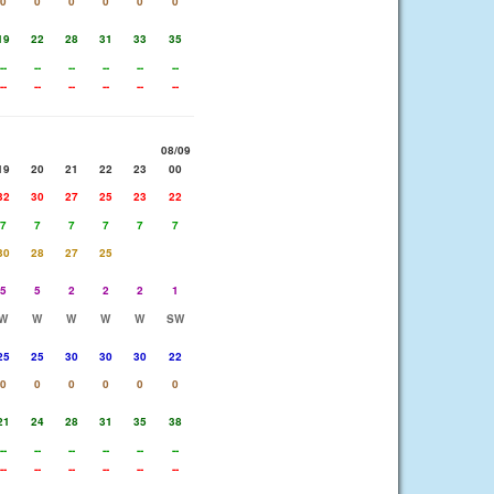
0
0
0
0
0
0
19
22
28
31
33
35
--
--
--
--
--
--
--
--
--
--
--
--
08/09
19
20
21
22
23
00
32
30
27
25
23
22
7
7
7
7
7
7
30
28
27
25
5
5
2
2
2
1
W
W
W
W
W
SW
25
25
30
30
30
22
0
0
0
0
0
0
21
24
28
31
35
38
--
--
--
--
--
--
--
--
--
--
--
--