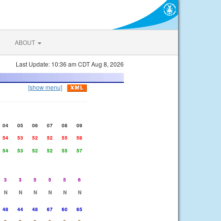
ABOUT
Last Update: 10:36 am CDT Aug 8, 2026
[show menu]
04
05
06
07
08
09
54
53
52
52
55
58
54
53
52
52
55
57
3
3
5
5
5
6
N
N
N
N
N
N
48
44
48
67
60
65