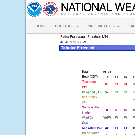
HOME
FORECAST
PAST WEATHER
SA
Point Forecast:
Stephen MN
48.46N 96.88W
Date
08/08
Hour (CDT)
10
11
12
1
Temperature
67
71
74
7
(°F)
Dewpoint (°F)
54
53
52
5
Heat Index
7
(°F)
Surface Wind
8
9
10
1
(mph)
Wind Dir
WSW
W
W
Gust
Sky Cover (%)
30
31
34
4
Precipitation