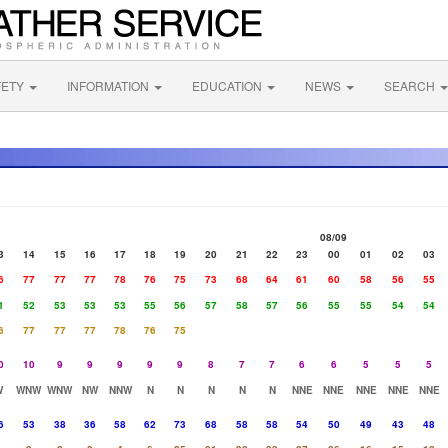
FETY
INFORMATION
EDUCATION
NEWS
SEARCH
08/09
3
14
15
16
17
18
19
20
21
22
23
00
01
02
03
6
77
77
77
78
76
75
73
68
64
61
60
58
56
55
1
52
53
53
53
55
56
57
58
57
56
55
55
54
54
6
77
77
77
78
76
75
0
10
9
9
9
9
9
8
7
7
6
6
5
5
5
W
WNW
WNW
NW
NNW
N
N
N
N
N
NNE
NNE
NNE
NNE
NNE
6
53
38
36
58
62
73
68
58
58
54
50
49
43
48