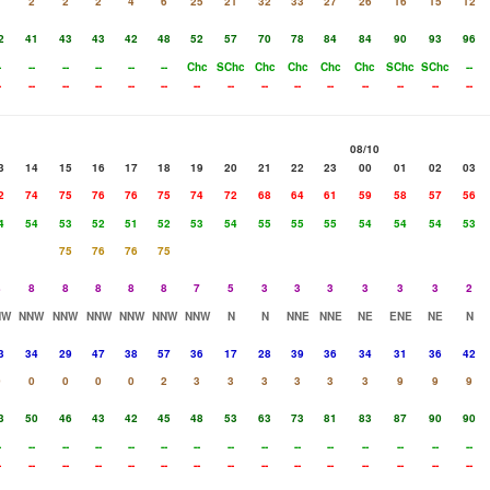
1
2
2
2
4
6
25
21
32
33
27
26
16
15
12
2
41
43
43
42
48
52
57
70
78
84
84
90
93
96
-
--
--
--
--
--
Chc
SChc
Chc
Chc
Chc
Chc
SChc
SChc
--
-
--
--
--
--
--
--
--
--
--
--
--
--
--
--
08/10
3
14
15
16
17
18
19
20
21
22
23
00
01
02
03
2
74
75
76
76
75
74
72
68
64
61
59
58
57
56
4
54
53
52
51
52
53
54
55
55
55
54
54
54
53
75
76
76
75
8
8
8
8
8
8
7
5
3
3
3
3
3
3
2
NW
NNW
NNW
NNW
NNW
NNW
NNW
N
N
NNE
NNE
NE
ENE
NE
N
3
34
29
47
38
57
36
17
28
39
36
34
31
36
42
0
0
0
0
0
2
3
3
3
3
3
3
9
9
9
3
50
46
43
42
45
48
53
63
73
81
83
87
90
90
-
--
--
--
--
--
--
--
--
--
--
--
--
--
--
-
--
--
--
--
--
--
--
--
--
--
--
--
--
--