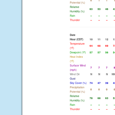
0
1
1
Potential (%)
Relative
63
53
46
4
Humidity (%)
Rain
--
--
--
-
Thunder
--
--
--
-
Date
Hour (CDT)
10
11
12
1
Temperature
64
68
69
7
(°F)
Dewpoint (°F)
57
57
56
5
Heat Index
(°F)
Surface Wind
7
7
7
(mph)
Wind Dir
N
N
N
N
Gust
Sky Cover (%)
74
47
39
4
Precipitation
0
0
0
Potential (%)
Relative
78
68
63
5
Humidity (%)
Rain
--
--
--
-
Thunder
--
--
--
-