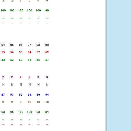
2
2
3
0
0
0
100
100
100
100
100
96
--
--
--
--
--
--
--
--
--
--
--
--
04
05
06
07
08
09
55
54
53
54
57
62
53
53
53
54
55
57
2
2
2
2
3
3
N
N
N
N
N
N
47
53
59
65
59
54
9
9
9
10
10
10
93
96
100
100
93
84
--
--
--
--
--
--
--
--
--
--
--
--