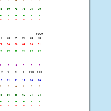
0
0
0
0
0
0
65
69
72
75
75
78
--
--
--
--
--
--
--
--
--
--
--
--
08/09
19
20
21
22
23
00
71
68
66
64
63
61
57
56
55
54
53
53
2
5
5
5
5
5
SW
S
S
S
SSE
SSE
18
11
11
11
16
16
0
0
0
0
0
0
61
65
68
69
71
74
--
--
--
--
--
--
--
--
--
--
--
--