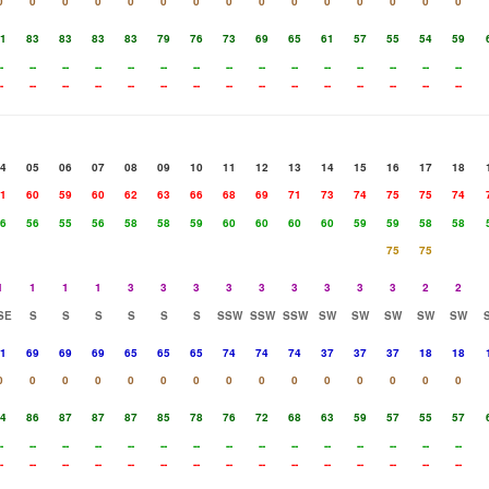
0
0
0
0
0
0
0
0
0
0
0
0
0
0
0
1
83
83
83
83
79
76
73
69
65
61
57
55
54
59
-
--
--
--
--
--
--
--
--
--
--
--
--
--
--
-
--
--
--
--
--
--
--
--
--
--
--
--
--
--
4
05
06
07
08
09
10
11
12
13
14
15
16
17
18
1
60
59
60
62
63
66
68
69
71
73
74
75
75
74
6
56
55
56
58
58
59
60
60
60
60
59
59
58
58
75
75
1
1
1
1
3
3
3
3
3
3
3
3
3
2
2
SE
S
S
S
S
S
S
SSW
SSW
SSW
SW
SW
SW
SW
SW
1
69
69
69
65
65
65
74
74
74
37
37
37
18
18
0
0
0
0
0
0
0
0
0
0
0
0
0
0
0
4
86
87
87
87
85
78
76
72
68
63
59
57
55
57
-
--
--
--
--
--
--
--
--
--
--
--
--
--
--
-
--
--
--
--
--
--
--
--
--
--
--
--
--
--