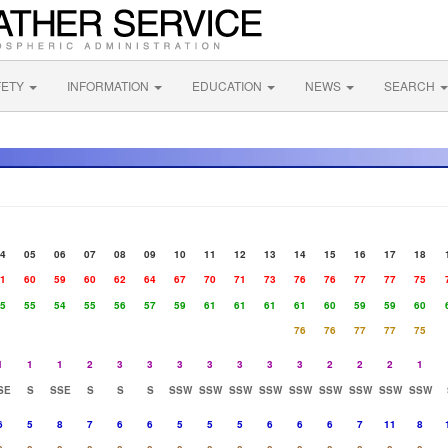
FETY
INFORMATION
EDUCATION
NEWS
SEARCH
4
05
06
07
08
09
10
11
12
13
14
15
16
17
18
1
60
59
60
62
64
67
70
71
73
76
76
77
77
75
5
55
54
55
56
57
59
61
61
61
61
60
59
59
60
76
76
77
77
75
1
1
1
2
3
3
3
3
3
3
3
2
2
2
1
SE
S
SSE
S
S
S
SSW
SSW
SSW
SSW
SSW
SSW
SSW
SSW
SSW
6
5
8
7
6
6
5
5
5
6
6
6
7
11
8