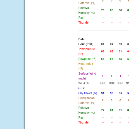
0
0
0
Potential (%)
Relative
78
80
80
8
Humidity (%)
Rain
--
--
--
-
Thunder
--
--
--
-
Date
Hour (PDT)
01
02
03
0
Temperature
63
62
61
6
(°F)
Dewpoint (°F)
56
56
55
5
Heat Index
(°F)
Surface Wind
1
1
1
(mph)
Wind Dir
SSE
SSE
SSE
S
Gust
Sky Cover (%)
31
38
55
5
Precipitation
0
0
0
Potential (%)
Relative
79
81
81
8
Humidity (%)
Rain
--
--
--
-
Thunder
--
--
--
-