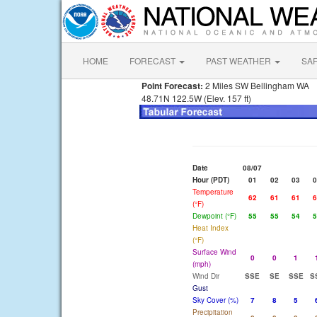
HOME
FORECAST
PAST WEATHER
SA
Point Forecast:
2 Miles SW Bellingham WA
48.71N 122.5W (Elev. 157 ft)
Date
08/07
Hour (PDT)
01
02
03
0
Temperature
62
61
61
6
(°F)
Dewpoint (°F)
55
55
54
5
Heat Index
(°F)
Surface Wind
0
0
1
(mph)
Wind Dir
SSE
SE
SSE
S
Gust
Sky Cover (%)
7
8
5
Precipitation