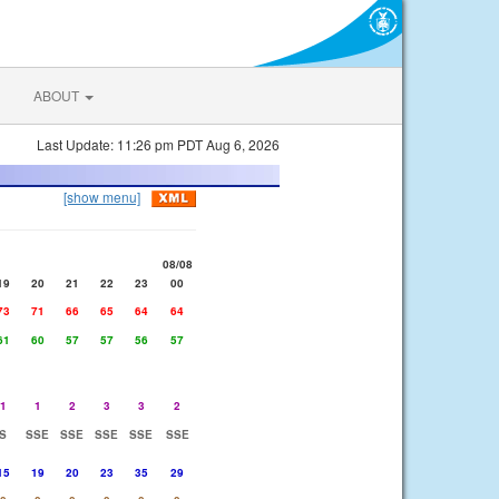
ABOUT
Last Update: 11:26 pm PDT Aug 6, 2026
[show menu]
08/08
19
20
21
22
23
00
73
71
66
65
64
64
61
60
57
57
56
57
1
1
2
3
3
2
S
SSE
SSE
SSE
SSE
SSE
15
19
20
23
35
29