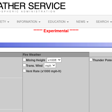
FETY
INFORMATION
EDUCATION
NEWS
SEARCH
****** Experimental ******
Fire Weather
Mixing Height
Thunder Poten
Trans. Wind
Vent Rate (x1000 mph-ft)