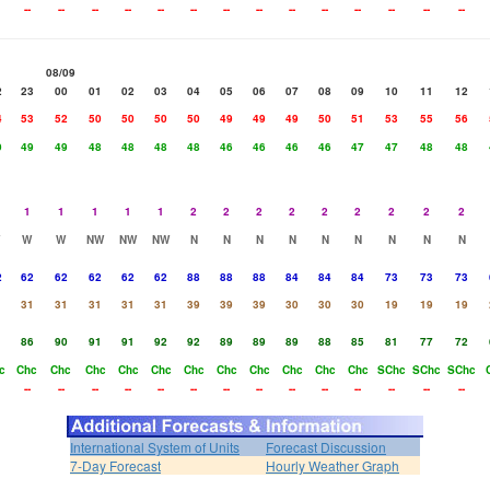
--
--
--
--
--
--
--
--
--
--
--
--
--
--
08/09
2
23
00
01
02
03
04
05
06
07
08
09
10
11
12
4
53
52
50
50
50
50
49
49
49
50
51
53
55
56
9
49
49
48
48
48
48
46
46
46
46
47
47
48
48
1
1
1
1
1
2
2
2
2
2
2
2
2
2
W
W
NW
NW
NW
N
N
N
N
N
N
N
N
N
2
62
62
62
62
62
88
88
88
84
84
84
73
73
73
1
31
31
31
31
31
39
39
39
30
30
30
19
19
19
1
86
90
91
91
92
92
89
89
89
88
85
81
77
72
c
Chc
Chc
Chc
Chc
Chc
Chc
Chc
Chc
Chc
Chc
Chc
SChc
SChc
SChc
--
--
--
--
--
--
--
--
--
--
--
--
--
--
International System of Units
Forecast Discussion
7-Day Forecast
Hourly Weather Graph