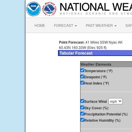
HOME
FORECAST
PAST WEATHER
SA
Point Forecast:
41 Miles SSW Nyac AK
60.43N 160.33W (Elev. 925 ft)
Weather Elements
Temperature (°F)
Dewpoint (°F)
Heat Index (°F)
Surface Wind
Sky Cover (%)
Precipitation Potential (%)
Relative Humidity (%)