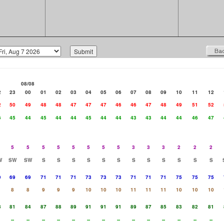
08/08
2
23
00
01
02
03
04
05
06
07
08
09
10
11
12
2
50
49
48
48
47
47
47
46
46
47
48
49
51
52
6
45
44
45
44
44
45
44
44
43
43
44
44
46
47
5
5
5
5
5
5
5
5
3
3
3
2
2
2
W
SW
SW
S
S
S
S
S
S
S
S
S
S
S
S
9
69
69
71
71
71
73
73
73
71
71
71
75
75
75
8
8
9
9
9
10
10
10
11
11
11
10
10
10
8
81
84
87
88
89
91
91
91
89
87
85
83
82
81
--
--
--
--
--
--
--
--
--
--
--
--
--
--