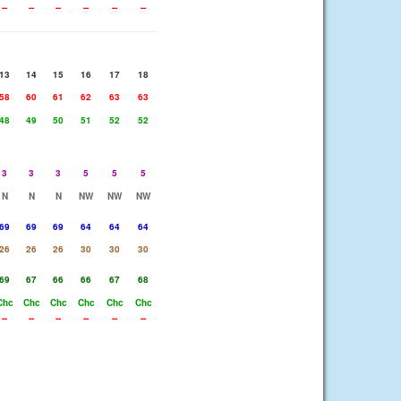
--
--
--
--
--
--
13
14
15
16
17
18
58
60
61
62
63
63
48
49
50
51
52
52
3
3
3
5
5
5
N
N
N
NW
NW
NW
69
69
69
64
64
64
26
26
26
30
30
30
69
67
66
66
67
68
Chc
Chc
Chc
Chc
Chc
Chc
--
--
--
--
--
--