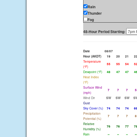
Rain
Thunder
Fog
48-Hour Period Starting:
Date
08/07
Hour (AKDT)
19
20
21
2
Temperature
55
55
54
5
(°F)
Dewpoint (°F)
48
47
47
4
Heat Index
(°F)
Surface Wind
7
7
7
5
(mph)
Wind Dir
SW
SW
SW
S
Gust
Sky Cover (%)
74
74
74
6
Precipitation
7
7
7
8
Potential (%)
Relative
76
76
77
7
Humidity (%)
Rain
--
--
--
--