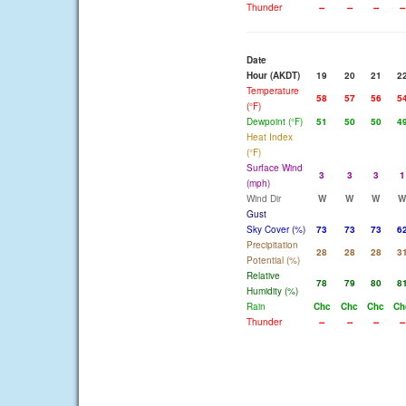
Thunder
--
--
--
--
Date
Hour (AKDT)
19
20
21
2
Temperature
58
57
56
5
(°F)
Dewpoint (°F)
51
50
50
4
Heat Index
(°F)
Surface Wind
3
3
3
1
(mph)
Wind Dir
W
W
W
W
Gust
Sky Cover (%)
73
73
73
6
Precipitation
28
28
28
3
Potential (%)
Relative
78
79
80
8
Humidity (%)
Rain
Chc
Chc
Chc
Ch
Thunder
--
--
--
--