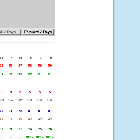
13
14
15
16
17
18
54
55
57
58
59
59
48
49
49
50
51
51
3
3
3
5
5
5
SW
SW
SW
SW
SW
SW
78
78
78
81
81
81
10
10
10
24
24
24
80
78
75
74
75
76
--
--
--
SChc
SChc
SChc