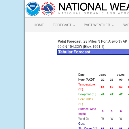
HOME
FORECAST
PAST WEATHER
SA
Point Forecast:
28 Miles N Port Alsworth AK
60.6N 154.32W (Elev. 1991 ft)
Date
08/07
08/08
Hour (AKDT)
22
23
00
Temperature
56
53
53
(°F)
Dewpoint (°F)
49
47
47
Heat Index
(°F)
Surface Wind
6
6
6
(mph)
Wind Dir
W
W
W
Gust
Sky Cover (%)
88
88
88