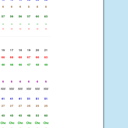
6
6
6
8
8
8
57
56
56
57
60
63
--
--
--
--
--
--
--
--
--
--
--
--
16
17
18
19
20
21
68
68
68
67
66
63
46
46
46
47
48
49
6
6
6
6
6
6
NW
NW
NW
NW
NW
NW
41
41
41
51
51
51
27
27
27
25
25
25
45
45
45
48
53
60
Chc
Chc
Chc
Chc
Chc
Chc
--
--
--
--
--
--