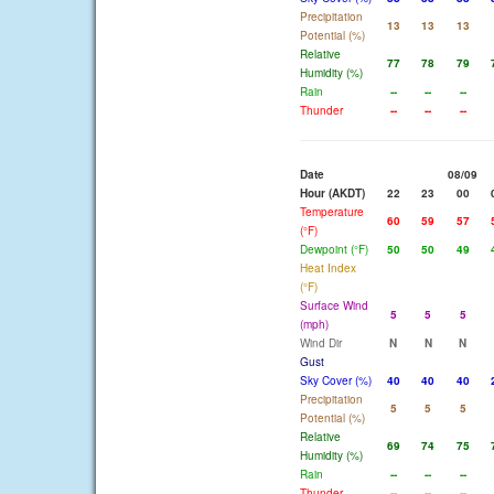
Precipitation
13
13
13
Potential (%)
Relative
77
78
79
Humidity (%)
Rain
--
--
--
Thunder
--
--
--
Date
08/09
Hour (AKDT)
22
23
00
Temperature
60
59
57
(°F)
Dewpoint (°F)
50
50
49
Heat Index
(°F)
Surface Wind
5
5
5
(mph)
Wind Dir
N
N
N
Gust
Sky Cover (%)
40
40
40
Precipitation
5
5
5
Potential (%)
Relative
69
74
75
Humidity (%)
Rain
--
--
--
Thunder
--
--
--