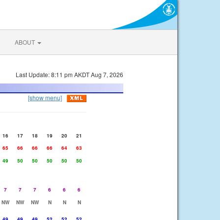
ABOUT
Last Update: 8:11 pm AKDT Aug 7, 2026
[show menu]
16
17
18
19
20
21
65
66
66
66
64
63
49
50
50
50
50
50
7
7
7
6
6
6
NW
NW
NW
N
N
N
49
49
49
52
52
52