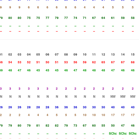
9
9
9
6
6
6
6
6
6
4
4
4
5
5
5
79
80
80
75
75
77
79
77
74
71
67
64
61
59
58
--
--
--
--
--
--
--
--
--
--
--
--
--
--
--
--
--
--
--
--
--
--
--
--
--
--
--
--
--
--
01
02
03
04
05
06
07
08
09
10
11
12
13
14
15
56
54
53
52
51
50
51
53
56
59
62
65
67
67
68
49
48
47
46
45
45
45
46
47
48
48
48
47
46
46
3
3
3
3
3
3
2
2
2
2
2
2
2
2
2
N
N
N
N
N
N
N
N
N
N
N
N
NW
NW
NW
26
26
26
28
28
28
36
36
36
30
30
30
40
40
40
2
2
2
4
4
4
5
5
5
10
10
10
17
17
17
79
79
80
79
81
82
82
79
73
67
60
55
50
47
46
--
--
--
--
--
--
--
--
--
--
--
--
SChc
SChc
SChc
--
--
--
--
--
--
--
--
--
--
--
--
--
--
--