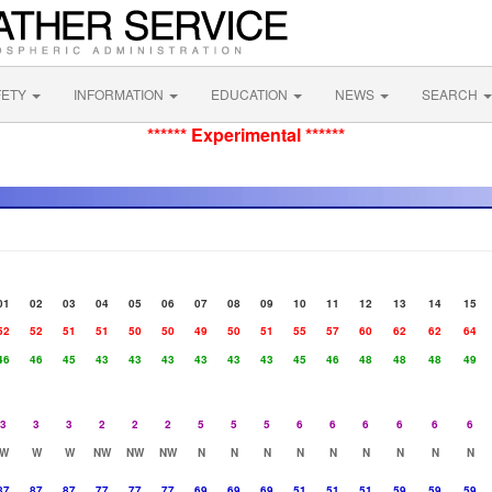
FETY
INFORMATION
EDUCATION
NEWS
SEARCH
****** Experimental ******
01
02
03
04
05
06
07
08
09
10
11
12
13
14
15
52
52
51
51
50
50
49
50
51
55
57
60
62
62
64
46
46
45
43
43
43
43
43
43
45
46
48
48
48
49
3
3
3
2
2
2
5
5
5
6
6
6
6
6
6
W
W
W
NW
NW
NW
N
N
N
N
N
N
N
N
N
87
87
87
77
77
77
69
69
69
51
51
51
59
59
59