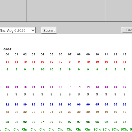
08/07
3
00
01
02
03
04
05
06
07
08
09
10
11
12
13
1
11
11
10
11
10
10
10
9
9
10
10
10
11
11
8
9
9
9
10
10
9
9
9
9
9
9
9
8
8
18
16
16
16
14
14
14
14
14
14
13
13
13
13
S
S
S
S
S
S
S
S
S
S
S
S
S
S
2
82
89
89
89
93
93
93
96
96
96
95
95
95
92
5
45
32
32
32
31
31
31
30
30
30
19
19
19
18
4
88
92
92
92
97
99
98
97
97
96
95
92
88
84
c
Chc
Chc
Chc
Chc
Chc
Chc
Chc
Chc
Chc
Chc
SChc
SChc
SChc
SChc
S