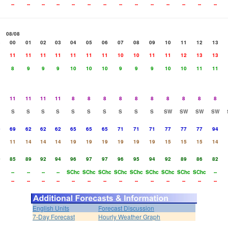
--
--
--
--
--
--
--
--
--
--
--
--
--
--
08/08
3
00
01
02
03
04
05
06
07
08
09
10
11
12
13
1
11
11
11
11
11
11
11
10
10
11
11
12
13
13
8
9
9
9
10
10
10
9
9
9
10
10
11
11
1
11
11
11
11
8
8
8
8
8
8
8
8
8
8
S
S
S
S
S
S
S
S
S
S
SW
SW
SW
SW
9
69
62
62
62
65
65
65
71
71
71
77
77
77
94
1
11
14
14
14
19
19
19
19
19
19
15
15
15
14
0
85
89
92
94
96
97
97
96
95
94
92
89
86
82
--
--
--
--
SChc
SChc
SChc
SChc
SChc
SChc
SChc
SChc
SChc
--
--
--
--
--
--
--
--
--
--
--
--
--
--
--
English Units
Forecast Discussion
7-Day Forecast
Hourly Weather Graph