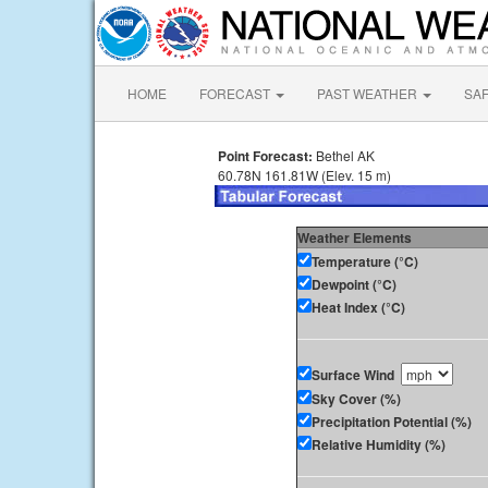
HOME
FORECAST
PAST WEATHER
SA
Point Forecast:
Bethel AK
60.78N 161.81W (Elev. 15 m)
Weather Elements
Temperature (°C)
Dewpoint (°C)
Heat Index (°C)
Surface Wind
Sky Cover (%)
Precipitation Potential (%)
Relative Humidity (%)