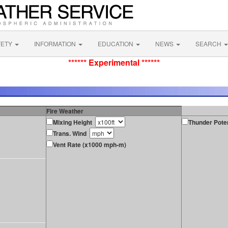
FETY
INFORMATION
EDUCATION
NEWS
SEARCH
****** Experimental ******
Fire Weather
Mixing Height
Thunder Poten
Trans. Wind
Vent Rate (x1000 mph-m)