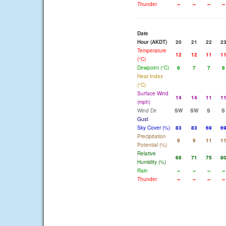
Thunder
--
--
--
--
Date
Hour (AKDT)
20
21
22
2
Temperature
12
12
11
1
(°C)
Dewpoint (°C)
6
7
7
8
Heat Index
(°C)
Surface Wind
14
14
11
1
(mph)
Wind Dir
SW
SW
S
S
Gust
Sky Cover (%)
83
83
69
6
Precipitation
9
9
11
1
Potential (%)
Relative
68
71
75
8
Humidity (%)
Rain
--
--
--
--
Thunder
--
--
--
--