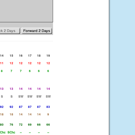
14
15
16
17
18
19
11
12
12
12
12
12
8
7
7
6
6
6
13
13
14
14
14
14
S
S
SW
SW
SW
SW
92
92
87
87
87
83
18
18
14
14
14
9
80
76
72
69
66
66
Chc
SChc
--
--
--
--