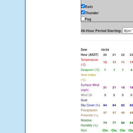
Rain
Thunder
Fog
48-Hour Period Starting:
Date
08/06
Hour (AKDT)
20
21
22
2
Temperature
12
11
11
1
(°C)
Dewpoint (°C)
7
7
7
8
Heat Index
(°C)
Surface Wind
21
21
18
1
(mph)
Wind Dir
S
S
S
S
Gust
Sky Cover (%)
94
94
82
8
Precipitation
37
37
45
4
Potential (%)
Relative
74
77
80
8
Humidity (%)
Rain
Chc
Chc
Chc
Ch