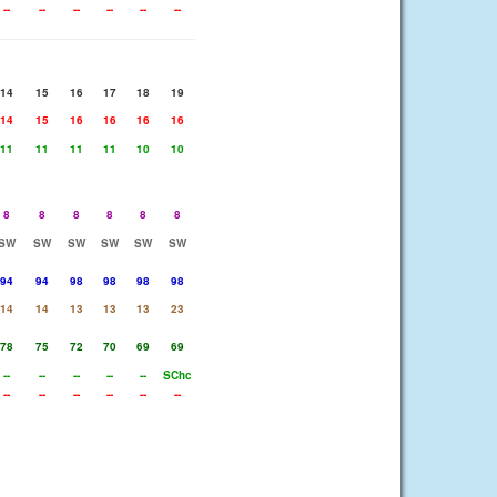
--
--
--
--
--
--
14
15
16
17
18
19
14
15
16
16
16
16
11
11
11
11
10
10
8
8
8
8
8
8
SW
SW
SW
SW
SW
SW
94
94
98
98
98
98
14
14
13
13
13
23
78
75
72
70
69
69
--
--
--
--
--
SChc
--
--
--
--
--
--