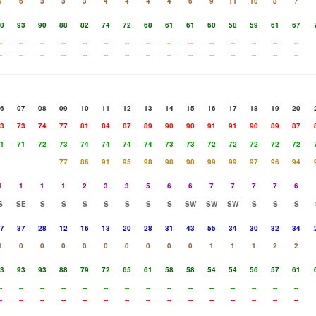
9
6
3
3
3
4
4
4
4
6
9
11
10
8
7
0
93
90
88
82
74
72
68
61
61
60
58
59
61
67
-
--
--
--
--
--
--
--
--
--
--
--
--
--
--
-
--
--
--
--
--
--
--
--
--
--
--
--
--
--
6
07
08
09
10
11
12
13
14
15
16
17
18
19
20
3
73
74
77
81
84
87
89
90
90
91
91
90
89
87
1
71
72
73
74
74
74
74
73
73
72
72
72
72
72
77
86
91
95
98
98
98
99
99
97
96
94
1
1
1
1
2
3
3
5
6
6
7
7
7
7
6
S
SE
S
S
S
S
S
S
S
SW
SW
SW
S
S
S
7
37
28
12
16
13
20
28
31
43
55
34
30
32
34
1
0
0
0
0
0
0
0
0
0
1
1
1
2
2
3
93
93
88
79
72
65
61
58
58
54
54
56
57
61
-
--
--
--
--
--
--
--
--
--
--
--
--
--
--
-
--
--
--
--
--
--
--
--
--
--
--
--
--
--