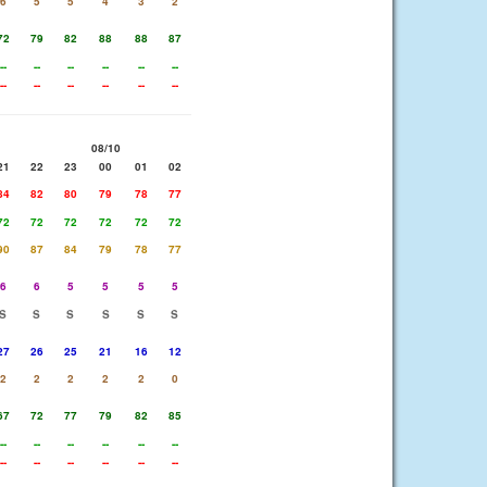
6
5
5
4
3
2
72
79
82
88
88
87
--
--
--
--
--
--
--
--
--
--
--
--
08/10
21
22
23
00
01
02
84
82
80
79
78
77
72
72
72
72
72
72
90
87
84
79
78
77
6
6
5
5
5
5
S
S
S
S
S
S
27
26
25
21
16
12
2
2
2
2
2
0
67
72
77
79
82
85
--
--
--
--
--
--
--
--
--
--
--
--