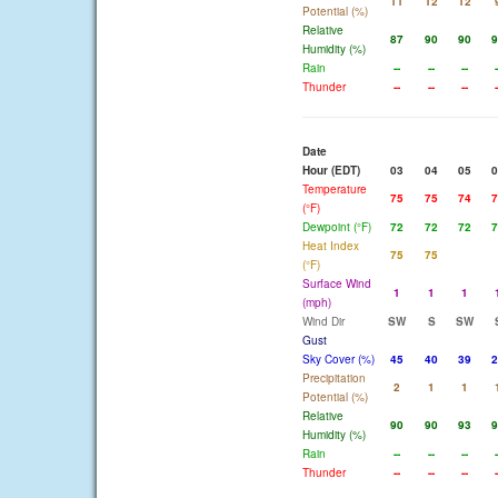
11
12
12
Potential (%)
Relative
87
90
90
9
Humidity (%)
Rain
--
--
--
-
Thunder
--
--
--
-
Date
Hour (EDT)
03
04
05
0
Temperature
75
75
74
7
(°F)
Dewpoint (°F)
72
72
72
7
Heat Index
75
75
(°F)
Surface Wind
1
1
1
(mph)
Wind Dir
SW
S
SW
Gust
Sky Cover (%)
45
40
39
2
Precipitation
2
1
1
Potential (%)
Relative
90
90
93
9
Humidity (%)
Rain
--
--
--
-
Thunder
--
--
--
-