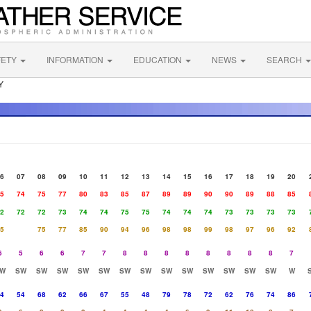
FETY
INFORMATION
EDUCATION
NEWS
SEARCH
Y
6
07
08
09
10
11
12
13
14
15
16
17
18
19
20
5
74
75
77
80
83
85
87
89
89
90
90
89
88
85
2
72
72
73
74
74
75
75
74
74
74
73
73
73
73
5
75
77
85
90
94
96
98
98
99
98
97
96
92
6
5
6
6
7
7
8
8
8
8
8
8
8
8
7
W
SW
SW
SW
SW
SW
SW
SW
SW
SW
SW
SW
SW
SW
W
4
54
68
62
66
67
55
48
79
78
72
62
76
74
86