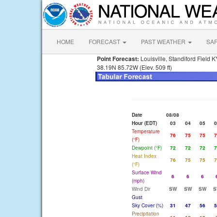
HOME
FORECAST
PAST WEATHER
SA
Point Forecast:
Louisville, Standiford Field K
38.19N 85.72W (Elev. 509 ft)
Date
08/08
Hour (EDT)
03
04
05
0
Temperature
76
75
75
7
(°F)
Dewpoint (°F)
72
72
72
7
Heat Index
76
75
75
7
(°F)
Surface Wind
6
6
6
(mph)
Wind Dir
SW
SW
SW
S
Gust
Sky Cover (%)
31
47
56
5
Precipitation