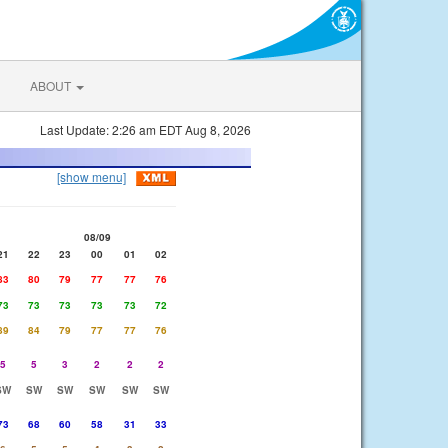
ABOUT
Last Update: 2:26 am EDT Aug 8, 2026
[show menu]
08/09
21
22
23
00
01
02
83
80
79
77
77
76
73
73
73
73
73
72
89
84
79
77
77
76
5
5
3
2
2
2
SW
SW
SW
SW
SW
SW
73
68
60
58
31
33