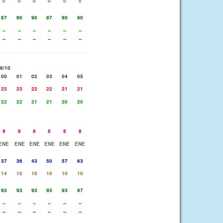
0
0
0
0
0
0
87
90
90
87
90
90
--
--
--
--
--
--
--
--
--
--
--
--
8/10
00
01
02
03
04
05
23
23
22
22
21
21
22
22
21
21
20
20
9
8
8
8
8
8
ENE
ENE
ENE
ENE
ENE
ENE
37
36
43
50
57
63
14
10
10
10
10
10
93
93
93
93
93
97
--
--
--
--
--
--
--
--
--
--
--
--