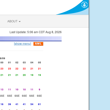
ABOUT
Last Update: 5:06 am CDT Aug 8, 2026
[show menu]
8/09
00
01
02
03
04
05
23
23
22
22
21
21
21
21
21
20
19
19
13
11
10
10
11
9
SSE
SSE
SSE
SSE
SSE
SSE
16
39
41
41
54
61