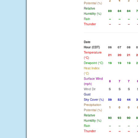
2
4
3
Potential (%)
Relative
89
84
84
7
Humidity (%)
Rain
--
--
--
-
Thunder
--
--
--
-
Date
Hour (CDT)
06
07
08
0
Temperature
21
20
21
2
(°C)
Dewpoint (°C)
19
19
19
2
Heat Index
(°C)
Surface Wind
8
7
7
(mph)
Wind Dir
S
S
S
Gust
Sky Cover (%)
59
52
44
3
Precipitation
1
0
0
Potential (%)
Relative
90
93
90
8
Humidity (%)
Rain
--
--
--
-
Thunder
--
--
--
-