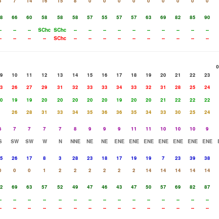
3
7
14
16
15
8
0
0
0
0
0
0
0
0
0
8
66
60
58
58
58
57
55
57
57
63
69
82
85
90
-
--
--
SChc
SChc
--
--
--
--
--
--
--
--
--
--
-
--
--
--
SChc
--
--
--
--
--
--
--
--
--
--
0
9
10
11
12
13
14
15
16
17
18
19
20
21
22
23
3
26
27
29
31
32
33
33
34
33
32
31
28
25
24
0
19
19
20
20
20
20
20
19
20
20
21
22
22
22
26
28
31
33
34
35
36
36
35
34
33
30
25
24
6
7
7
7
7
8
9
9
9
11
11
10
10
10
9
S
SW
SW
W
N
NNE
NE
NE
ENE
ENE
ENE
ENE
ENE
ENE
ENE
5
26
17
8
3
28
23
18
17
19
19
7
23
39
38
0
0
0
1
2
2
2
2
2
2
14
14
14
14
14
2
69
63
57
52
49
47
46
43
47
50
57
69
82
87
-
--
--
--
--
--
--
--
--
--
--
--
--
--
--
-
--
--
--
--
--
--
--
--
--
--
--
--
--
--