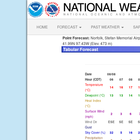
HOME
FORECAST
PAST WEATHER
SA
Point Forecast:
Norfolk, Stefan Memorial Air
41.99N 97.43W (Elev. 473 m)
Date
08/08
Hour (CDT)
06
07
08
0
Temperature
14
16
17
1
(°C)
Dewpoint (°C)
13
13
14
1
Heat Index
(°C)
Surface Wind
2
3
6
(mph)
Wind Dir
ESE
SE
SE
S
Gust
Sky Cover (%)
32
5
16
2
Precipitation