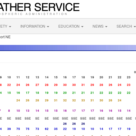
FETY
INFORMATION
EDUCATION
NEWS
SEARCH
port NE
0
9
10
11
12
13
14
15
16
17
18
19
20
21
22
23
8
22
24
26
27
28
29
30
30
31
29
28
26
24
23
4
15
16
17
18
19
19
20
21
21
21
22
22
22
22
24
26
28
29
31
32
32
33
31
30
26
24
7
8
10
13
14
15
15
16
17
17
17
16
16
15
14
E
SE
SSE
SSE
SE
SE
SSE
SSE
SSE
SSE
SSE
SSE
SSE
SSE
SSE
26
26
26
4
39
75
75
73
62
35
22
19
10
10
14
17
17
19