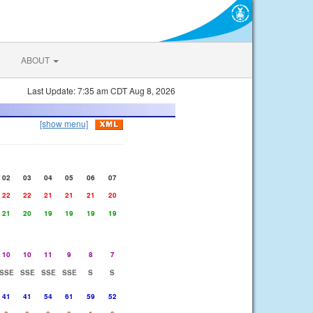
ABOUT
Last Update: 7:35 am CDT Aug 8, 2026
[show menu]
02
03
04
05
06
07
22
22
21
21
21
20
21
20
19
19
19
19
10
10
11
9
8
7
SSE
SSE
SSE
SSE
S
S
41
41
54
61
59
52