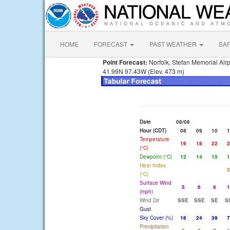
HOME
FORECAST
PAST WEATHER
SA
Point Forecast:
Norfolk, Stefan Memorial Air
41.99N 97.43W (Elev. 473 m)
Date
08/08
Hour (CDT)
08
09
10
1
Temperature
16
18
22
2
(°C)
Dewpoint (°C)
12
14
15
1
Heat Index
2
(°C)
Surface Wind
5
6
8
1
(mph)
Wind Dir
SSE
SSE
SE
S
Gust
Sky Cover (%)
16
24
39
7
Precipitation