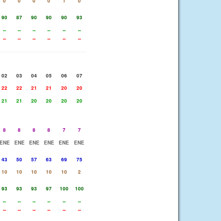
0
0
0
0
1
0
90
87
90
90
90
93
--
--
--
--
--
--
--
--
--
--
--
--
02
03
04
05
06
07
22
22
21
21
20
20
21
21
20
20
20
20
8
8
8
8
7
7
ENE
ENE
ENE
ENE
ENE
ENE
43
50
57
63
69
75
10
10
10
10
10
2
93
93
93
97
100
100
--
--
--
--
--
--
--
--
--
--
--
--