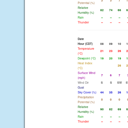
3
3
7
1
Potential (%)
Relative
82
74
66
6
Humidity (%)
Rain
--
--
--
-
Thunder
--
--
--
-
Date
Hour (CDT)
08
09
10
1
Temperature
21
23
26
2
(°C)
Dewpoint (°C)
19
20
19
1
Heat Index
26
2
(°C)
Surface Wind
7
6
7
(mph)
Wind Dir
S
S
SW
S
Gust
Sky Cover (%)
44
35
26
1
Precipitation
0
0
0
Potential (%)
Relative
90
82
69
6
Humidity (%)
Rain
--
--
--
-
Thunder
--
--
--
-