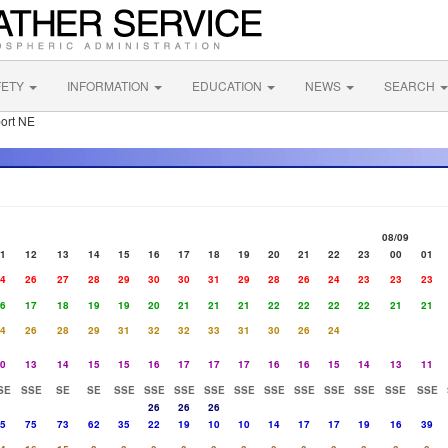
FETY
INFORMATION
EDUCATION
NEWS
SEARCH
port NE
08/09
1
12
13
14
15
16
17
18
19
20
21
22
23
00
01
4
26
27
28
29
30
30
31
29
28
26
24
23
23
23
6
17
18
19
19
20
21
21
21
22
22
22
22
21
21
4
26
28
29
31
32
32
33
31
30
26
24
0
13
14
15
15
16
17
17
17
16
16
15
14
13
11
SE
SSE
SE
SE
SSE
SSE
SSE
SSE
SSE
SSE
SSE
SSE
SSE
SSE
SSE
26
26
26
5
75
73
62
35
22
19
10
10
14
17
17
19
16
39