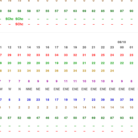
4
16
15
8
0
0
0
0
0
0
0
0
0
0
0
0
58
58
58
57
55
57
57
63
69
82
85
90
87
90
-
SChc
SChc
--
--
--
--
--
--
--
--
--
--
--
--
-
--
SChc
--
--
--
--
--
--
--
--
--
--
--
--
08/10
1
12
13
14
15
16
17
18
19
20
21
22
23
00
01
7
29
31
32
33
33
34
33
32
31
28
25
24
23
23
9
20
20
20
20
20
19
20
20
21
22
22
22
22
22
8
31
33
34
35
36
36
35
34
33
30
25
24
7
7
7
8
9
9
9
11
11
10
10
10
9
9
8
W
W
N
NNE
NE
NE
ENE
ENE
ENE
ENE
ENE
ENE
ENE
ENE
ENE
7
8
3
28
23
18
17
19
19
7
23
39
38
37
36
0
1
2
2
2
2
2
2
14
14
14
14
14
14
10
3
57
52
49
47
46
43
47
50
57
69
82
87
93
93
-
--
--
--
--
--
--
--
--
--
--
--
--
--
--
-
--
--
--
--
--
--
--
--
--
--
--
--
--
--