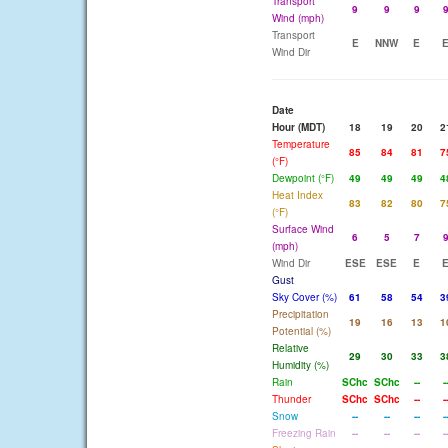
Transport
9
9
9
Wind (mph)
Transport
E
NNW
E
Wind Dir
Date
Hour (MDT)
18
19
20
2
Temperature
85
84
81
7
(°F)
Dewpoint (°F)
49
49
49
4
Heat Index
83
82
80
7
(°F)
Surface Wind
6
5
7
(mph)
Wind Dir
ESE
ESE
E
Gust
Sky Cover (%)
61
58
54
3
Precipitation
19
16
13
1
Potential (%)
Relative
29
30
33
3
Humidity (%)
Rain
SChc
SChc
--
-
Thunder
SChc
SChc
--
-
Snow
--
--
--
-
Freezing Rain
--
--
--
-