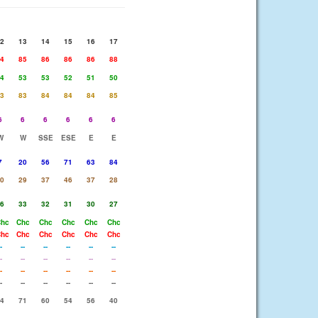
2
13
14
15
16
17
4
85
86
86
86
88
4
53
53
52
51
50
3
83
84
84
84
85
6
6
6
6
6
6
W
W
SSE
ESE
E
E
7
20
56
71
63
84
0
29
37
46
37
28
6
33
32
31
30
27
hc
Chc
Chc
Chc
Chc
Chc
hc
Chc
Chc
Chc
Chc
Chc
-
--
--
--
--
--
-
--
--
--
--
--
-
--
--
--
--
--
-
--
--
--
--
--
4
71
60
54
56
40