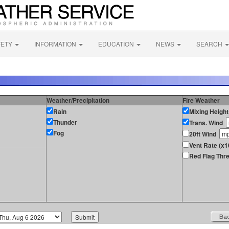
FETY
INFORMATION
EDUCATION
NEWS
SEARCH
Weather/Precipitation
Fire Weather
Rain
Mixing Height
Thunder
Trans. Wind
Fog
20ft Wind
Vent Rate (x1
Red Flag Thre