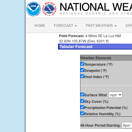
HOME
FORECAST
PAST WEATHER
SA
Point Forecast:
4 Miles SE La Luz NM
32.92N 105.87W (Elev. 6201 ft)
Weather Elements
Temperature (°F)
Dewpoint (°F)
Heat Index (°F)
Surface Wind
Sky Cover (%)
Precipitation Potential (%)
Relative Humidity (%)
48-Hour Period Starting: