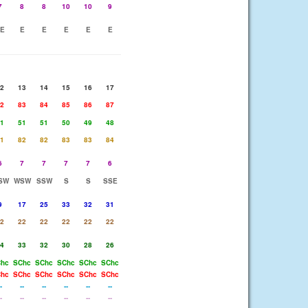
7
8
8
10
10
9
E
E
E
E
E
E
2
13
14
15
16
17
2
83
84
85
86
87
1
51
51
50
49
48
1
82
82
83
83
84
6
7
7
7
7
6
SW
WSW
SSW
S
S
SSE
9
17
25
33
32
31
2
22
22
22
22
22
4
33
32
30
28
26
hc
SChc
SChc
SChc
SChc
SChc
hc
SChc
SChc
SChc
SChc
SChc
-
--
--
--
--
--
-
--
--
--
--
--