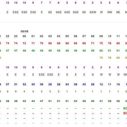
9
12
10
10
9
7
7
6
5
6
5
3
3
5
6
E
E
ESE
ESE
ESE
E
SE
SSE
SSE
SSE
SE
SSW
W
NW
NE
N
08/08
1
22
23
00
01
02
03
04
05
06
07
08
09
10
11
1
5
74
74
72
71
70
68
68
68
66
68
71
75
78
80
8
8
47
47
48
48
49
49
49
49
49
48
49
50
51
51
5
5
75
78
80
8
9
10
10
10
9
9
8
6
5
3
3
2
2
3
5
E
E
E
E
E
ESE
ESE
E
E
E
E
S
W
W
W
W
9
37
31
32
35
36
28
28
34
38
43
28
12
11
10
0
8
6
4
4
3
3
2
1
1
1
1
1
1
1
2
8
38
38
42
44
47
51
51
51
54
49
46
41
39
36
3
-
--
--
--
--
--
--
--
--
--
--
--
--
--
--
SC
-
--
--
--
--
--
--
--
--
--
--
--
--
--
--
SC
-
--
--
--
--
--
--
--
--
--
--
--
--
--
--
-
-
--
--
--
--
--
--
--
--
--
--
--
--
--
--
-