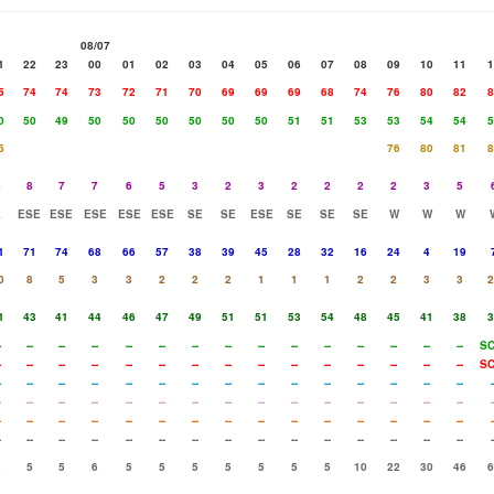
08/07
1
22
23
00
01
02
03
04
05
06
07
08
09
10
11
1
5
74
74
73
72
71
70
69
69
69
68
74
76
80
82
8
0
50
49
50
50
50
50
50
50
51
51
53
53
54
54
5
5
76
80
81
8
8
8
7
7
6
5
3
2
3
2
2
2
2
3
5
E
ESE
ESE
ESE
ESE
ESE
SE
SE
ESE
SE
SE
SE
W
W
W
1
71
74
68
66
57
38
39
45
28
32
16
24
4
19
0
8
5
3
3
2
2
2
1
1
1
2
2
3
3
2
1
43
41
44
46
47
49
51
51
53
54
48
45
41
38
3
-
--
--
--
--
--
--
--
--
--
--
--
--
--
--
SC
-
--
--
--
--
--
--
--
--
--
--
--
--
--
--
SC
-
--
--
--
--
--
--
--
--
--
--
--
--
--
--
-
-
--
--
--
--
--
--
--
--
--
--
--
--
--
--
-
-
--
--
--
--
--
--
--
--
--
--
--
--
--
--
-
-
--
--
--
--
--
--
--
--
--
--
--
--
--
--
-
5
5
5
6
5
5
5
5
5
5
5
10
22
30
46
6