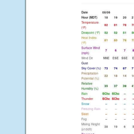
Date
08/06
Hour (MDT)
18
19
20
2
Temperature
82
81
78
7
(°F)
Dewpoint (°F)
52
52
51
5
Heat Index
81
80
78
7
(°F)
Surface Wind
7
6
7
(mph)
Wind Dir
NNE
ESE
SSE
Gust
Sky Cover (%)
73
74
87
7
Precipitation
22
18
14
1
Potential (%)
Relative
35
37
39
4
Humidity (%)
Rain
SChc
SChc
--
-
Thunder
SChc
SChc
--
-
Snow
--
--
--
-
Freezing Rain
--
--
--
-
Sleet
--
--
--
-
Fog
--
--
--
-
Mixing Height
38
19
6
(x100ft)