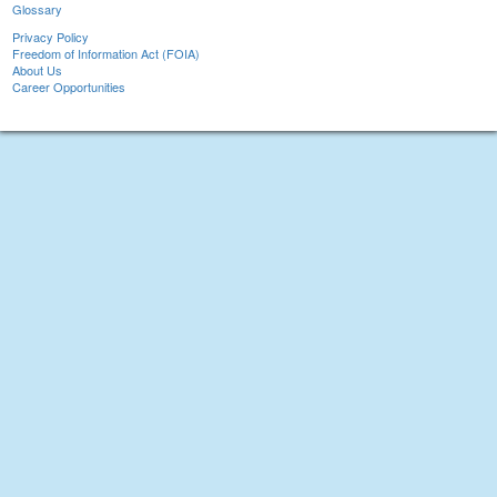
Glossary
Privacy Policy
Freedom of Information Act (FOIA)
About Us
Career Opportunities