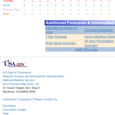
Thunder
--
--
--
--
--
--
--
--
--
--
--
--
Snow
--
--
--
--
--
--
--
--
--
--
--
--
Freezing Rain
--
--
--
--
--
--
--
--
--
--
--
--
Sleet
--
--
--
--
--
--
--
--
--
--
--
--
International System of
Forecast Discussion
Units
7-Day Forecast
Hourly Weather Grap
24 Hour Precipitation
River Stage Summary
Summary
NWS Office Map
US Dept of Commerce
National Oceanic and Atmospheric Administration
National Weather Service
San Francisco Bay Area, CA
21 Grace Hopper Ave, Stop 5
Monterey, CA 93943-5505
Comments? Questions? Please Contact Us.
Disclaimer
Information Quality
Help