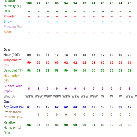
Relative
100
99
98
96
94
94
93
94
93
95
94
96
Humidity (%)
Rain
--
--
--
--
--
--
--
--
--
--
--
--
Thunder
--
--
--
--
--
--
--
--
--
--
--
--
Snow
--
--
--
--
--
--
--
--
--
--
--
--
Freezing Rain
--
--
--
--
--
--
--
--
--
--
--
--
Sleet
--
--
--
--
--
--
--
--
--
--
--
--
Date
Hour (PDT)
09
10
11
12
13
14
15
16
17
18
19
20
Temperature
59
59
60
60
62
62
62
63
62
62
61
61
(°F)
Dewpoint (°F)
58
58
58
58
59
59
59
60
59
59
58
58
Heat Index
(°F)
Surface Wind
8
8
9
9
9
9
9
9
9
9
9
8
(mph)
Wind Dir
WSW
WSW
WSW
WSW
WSW
WSW
WSW
WSW
W
W
W
WSW
Gust
Sky Cover (%)
61
52
52
52
52
53
53
53
49
49
49
57
Precipitation
1
1
0
0
0
0
0
0
0
0
0
0
Potential (%)
Relative
96
96
94
93
90
90
90
91
89
90
90
90
Humidity (%)
Rain
--
--
--
--
--
--
--
--
--
--
--
--