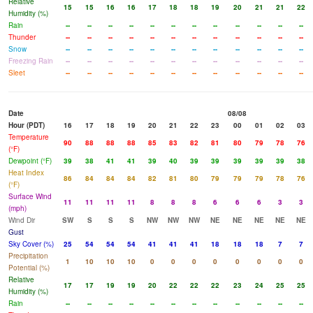
Relative
15
15
16
16
17
18
18
19
20
21
21
22
Humidity (%)
Rain
--
--
--
--
--
--
--
--
--
--
--
--
Thunder
--
--
--
--
--
--
--
--
--
--
--
--
Snow
--
--
--
--
--
--
--
--
--
--
--
--
Freezing Rain
--
--
--
--
--
--
--
--
--
--
--
--
Sleet
--
--
--
--
--
--
--
--
--
--
--
--
Date
08/08
Hour (PDT)
16
17
18
19
20
21
22
23
00
01
02
03
Temperature
90
88
88
88
85
83
82
81
80
79
78
76
(°F)
Dewpoint (°F)
39
38
41
41
39
40
39
39
39
39
39
38
Heat Index
86
84
84
84
82
81
80
79
79
79
78
76
(°F)
Surface Wind
11
11
11
11
8
8
8
6
6
6
3
3
(mph)
Wind Dir
SW
S
S
S
NW
NW
NW
NE
NE
NE
NE
NE
Gust
Sky Cover (%)
25
54
54
54
41
41
41
18
18
18
7
7
Precipitation
1
10
10
10
0
0
0
0
0
0
0
0
Potential (%)
Relative
17
17
19
19
20
22
22
22
23
24
25
25
Humidity (%)
Rain
--
--
--
--
--
--
--
--
--
--
--
--