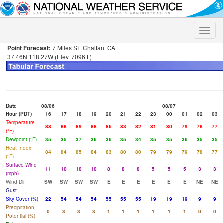
Toggle
naviga
Point Forecast:
7 Miles SE Chalfant CA
37.46N 118.27W (Elev. 7096 ft)
Date
08/06
08/07
Hour (PDT)
16
17
18
19
20
21
22
23
00
01
02
03
Temperature
88
88
89
88
86
83
82
81
80
79
78
77
(°F)
Dewpoint (°F)
35
35
37
36
36
35
34
35
35
36
35
35
Heat Index
84
84
85
84
83
80
80
79
79
79
78
77
(°F)
Surface Wind
11
10
10
10
8
8
8
5
5
5
3
3
(mph)
Wind Dir
SW
SW
SW
SW
E
E
E
E
E
E
NE
NE
Gust
Sky Cover (%)
22
54
54
54
55
55
55
19
19
19
9
9
Precipitation
0
3
3
3
1
1
1
1
1
1
0
0
Potential (%)