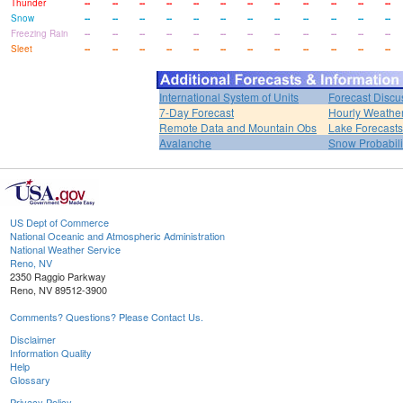
Thunder
--
--
--
--
--
--
--
--
--
--
--
--
Snow
--
--
--
--
--
--
--
--
--
--
--
--
Freezing Rain
--
--
--
--
--
--
--
--
--
--
--
--
Sleet
--
--
--
--
--
--
--
--
--
--
--
--
International System of Units
Forecast Discu
7-Day Forecast
Hourly Weathe
Remote Data and Mountain Obs
Lake Forecasts
Avalanche
Snow Probabili
US Dept of Commerce
National Oceanic and Atmospheric Administration
National Weather Service
Reno, NV
2350 Raggio Parkway
Reno, NV 89512-3900
Comments? Questions? Please Contact Us.
Disclaimer
Information Quality
Help
Glossary
Privacy Policy