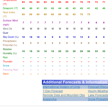
Temperature
93
93
94
93
92
90
85
81
78
75
73
71
(°F)
Dewpoint (°F)
40
40
41
43
42
44
43
43
43
41
42
40
Heat Index
89
89
90
89
88
86
82
80
78
75
(°F)
Surface Wind
7
7
7
7
7
7
7
7
7
8
8
8
(mph)
Wind Dir
W
W
W
W
W
W
W
W
W
W
W
W
Gust
Sky Cover (%)
18
18
18
9
9
9
12
12
12
8
8
8
Precipitation
5
5
5
2
2
2
0
0
0
0
0
0
Potential (%)
Relative
16
16
16
18
18
20
23
26
29
30
33
33
Humidity (%)
Rain
--
--
--
--
--
--
--
--
--
--
--
--
Thunder
--
--
--
--
--
--
--
--
--
--
--
--
Snow
--
--
--
--
--
--
--
--
--
--
--
--
Freezing Rain
--
--
--
--
--
--
--
--
--
--
--
--
Sleet
--
--
--
--
--
--
--
--
--
--
--
--
International System of Units
Forecast Discu
7-Day Forecast
Hourly Weathe
Remote Data and Mountain Obs
Lake Forecasts
Avalanche
Snow Probabili