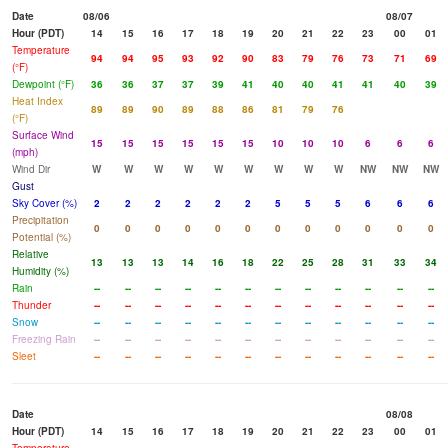
Date
08/06
08/07
Hour (PDT)
14
15
16
17
18
19
20
21
22
23
00
01
Temperature
94
94
95
93
92
90
83
79
76
73
71
69
(°F)
Dewpoint (°F)
36
36
37
37
39
41
40
40
41
41
40
39
Heat Index
89
89
90
89
88
86
81
79
76
(°F)
Surface Wind
15
15
15
15
15
15
10
10
10
6
6
6
(mph)
Wind Dir
W
W
W
W
W
W
W
W
W
NW
NW
NW
Gust
Sky Cover (%)
2
2
2
2
2
2
5
5
5
6
6
6
Precipitation
0
0
0
0
0
0
0
0
0
0
0
0
Potential (%)
Relative
13
13
13
14
16
18
22
25
28
31
33
34
Humidity (%)
Rain
--
--
--
--
--
--
--
--
--
--
--
--
Thunder
--
--
--
--
--
--
--
--
--
--
--
--
Snow
--
--
--
--
--
--
--
--
--
--
--
--
Freezing Rain
--
--
--
--
--
--
--
--
--
--
--
--
Sleet
--
--
--
--
--
--
--
--
--
--
--
--
Date
08/08
Hour (PDT)
14
15
16
17
18
19
20
21
22
23
00
01