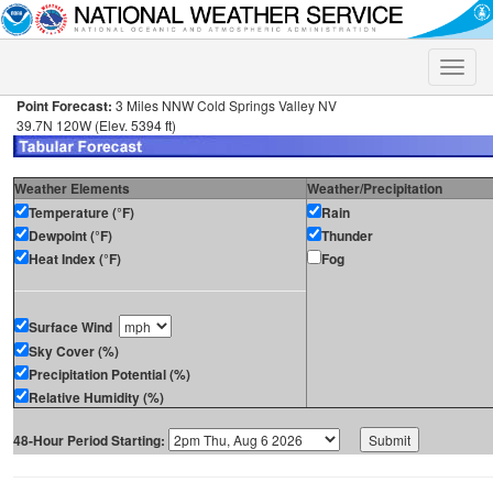
Toggle
naviga
Point Forecast:
3 Miles NNW Cold Springs Valley NV
39.7N 120W (Elev. 5394 ft)
Weather Elements
Weather/Precipitation
Temperature (°F)
Rain
Dewpoint (°F)
Thunder
Heat Index (°F)
Fog
Surface Wind
Sky Cover (%)
Precipitation Potential (%)
Relative Humidity (%)
48-Hour Period Starting: