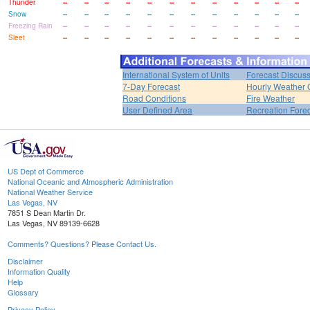
Thunder
--
--
--
--
--
--
--
--
--
--
--
--
Snow
--
--
--
--
--
--
--
--
--
--
--
--
Freezing Rain
--
--
--
--
--
--
--
--
--
--
--
--
Sleet
--
--
--
--
--
--
--
--
--
--
--
--
International System of Units
Forecast Discus
7-Day Forecast
Hourly Weather 
Road Conditions
Fire Weather
User Defined Area
Recreation Fore
US Dept of Commerce
National Oceanic and Atmospheric Administration
National Weather Service
Las Vegas, NV
7851 S Dean Martin Dr.
Las Vegas, NV 89139-6628
Comments? Questions? Please Contact Us.
Disclaimer
Information Quality
Help
Glossary
Privacy Policy