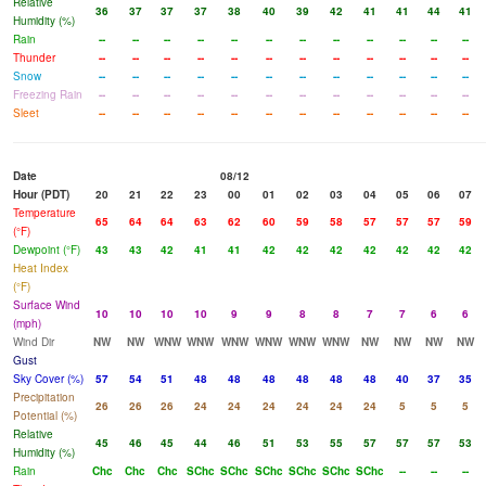
Relative
36
37
37
37
38
40
39
42
41
41
44
41
Humidity (%)
Rain
--
--
--
--
--
--
--
--
--
--
--
--
Thunder
--
--
--
--
--
--
--
--
--
--
--
--
Snow
--
--
--
--
--
--
--
--
--
--
--
--
Freezing Rain
--
--
--
--
--
--
--
--
--
--
--
--
Sleet
--
--
--
--
--
--
--
--
--
--
--
--
Date
08/12
Hour (PDT)
20
21
22
23
00
01
02
03
04
05
06
07
Temperature
65
64
64
63
62
60
59
58
57
57
57
59
(°F)
Dewpoint (°F)
43
43
42
41
41
42
42
42
42
42
42
42
Heat Index
(°F)
Surface Wind
10
10
10
10
9
9
8
8
7
7
6
6
(mph)
Wind Dir
NW
NW
WNW
WNW
WNW
WNW
WNW
WNW
NW
NW
NW
NW
Gust
Sky Cover (%)
57
54
51
48
48
48
48
48
48
40
37
35
Precipitation
26
26
26
24
24
24
24
24
24
5
5
5
Potential (%)
Relative
45
46
45
44
46
51
53
55
57
57
57
53
Humidity (%)
Rain
Chc
Chc
Chc
SChc
SChc
SChc
SChc
SChc
SChc
--
--
--