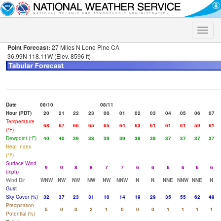
Toggle
naviga
Point Forecast:
27 Miles N Lone Pine CA
36.99N 118.11W (Elev. 8596 ft)
Date
08/10
08/11
Hour (PDT)
20
21
22
23
00
01
02
03
04
05
06
07
Temperature
68
67
66
65
65
64
63
61
61
61
59
61
(°F)
Dewpoint (°F)
40
40
39
38
39
39
38
38
37
37
37
37
Heat Index
(°F)
Surface Wind
9
9
8
8
7
7
6
6
6
6
6
6
(mph)
Wind Dir
WNW
NW
NW
NW
NW
NNW
N
N
NNE
NNW
NNE
N
Gust
Sky Cover (%)
32
37
23
31
10
14
19
29
35
55
62
49
Precipitation
5
0
0
2
1
0
0
0
1
1
1
1
Potential (%)