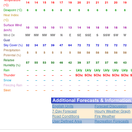
Temperature
14
14
15
16
17
19
20
21
21
21
20
19
(°C)
Dewpoint (°C)
6
6
6
6
6
6
6
6
6
6
6
6
Heat Index
(°C)
Surface Wind
10
10
10
10
11
13
14
16
18
18
18
16
(km/h)
Wind Dir
NW
NW
NW
NW
N
E
SE
SSE
S
SSW
SW
W
Gust
Sky Cover (%)
32
34
37
39
47
64
72
72
72
72
72
72
Precipitation
5
5
5
5
5
5
58
58
58
58
58
58
Potential (%)
Relative
57
55
53
50
46
42
39
37
37
37
40
43
Humidity (%)
Rain
--
--
--
--
--
--
Lkly
Lkly
Lkly
Lkly
Lkly
Lkly
Thunder
--
--
--
--
--
--
SChc
SChc
SChc
SChc
SChc
SChc
S
Snow
--
--
--
--
--
--
--
--
--
--
--
--
Freezing Rain
--
--
--
--
--
--
--
--
--
--
--
--
Sleet
--
--
--
--
--
--
--
--
--
--
--
--
English Units
Forecast Discussion
7-Day Forecast
Hourly Weather Graph
Road Conditions
Fire Weather
User Defined Area
Recreation Forecasts