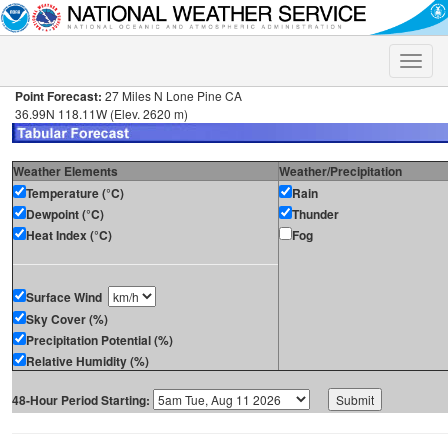
Toggle
naviga
Point Forecast:
27 Miles N Lone Pine CA
36.99N 118.11W (Elev. 2620 m)
Weather Elements
Weather/Precipitation
Temperature (°C)
Rain
Dewpoint (°C)
Thunder
Heat Index (°C)
Fog
Surface Wind
Sky Cover (%)
Precipitation Potential (%)
Relative Humidity (%)
48-Hour Period Starting: