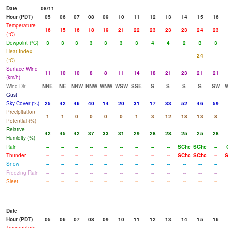
Date
08/11
Hour (PDT)
05
06
07
08
09
10
11
12
13
14
15
16
Temperature
16
15
16
18
19
21
22
23
23
23
24
23
(°C)
Dewpoint (°C)
3
3
3
3
3
3
3
4
4
2
3
3
Heat Index
24
(°C)
Surface Wind
11
10
10
8
8
11
14
18
21
23
21
21
(km/h)
Wind Dir
NNE
NE
NNW
NNW
WNW
WSW
SSE
S
S
S
S
SW
Gust
Sky Cover (%)
25
42
46
40
14
20
31
17
33
52
46
59
Precipitation
1
1
0
0
0
0
1
3
12
18
13
8
Potential (%)
Relative
42
45
42
37
33
31
29
28
28
25
25
28
Humidity (%)
Rain
--
--
--
--
--
--
--
--
--
SChc
SChc
--
Thunder
--
--
--
--
--
--
--
--
--
SChc
SChc
--
S
Snow
--
--
--
--
--
--
--
--
--
--
--
--
Freezing Rain
--
--
--
--
--
--
--
--
--
--
--
--
Sleet
--
--
--
--
--
--
--
--
--
--
--
--
Date
Hour (PDT)
05
06
07
08
09
10
11
12
13
14
15
16