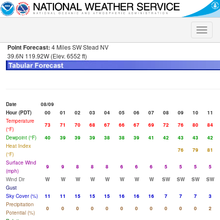
Toggle
naviga
Point Forecast:
4 Miles SW Stead NV
39.6N 119.92W (Elev. 6552 ft)
Date
08/09
Hour (PDT)
00
01
02
03
04
05
06
07
08
09
10
11
Temperature
73
71
70
68
67
66
67
69
72
76
80
84
(°F)
Dewpoint (°F)
40
39
39
39
38
38
39
41
42
43
43
42
Heat Index
76
79
81
(°F)
Surface Wind
9
9
8
8
8
6
6
6
5
5
5
5
(mph)
Wind Dir
W
W
W
W
W
W
W
W
SW
SW
SW
SW
Gust
Sky Cover (%)
11
11
15
15
15
16
16
16
7
7
7
3
Precipitation
0
0
0
0
0
0
0
0
0
0
0
2
Potential (%)