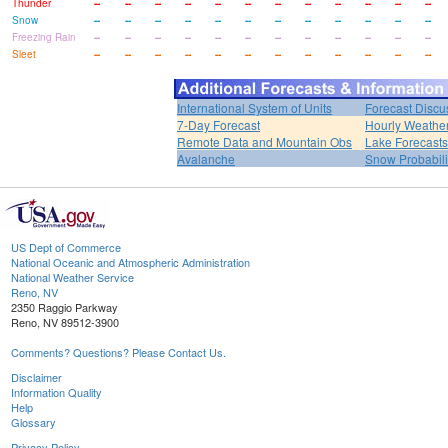
Thunder
--
--
--
--
--
--
--
--
--
--
--
--
Snow
--
--
--
--
--
--
--
--
--
--
--
--
Freezing Rain
--
--
--
--
--
--
--
--
--
--
--
--
Sleet
--
--
--
--
--
--
--
--
--
--
--
--
International System of Units
Forecast Discu
7-Day Forecast
Hourly Weathe
Remote Data and Mountain Obs
Lake Forecasts
Avalanche
Snow Probabili
US Dept of Commerce
National Oceanic and Atmospheric Administration
National Weather Service
Reno, NV
2350 Raggio Parkway
Reno, NV 89512-3900
Comments? Questions? Please Contact Us.
Disclaimer
Information Quality
Help
Glossary
Privacy Policy