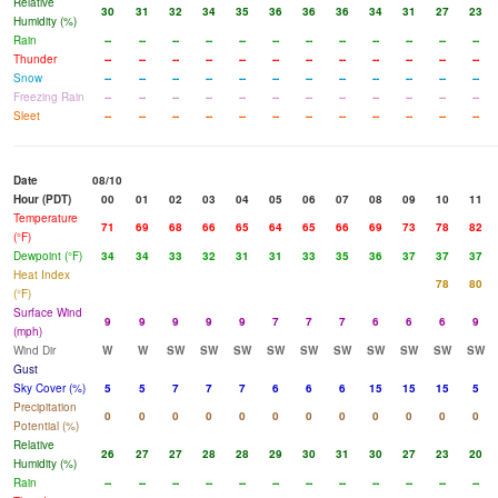
Relative
30
31
32
34
35
36
36
36
34
31
27
23
Humidity (%)
Rain
--
--
--
--
--
--
--
--
--
--
--
--
Thunder
--
--
--
--
--
--
--
--
--
--
--
--
Snow
--
--
--
--
--
--
--
--
--
--
--
--
Freezing Rain
--
--
--
--
--
--
--
--
--
--
--
--
Sleet
--
--
--
--
--
--
--
--
--
--
--
--
Date
08/10
Hour (PDT)
00
01
02
03
04
05
06
07
08
09
10
11
Temperature
71
69
68
66
65
64
65
66
69
73
78
82
(°F)
Dewpoint (°F)
34
34
33
32
31
31
33
35
36
37
37
37
Heat Index
78
80
(°F)
Surface Wind
9
9
9
9
9
7
7
7
6
6
6
9
(mph)
Wind Dir
W
W
SW
SW
SW
SW
SW
SW
SW
SW
SW
SW
Gust
Sky Cover (%)
5
5
7
7
7
6
6
6
15
15
15
5
Precipitation
0
0
0
0
0
0
0
0
0
0
0
0
Potential (%)
Relative
26
27
27
28
28
29
30
31
30
27
23
20
Humidity (%)
Rain
--
--
--
--
--
--
--
--
--
--
--
--