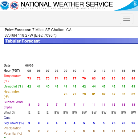
Toggle
naviga
Point Forecast:
7 Miles SE Chalfant CA
37.46N 118.27W (Elev. 7096 ft)
Date
08/09
Hour (PDT)
05
06
07
08
09
10
11
12
13
14
15
16
Temperature
73
72
70
74
75
77
79
83
85
85
86
85
(°F)
Dewpoint (°F)
42
41
40
43
41
43
42
44
43
42
43
43
Heat Index
75
77
79
81
82
82
83
82
(°F)
Surface Wind
3
3
3
7
7
7
11
11
11
13
13
13
(mph)
Wind Dir
E
E
E
SW
SW
SW
SW
SW
SW
SW
SW
SW
Gust
Sky Cover (%)
9
9
9
4
4
4
5
5
5
25
25
25
Precipitation
0
0
0
0
0
0
6
6
6
15
15
15
Potential (%)