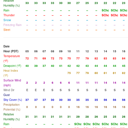
Relative
33
33
33
33
30
30
27
25
23
22
22
23
Humidity (%)
Rain
--
--
--
--
--
--
--
--
--
SChc
SChc
SChc
Thunder
--
--
--
--
--
--
--
--
--
SChc
SChc
SChc
Snow
--
--
--
--
--
--
--
--
--
--
--
--
Freezing Rain
--
--
--
--
--
--
--
--
--
--
--
--
Sleet
--
--
--
--
--
--
--
--
--
--
--
--
Date
Hour (PDT)
05
06
07
08
09
10
11
12
13
14
15
16
Temperature
72
71
69
72
73
75
77
79
82
83
83
84
(°F)
Dewpoint (°F)
40
39
37
40
41
42
42
43
44
44
44
45
Heat Index
75
77
79
80
81
81
82
(°F)
Surface Wind
2
2
2
6
6
6
11
11
11
14
14
14
(mph)
Wind Dir
E
E
E
S
S
S
S
S
S
S
S
S
Gust
Sky Cover (%)
37
37
37
30
30
30
35
35
35
56
56
56
Precipitation
0
0
0
0
0
0
16
16
16
16
16
16
Potential (%)
Relative
31
31
31
31
31
31
29
28
26
25
25
26
Humidity (%)
Rain
--
--
--
--
--
--
SChc
SChc
SChc
SChc
SChc
SChc