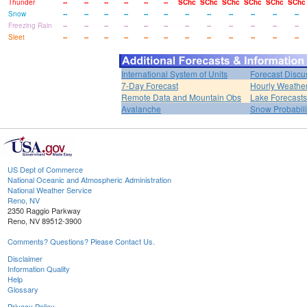
Thunder
--
--
--
--
--
--
SChc
SChc
SChc
SChc
SChc
SChc
Snow
--
--
--
--
--
--
--
--
--
--
--
--
Freezing Rain
--
--
--
--
--
--
--
--
--
--
--
--
Sleet
--
--
--
--
--
--
--
--
--
--
--
--
International System of Units
Forecast Discu
7-Day Forecast
Hourly Weathe
Remote Data and Mountain Obs
Lake Forecasts
Avalanche
Snow Probabili
US Dept of Commerce
National Oceanic and Atmospheric Administration
National Weather Service
Reno, NV
2350 Raggio Parkway
Reno, NV 89512-3900
Comments? Questions? Please Contact Us.
Disclaimer
Information Quality
Help
Glossary
Privacy Policy