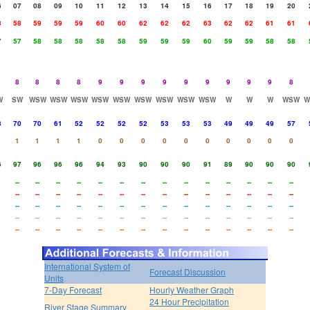
6
07
08
09
10
11
12
13
14
15
16
17
18
19
20
8
58
59
59
59
60
60
62
62
62
63
62
62
61
61
7
57
58
58
58
58
58
59
59
59
60
59
59
58
58
8
8
8
8
9
9
9
9
9
9
9
9
9
8
W
SW
WSW
WSW
WSW
WSW
WSW
WSW
WSW
WSW
WSW
W
W
W
WSW
W
8
70
70
61
52
52
52
52
53
53
53
49
49
49
57
1
1
1
1
0
0
0
0
0
0
0
0
0
0
6
97
96
96
96
94
93
90
90
90
91
89
90
90
90
--
--
--
--
--
--
--
--
--
--
--
--
--
--
--
--
--
--
--
--
--
--
--
--
--
--
--
--
--
--
--
--
--
--
--
--
--
--
--
--
--
--
--
--
--
--
--
--
--
--
--
--
--
--
--
--
--
--
--
--
--
--
--
--
--
--
--
--
--
--
International System of
Forecast Discussion
Units
7-Day Forecast
Hourly Weather Graph
24 Hour Precipitation
River Stage Summary