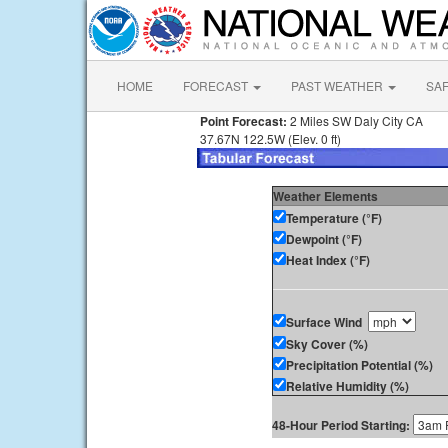
HOME
FORECAST
PAST WEATHER
SA
Point Forecast:
2 Miles SW Daly City CA
37.67N 122.5W (Elev. 0 ft)
Weather Elements
Temperature (°F)
Dewpoint (°F)
Heat Index (°F)
Surface Wind
Sky Cover (%)
Precipitation Potential (%)
Relative Humidity (%)
48-Hour Period Starting: