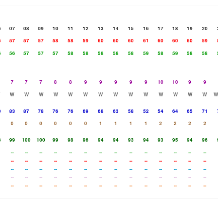
6
07
08
09
10
11
12
13
14
15
16
17
18
19
20
6
57
57
57
58
58
59
60
60
60
61
60
60
60
59
6
56
57
57
57
58
58
58
58
58
59
58
59
58
58
7
7
7
8
8
9
9
9
9
9
10
10
9
9
W
W
W
W
W
W
W
W
W
W
W
W
W
W
W
0
83
87
78
76
76
69
68
63
58
52
54
64
65
71
0
0
0
0
0
0
1
1
1
1
2
2
2
2
8
99
100
100
99
98
96
94
94
93
94
93
95
94
96
--
--
--
--
--
--
--
--
--
--
--
--
--
--
--
--
--
--
--
--
--
--
--
--
--
--
--
--
--
--
--
--
--
--
--
--
--
--
--
--
--
--
--
--
--
--
--
--
--
--
--
--
--
--
--
--
--
--
--
--
--
--
--
--
--
--
--
--
--
--