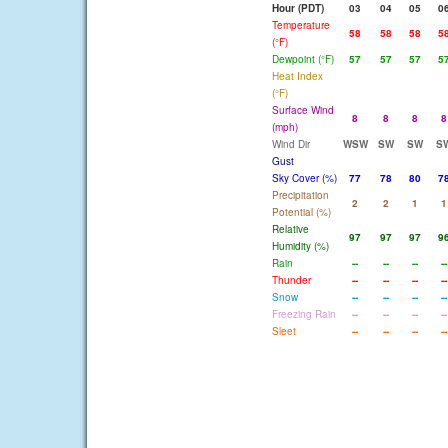
Hour (PDT)
03
04
05
0
Temperature
58
58
58
5
(°F)
Dewpoint (°F)
57
57
57
5
Heat Index
(°F)
Surface Wind
8
8
8
8
(mph)
Wind Dir
WSW
SW
SW
S
Gust
Sky Cover (%)
77
78
80
7
Precipitation
2
2
1
1
Potential (%)
Relative
97
97
97
9
Humidity (%)
Rain
--
--
--
--
Thunder
--
--
--
--
Snow
--
--
--
--
Freezing Rain
--
--
--
--
Sleet
--
--
--
--