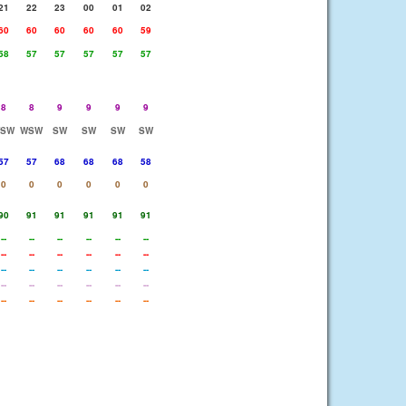
21
22
23
00
01
02
60
60
60
60
60
59
58
57
57
57
57
57
8
8
9
9
9
9
SW
WSW
SW
SW
SW
SW
57
57
68
68
68
58
0
0
0
0
0
0
90
91
91
91
91
91
--
--
--
--
--
--
--
--
--
--
--
--
--
--
--
--
--
--
--
--
--
--
--
--
--
--
--
--
--
--