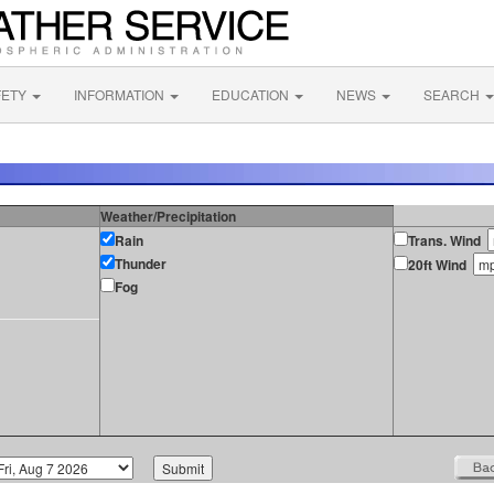
FETY
INFORMATION
EDUCATION
NEWS
SEARCH
Weather/Precipitation
Rain
Trans. Wind
Thunder
20ft Wind
Fog