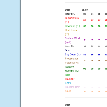
Date
08/07
Hour (PDT)
03
04
05
0
Temperature
57
57
57
5
(°F)
Dewpoint (°F)
56
56
56
5
Heat Index
(°F)
Surface Wind
7
7
7
7
(mph)
Wind Dir
W
W
W
W
Gust
Sky Cover (%)
86
86
88
9
Precipitation
0
0
0
0
Potential (%)
Relative
98
99
99
9
Humidity (%)
Rain
--
--
--
--
Thunder
--
--
--
--
Snow
--
--
--
--
Freezing Rain
--
--
--
--
Sleet
--
--
--
--
Date