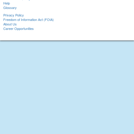
Help
Glossary
Privacy Policy
Freedom of Information Act (FOIA)
About Us
Career Opportunities