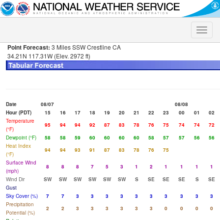
Toggle
naviga
Point Forecast:
3 Miles SSW Crestline CA
34.21N 117.31W (Elev. 2972 ft)
Date
08/07
08/08
Hour (PDT)
15
16
17
18
19
20
21
22
23
00
01
02
Temperature
95
94
94
92
87
83
78
76
75
74
74
72
(°F)
Dewpoint (°F)
58
58
59
60
60
60
60
58
57
57
56
56
Heat Index
94
94
93
91
87
83
78
76
75
(°F)
Surface Wind
8
8
8
7
5
3
1
2
1
1
1
1
(mph)
Wind Dir
SW
SW
SW
SW
SW
SW
S
SE
SE
SE
S
SE
Gust
Sky Cover (%)
7
7
3
3
3
3
3
3
3
3
3
3
Precipitation
2
2
3
3
3
3
3
3
0
0
0
0
Potential (%)