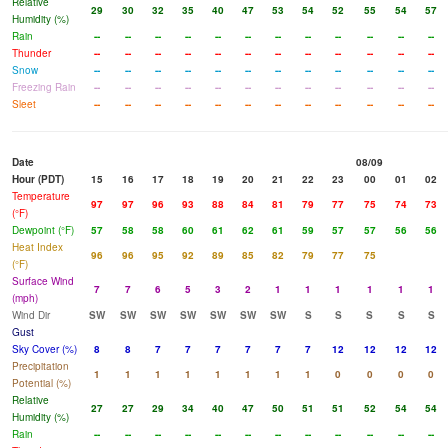
Relative
29
30
32
35
40
47
53
54
52
55
54
57
Humidity (%)
Rain
--
--
--
--
--
--
--
--
--
--
--
--
Thunder
--
--
--
--
--
--
--
--
--
--
--
--
Snow
--
--
--
--
--
--
--
--
--
--
--
--
Freezing Rain
--
--
--
--
--
--
--
--
--
--
--
--
Sleet
--
--
--
--
--
--
--
--
--
--
--
--
Date
08/09
Hour (PDT)
15
16
17
18
19
20
21
22
23
00
01
02
Temperature
97
97
96
93
88
84
81
79
77
75
74
73
(°F)
Dewpoint (°F)
57
58
58
60
61
62
61
59
57
57
56
56
Heat Index
96
96
95
92
89
85
82
79
77
75
(°F)
Surface Wind
7
7
6
5
3
2
1
1
1
1
1
1
(mph)
Wind Dir
SW
SW
SW
SW
SW
SW
SW
S
S
S
S
S
Gust
Sky Cover (%)
8
8
7
7
7
7
7
7
12
12
12
12
Precipitation
1
1
1
1
1
1
1
1
0
0
0
0
Potential (%)
Relative
27
27
29
34
40
47
50
51
51
52
54
54
Humidity (%)
Rain
--
--
--
--
--
--
--
--
--
--
--
--