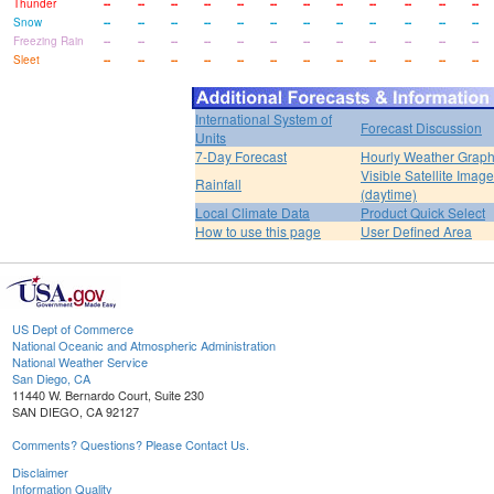
Thunder
--
--
--
--
--
--
--
--
--
--
--
--
Snow
--
--
--
--
--
--
--
--
--
--
--
--
Freezing Rain
--
--
--
--
--
--
--
--
--
--
--
--
Sleet
--
--
--
--
--
--
--
--
--
--
--
--
International System of
Forecast Discussion
Units
7-Day Forecast
Hourly Weather Grap
Visible Satellite Image
Rainfall
(daytime)
Local Climate Data
Product Quick Select
How to use this page
User Defined Area
US Dept of Commerce
National Oceanic and Atmospheric Administration
National Weather Service
San Diego, CA
11440 W. Bernardo Court, Suite 230
SAN DIEGO, CA 92127
Comments? Questions? Please Contact Us.
Disclaimer
Information Quality