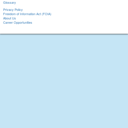
Glossary
Privacy Policy
Freedom of Information Act (FOIA)
About Us
Career Opportunities