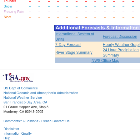
Thunder
--
--
--
--
--
--
--
--
--
--
--
--
Snow
--
--
--
--
--
--
--
--
--
--
--
--
Freezing Rain
--
--
--
--
--
--
--
--
--
--
--
--
Sleet
--
--
--
--
--
--
--
--
--
--
--
--
International System of
Forecast Discussion
Units
7-Day Forecast
Hourly Weather Grap
24 Hour Precipitation
River Stage Summary
Summary
NWS Office Map
US Dept of Commerce
National Oceanic and Atmospheric Administration
National Weather Service
San Francisco Bay Area, CA
21 Grace Hopper Ave, Stop 5
Monterey, CA 93943-5505
Comments? Questions? Please Contact Us.
Disclaimer
Information Quality
Help