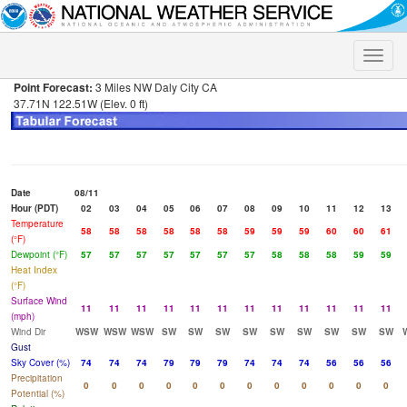
Toggle
naviga
Point Forecast:
3 Miles NW Daly City CA
37.71N 122.51W (Elev. 0 ft)
Date
08/11
Hour (PDT)
02
03
04
05
06
07
08
09
10
11
12
13
Temperature
58
58
58
58
58
58
59
59
59
60
60
61
(°F)
Dewpoint (°F)
57
57
57
57
57
57
57
58
58
58
59
59
Heat Index
(°F)
Surface Wind
11
11
11
11
11
11
11
11
11
11
11
11
(mph)
Wind Dir
WSW
WSW
WSW
SW
SW
SW
SW
SW
SW
SW
SW
SW
Gust
Sky Cover (%)
74
74
74
79
79
79
74
74
74
56
56
56
Precipitation
0
0
0
0
0
0
0
0
0
0
0
0
Potential (%)