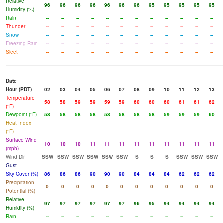
Relative
96
96
96
96
96
96
96
95
95
95
95
95
Humidity (%)
Rain
--
--
--
--
--
--
--
--
--
--
--
--
Thunder
--
--
--
--
--
--
--
--
--
--
--
--
Snow
--
--
--
--
--
--
--
--
--
--
--
--
Freezing Rain
--
--
--
--
--
--
--
--
--
--
--
--
Sleet
--
--
--
--
--
--
--
--
--
--
--
--
Date
Hour (PDT)
02
03
04
05
06
07
08
09
10
11
12
13
Temperature
58
58
59
59
59
59
60
60
60
61
61
62
(°F)
Dewpoint (°F)
58
58
58
58
58
58
58
58
59
59
59
60
Heat Index
(°F)
Surface Wind
10
10
10
11
11
11
11
11
11
11
11
11
(mph)
Wind Dir
SSW
SSW
SSW
SSW
SSW
SSW
S
S
S
SSW
SSW
SSW
Gust
Sky Cover (%)
86
86
86
90
90
90
84
84
84
62
62
62
Precipitation
0
0
0
0
0
0
0
0
0
0
0
0
Potential (%)
Relative
97
97
97
97
97
97
96
95
94
94
94
94
Humidity (%)
Rain
--
--
--
--
--
--
--
--
--
--
--
--